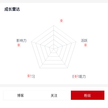
的
Programs
发
者
成长雷达
支
者
我
0
持
学
的
我
我
堂
博
的
我
0
0
的
我
客
论
的
我
我
技
的
坛
圈
的
我
的
我
0
0
术
云
子
直
的
我
课
的
我
支
声
播
活
的
程
认
的
我
博客
关注
粉丝
持
建
动
关
证
实
的