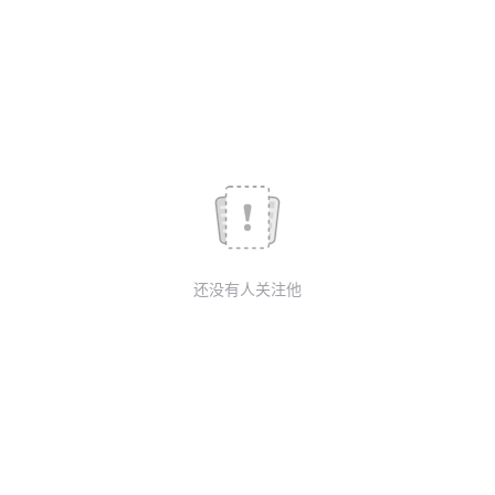
议
注
验
收
藏
还没有人关注他