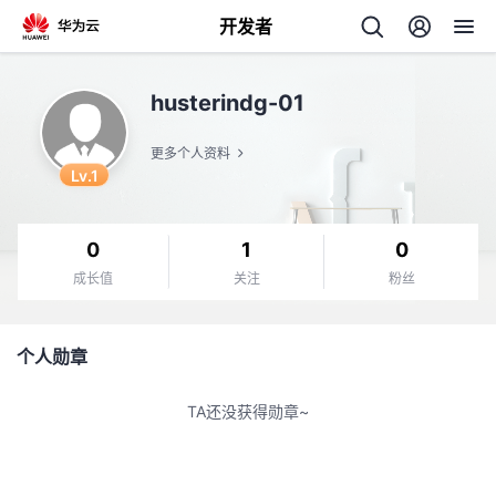
开发者
返
husterindg-01
回
更多个人资料
Lv.1
0
1
0
个
成长值
关注
粉丝
我
人
个人勋章
我
的
主
TA还没获得勋章~
我
的
开
页
我
的
开
发