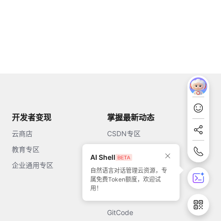
开发者变现
掌握最新动态
云商店
CSDN专区
教育专区
知乎
AI Shell
企业通用专区
开源中国
自然语言对话管理云资源，专
属免费Token额度，欢迎试
51CTO
用！
今日头条
GitCode