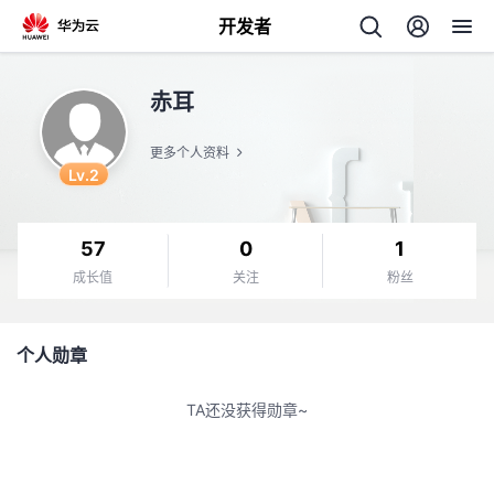
开发者
返
赤耳
回
更多个人资料
Lv.2
57
0
1
个
成长值
关注
粉丝
我
人
个人勋章
我
的
主
TA还没获得勋章~
我
的
开
页
我
的
开
发