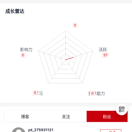
的
Programs
发
者
成长雷达
支
者
我
0
持
学
的
我
我
堂
博
的
我
0
57
的
我
客
论
的
我
我
技
的
坛
圈
的
我
的
我
0
0
术
云
子
直
的
我
课
的
我
支
声
播
活
的
程
认
的
我
博客
关注
粉丝
持
建
动
关
证
实
的
yd_275931121