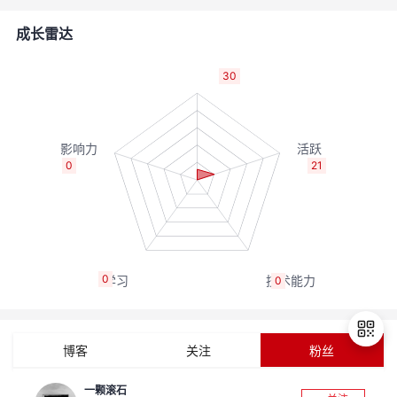
的
Programs
发
者
成长雷达
支
者
我
30
持
学
的
我
我
堂
博
的
我
0
21
的
我
客
论
的
我
我
技
的
坛
圈
的
我
的
我
0
0
术
云
子
直
的
我
课
的
我
支
声
播
活
的
程
认
的
我
博客
关注
粉丝
持
建
动
关
证
实
的
一颗滚石