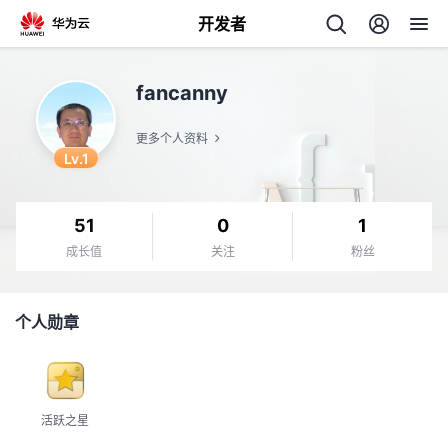
开发者
返
fancanny
回
更多个人资料
Lv.1
51
0
1
个
成长值
关注
粉丝
我
人
个人勋章
我
的
主
我
的
开
页
活跃之星
我
的
开
发