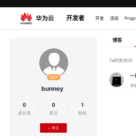
开发者
开发
活动
Prog
博客
Ta的关注
(0)
一
Lv.1
博
bunney
0
0
1
成长值
关注
粉丝
+ 关注