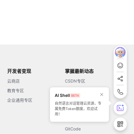
开发者变现
掌握最新动态
云商店
CSDN专区
教育专区
知乎
AI Shell
企业通用专区
开源中国
自然语言对话管理云资源，专
属免费Token额度，欢迎试
51CTO
用！
今日头条
GitCode