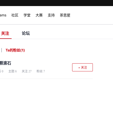
rams
社区
学堂
大赛
支持
茶思屋
关注
论坛
|
Ta的粉丝
(
1
)
颗滚石
+ 关注
客
0
主题
6
关注
27
粉丝
7