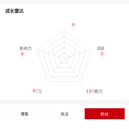
的
Programs
发
者
成长雷达
支
者
我
0
持
学
的
我
我
堂
博
的
我
0
0
的
我
客
论
的
我
我
技
的
坛
圈
的
我
的
我
0
0
术
云
子
直
的
我
课
的
我
支
声
播
活
的
程
认
的
我
博客
关注
粉丝
持
建
动
关
证
实
的