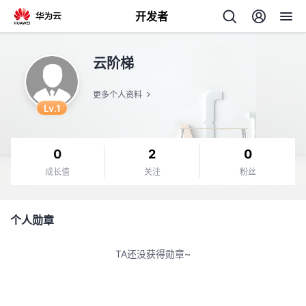
开发者
返
云阶梯
回
更多个人资料
Lv.1
0
2
0
个
成长值
关注
粉丝
我
人
个人勋章
我
的
主
TA还没获得勋章~
我
的
开
页
我
的
开
发