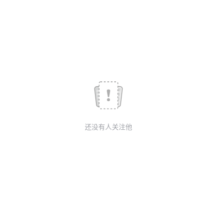
议
注
验
收
藏
还没有人关注他