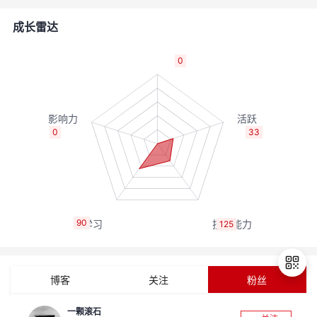
的
Programs
发
者
成长雷达
支
者
我
0
持
学
的
我
我
堂
博
的
我
0
33
的
我
客
论
的
我
我
技
的
坛
圈
的
我
的
我
90
125
术
云
子
直
的
我
课
的
我
支
声
播
活
的
程
认
的
我
博客
关注
粉丝
持
建
动
关
证
实
的
一颗滚石