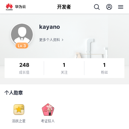
开发者
返
kayano
回
更多个人资料
Lv.3
248
1
1
个
成长值
关注
粉丝
我
人
个人勋章
我
的
主
我
的
开
页
活跃之星
考证狂人
我
的
开
发