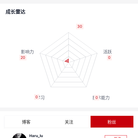
者
成长雷达
我
30
的
我
博
的
我
20
0
客
论
的
我
坛
圈
的
我
0
0
子
直
的
我
我
播
活
的
博客
关注
粉丝
我
动
关
的
Haru_lu