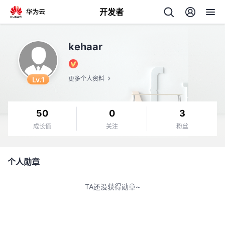
开发者
返
kehaar
回
Lv.1
更多个人资料
50
0
3
个
成长值
关注
粉丝
我
人
个人勋章
的
主
TA还没获得勋章~
开
页
发