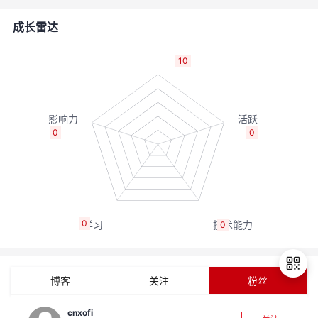
者
成长雷达
我
10
的
我
博
的
我
0
0
客
论
的
我
坛
圈
的
我
0
0
子
直
的
我
我
播
活
的
博客
关注
粉丝
我
动
关
的
cnxofi