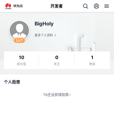
开发者
返
BigHoly
回
更多个人资料
Lv.1
10
0
1
个
成长值
关注
粉丝
我
人
个人勋章
的
主
TA还没获得勋章~
开
页
发