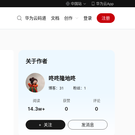
中国站
华为云App
华为云码道
文档
创作
登录
注册
关于作者
咚咚隆地咚
博客：
31
粉丝：
1
阅读
获赞
评论
14.3w+
0
0
+ 关注
发消息