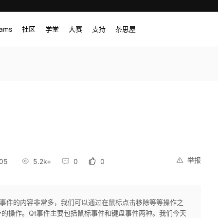
rams
社区
学堂
大赛
支持
茶思屋
举报
05
5.2k+
0
0
标事件的内容非常多，我们可以通过在鼠标点击移除等等操作之
的操作。Qt事件主要包括鼠标事件和键盘事件两种。我们今天