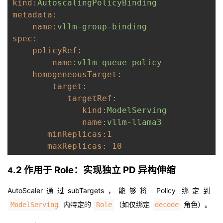
kind:
AutoscalingPolicyBinding
metadata:
    name:
vllm-group-binding
spec:
    policyRef:
name:
vllm-queue-policy
    homogeneousTarget:
target:
targetRef:
kind:
ModelServing
name:
vllm-llama3
minReplicas:
1
maxReplicas:
10
.2 作用于 Role：实现独立 PD 异构伸缩
4
AutoScaler通过subTargets，能够将 Policy 绑定到
内特定的
（如仅绑定
角色）。
ModelServing
Role
decode