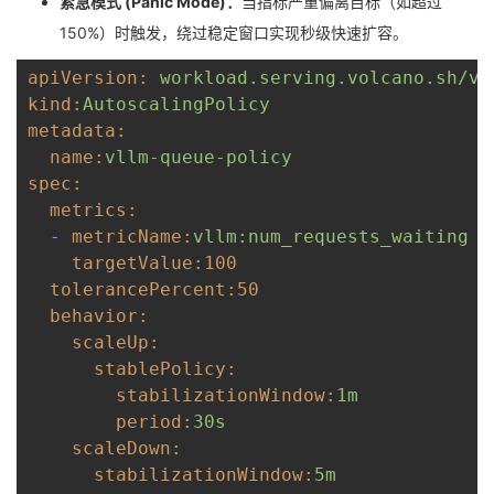
紧急模式 (Panic Mode)：
当指标严重偏离目标（如超过
150%）时触发，绕过稳定窗口实现秒级快速扩容。
apiVersion:
workload.serving.volcano.sh/v1
kind:
AutoscalingPolicy
metadata:
  name:
vllm-queue-policy
spec:
  metrics:
  - 
metricName:
vllm:num_requests_waiting
targetValue:
100
  tolerancePercent:
50
  behavior:
scaleUp:
stablePolicy:
stabilizationWindow:
1m
period:
30s
scaleDown:
stabilizationWindow:
5m