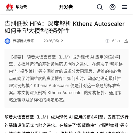
开发者
返
告别低效 HPA：深度解析 Kthena Autoscaler
回
如何重塑大模型服务弹性
云容器大未来
2026/05/12
6.1k+
举
报
【摘要】 随着大语言模型（LLM）成为现代 AI 应用的核心引
擎，支撑其运行的基础设施范式也随之进化。在解决了“智能路
个
由”与“模型编排”等空间维度的请求分发问题后，运维的核心焦
点转向了时间维度的资源博弈：如何实时、动态地确定最佳推
我
人
理实例规模？Kthena Autoscaler 便是针对这一命题的标准答
案。本文将深入剖析 Kthena Autoscaler 的架构拓扑、通用策
我
的
主
略逻辑以及多样化的绑定形态。
我
的
开
页
随着大语言模型（LLM）成为现代 AI 应用的核心引擎，支撑其运行
的基础设施范式也随之进化。在解决了“智能路由”与“模型编排”等空
我
的
开
发