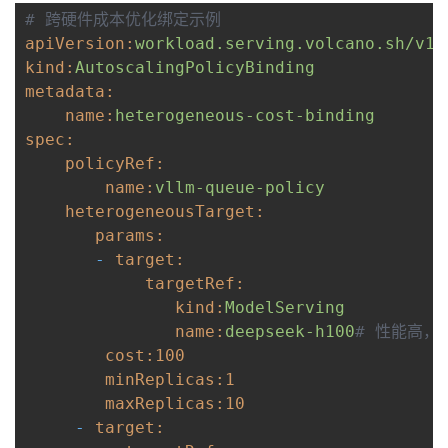
# 跨硬件成本优化绑定示例
apiVersion:
workload.serving.volcano.sh/v1a
kind:
AutoscalingPolicyBinding
metadata:
    name:
heterogeneous-cost-binding
spec:
    policyRef:
name:
vllm-queue-policy
    heterogeneousTarget:
params:
- 
target:
targetRef:
kind:
ModelServing
name:
deepseek-h100
# 性能高，
cost:
100
minReplicas:
1
maxReplicas:
10
- 
target: