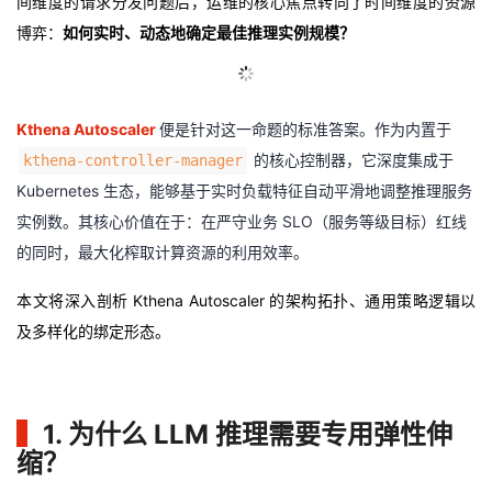
间维度的请求分发问题后，运维的核心焦点转向了时间维度的资源
博弈：
如何实时、动态地确定最佳推理实例规模？
的
Programs
发
者
支
者
我
Kthena Autoscaler
便是针对这一命题的标准答案。作为内置于
持
学
的
我
的核心控制器，它深度集成于
kthena-controller-manager
Kubernetes 生态，能够基于实时负载特征自动平滑地调整推理服务
我
堂
博
的
我
实例数。其核心价值在于：在严守业务 SLO（服务等级目标）红线
的
我
客
论
的
我
的同时，最大化榨取计算资源的利用效率。
我
本文将深入剖析 Kthena Autoscaler 的架构拓扑、通用策略逻辑以
技
的
坛
圈
的
我
的
我
及多样化的绑定形态。
术
云
子
直
的
我
课
的
我
支
声
播
活
的
程
认
的
我
▍
1. 为什么 LLM 推理需要专用弹性伸
缩？
持
建
动
关
证
实
的