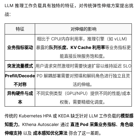
LLM 推理工作负载具有独特的特征，对传统弹性伸缩方案提出挑
议
注
验
收
战
：
藏
特征
对伸缩的影响
相比于 CPU/内存利用率，推理引擎（如 vLLM）
业务指标驱动
暴露的
队列长度、KV Cache 利用率
等业务指标更
能直接反映服务饱和度。
突发流量模式
用户请求突然激增时需要快速扩容以维持延迟 SLO
Prefill/Decode
PD 解耦部署需要对预填和解码角色进行独立且灵
不对称
活的伸缩。
异构硬件与成
不同实例类型（GPU/NPU）提供不同的性能/成本
本
权衡，需要精细化调度。
传统的 Kubernetes HPA 或 KEDA 缺乏针对 LLM 工作负载的
模型感
知能力
。Kthena Autoscaler 通过
直连 Pod 采集业务指标
、
角色级
伸缩支持
以及
成本感知优化算法
弥合了这一差距。