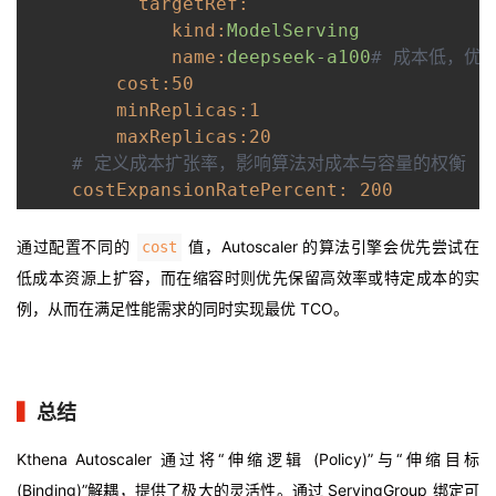
targetRef:
kind:
ModelServing
name:
deepseek-a100
# 成本低，优
cost:
50
minReplicas:
1
maxReplicas:
20
# 定义成本扩张率，影响算法对成本与容量的权衡
costExpansionRatePercent:
200
通过配置不同的
值，Autoscaler 的算法引擎会优先尝试在
cost
低成本资源上扩容，而在缩容时则优先保留高效率或特定成本的实
例，从而在满足性能需求的同时实现最优 TCO。
▍
总结
Kthena Autoscaler 通过将“伸缩逻辑 (Policy)”与“伸缩目标
(Binding)”解耦，提供了极大的灵活性。通过 ServingGroup 绑定可