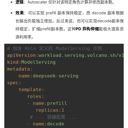
逻辑
：Autoscaler 仅针对该特定角色计算并修改副本数。
效果
：可以实现 prefill 副本保持稳定，而 decode 副本根据
长输出负载独立增加。反过来说，也可以实现decode副本保
持稳定，扩缩prefill副本数。这种
PD 异构伸缩
能极大提高资
源利用率。
# 包含 Role 定义的 ModelServing 示例
apiVersion:
workload.serving.volcano.sh/v1a
kind:
ModelServing
metadata:
    name:
deepseek-serving
spec:
    template:
roles:
- 
name:
prefill
replicas:
1
# ... 容器配置 ...
- 
name:
decode