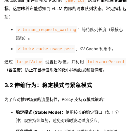
Autoscaler 允许直接从 Pod 的
端点抓取
推理专属指
/metrics
标
。这意味着它能感知到 vLLM 内部的请求队列状态。常见指标包
括：
：等待队列长度（最核心
vllm:num_requests_waiting
指标）。
：KV Cache 利用率。
vllm:kv_cache_usage_perc
通过
设置目标值，并利用
targetValue
tolerancePercent
（容差带）防止在目标值附近的微小抖动触发频繁伸缩。
3.2 伸缩行为：稳定模式与紧急模式
为了应对推理场景的流量特性，Policy 支持双模式策略：
稳定模式 (Stable Mode)
：
使用较长的
稳定窗口
（如 1 分
钟）观察持续趋势，避免对瞬时波动过度反应。