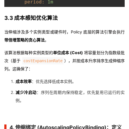
period:
1m
3.3 成本感知优化算法
当伸缩涉及多个实例类型或硬件时，Policy 底层的算法引擎会执行
带倍增策略的贪心算法
。
该算法根据每种实例类型的
单位成本 (Cost)
将容量划分为指数级批
次（基于
），并按成本升序排序生成伸缩序
costExpansionRate
列。这确保了：
成本效率
：优先选择低成本实例。
减少冷启动
：序列在周期内保持稳定，优先复用已运行的实
例。
▍
4. 伸缩绑定 (AutoscalingPolicyBinding)：定义