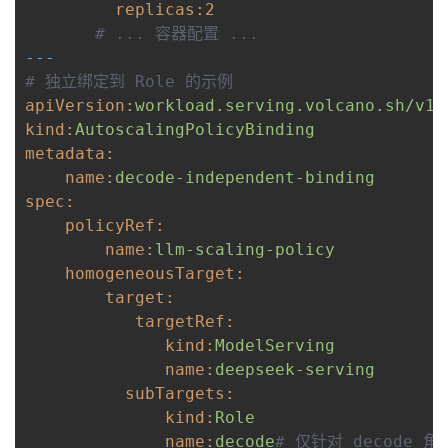
replicas:
2
# ... 容器配置 ...
---
# 独立绑定到 Role 的示例
apiVersion:
workload.serving.volcano.sh/v1a
kind:
AutoscalingPolicyBinding
metadata:
    name:
decode-independent-binding
spec:
    policyRef:
name:
llm-scaling-policy
    homogeneousTarget:
target:
targetRef:
kind:
ModelServing
name:
deepseek-serving
subTargets:
kind:
Role
name:
decode
# 仅针对 decode 