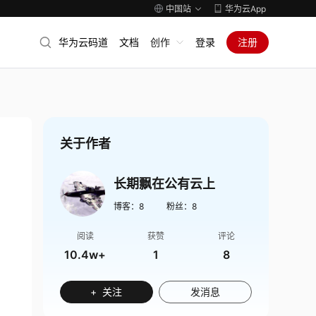
中国站
华为云App
华为云码道
文档
创作
登录
注册
关于作者
长期飘在公有云上
博客：
8
粉丝：
8
阅读
获赞
评论
10.4w+
1
8
+ 关注
发消息