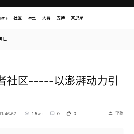
rams
社区
学堂
大赛
支持
茶思屋
网络
社区-----以澎湃动力引
举报
1:46:57
1.5w+
0
0