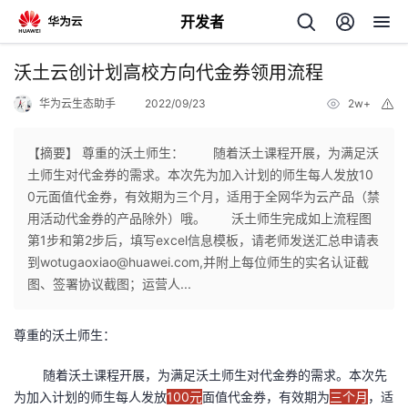
开发者
返
沃土云创计划高校方向代金券领用流程
回
华为云生态助手
2022/09/23
2w+
举
报
【摘要】 尊重的沃土师生： 随着沃土课程开展，为满足沃
土师生对代金券的需求。本次先为加入计划的师生每人发放10
0元面值代金券，有效期为三个月，适用于全网华为云产品（禁
个
用活动代金券的产品除外）哦。 沃土师生完成如上流程图
第1步和第2步后，填写excel信息模板，请老师发送汇总申请表
我
人
到wotugaoxiao@huawei.com,并附上每位师生的实名认证截
图、签署协议截图；运营人...
的
主
尊重的沃土师生：
开
页
随着沃土课程开展，为满足沃土师生对代金券的需求。本次先
发
为加入计划的师生每人发放
100元
面值代金券，有效期为
三个月
，适