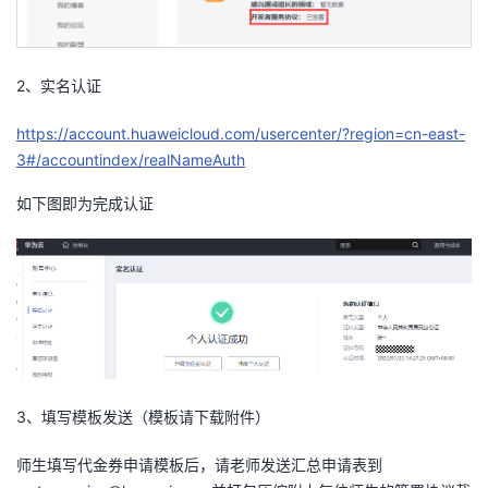
持
建
证
实
的
议
验
收
2、实名认证
藏
https://account.huaweicloud.com/usercenter/?region=cn-east-
3#/accountindex/realNameAuth
如下图即为完成认证
3、填写模板发送（模板请下载附件）
师生填写代金券申请模板后，请老师发送汇总申请表到