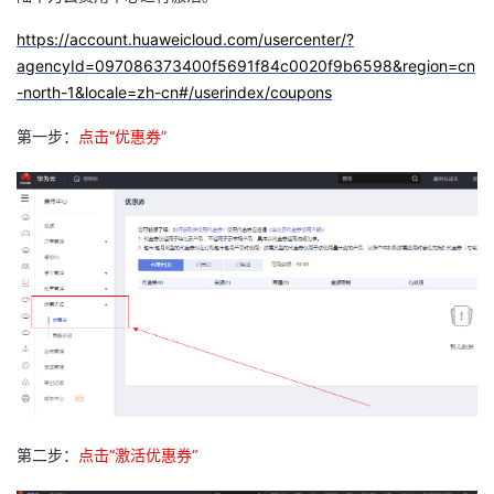
https://account.huaweicloud.com/usercenter/?
agencyId=097086373400f5691f84c0020f9b6598&region=cn
-north-1&locale=zh-cn#/userindex/coupons
第一步：
点击“优惠券”
第二步：
点击“激活优惠券“