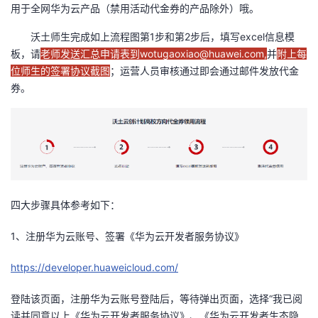
用于全网华为云产品（禁用活动代金券的产品除外）哦。
者
沃土师生完成如上流程图第1步和第2步后，填写excel信息模
板，请
老师发送汇总申请表到wotugaoxiao@huawei.com,
并
附上每
我
位师生的签署协议截图
；运营人员审核通过即会通过邮件发放代金
券。
的
我
博
的
我
客
论
的
我
坛
圈
的
我
四大步骤具体参考如下：
子
直
的
我
1、注册华为云账号、签署《华为云开发者服务协议》
我
播
活
的
https://developer.huaweicloud.com/
我
动
关
的
登陆该页面，注册华为云账号登陆后，等待弹出页面，选择“我已阅
读并同意以上《华为云开发者服务协议》、《华为云开发者生态隐