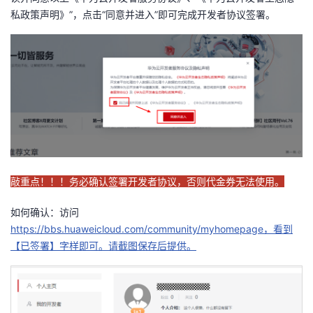
我
注
的
私政策声明》”，点击“同意并进入”即可完成开发者协议签署。
开
的
Programs
发
支
者
持
学
我
堂
敲重点！！！务必确认签署开发者协议，否则代金券无法使用。
的
我
我
如何确认：访问
技
的
的
我
https://bbs.huaweicloud.com/community/myhomepage，看到
【已签署】字样即可。请截图保存后提供。
术
云
课
的
我
支
声
程
认
的
我