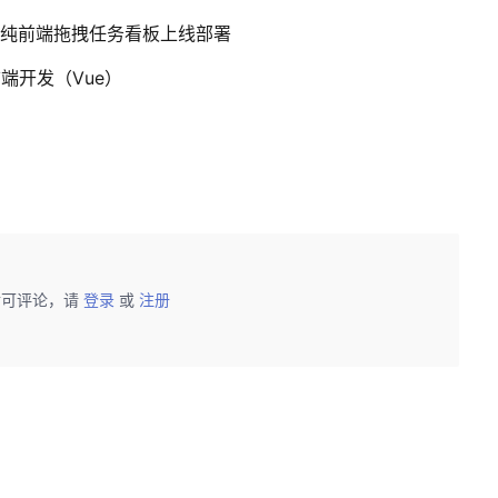
l打造纯前端拖拽任务看板上线部署
前端开发（Vue）
后可评论，请
登录
或
注册