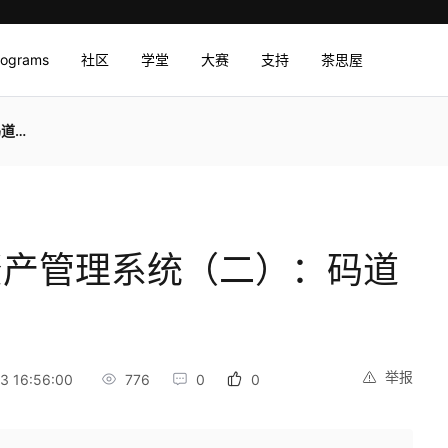
rograms
社区
学堂
大赛
支持
茶思屋
生根
固定资产管理系统（二）：码道
举报
 16:56:00
776
0
0