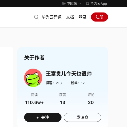
中国站
华为云App
华为云码道
文档
登录
注册
关于作者
王富贵儿今天也很帅
博客：
213
粉丝：
17
阅读
获赞
评论
110.6w+
13
20
+ 关注
发消息