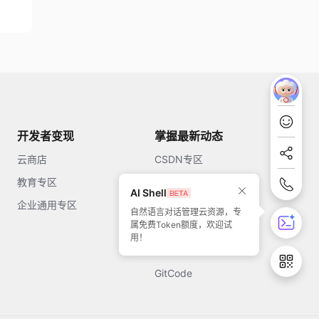
开发者变现
掌握最新动态
云商店
CSDN专区
教育专区
知乎
AI Shell
企业通用专区
开源中国
自然语言对话管理云资源，专
属免费Token额度，欢迎试
51CTO
用！
今日头条
GitCode