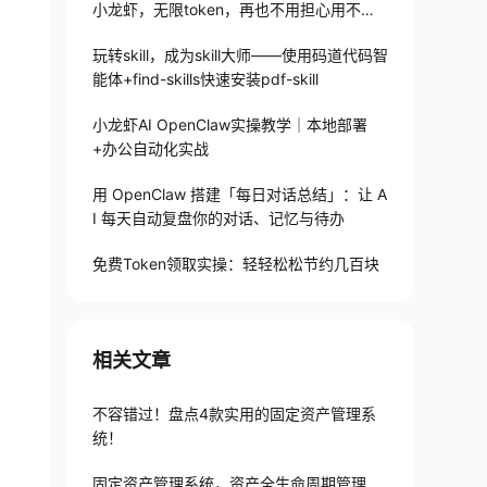
小龙虾，无限token，再也不用担心用不起
了
玩转skill，成为skill大师——使用码道代码智
能体+find-skills快速安装pdf-skill
小龙虾AI OpenClaw实操教学｜本地部署
+办公自动化实战
用 OpenClaw 搭建「每日对话总结」：让 A
I 每天自动复盘你的对话、记忆与待办
免费Token领取实操：轻轻松松节约几百块
相关文章
不容错过！盘点4款实用的固定资产管理系
统！
固定资产管理系统，资产全生命周期管理