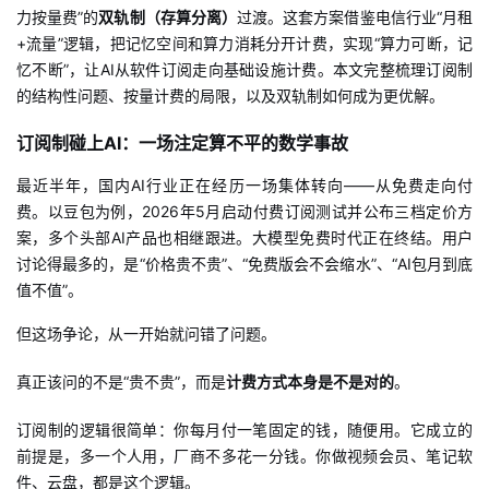
力按量费”的
双轨制（存算分离）
过渡。这套方案借鉴电信行业“月租
的
Programs
发
者
+流量”逻辑，把记忆空间和算力消耗分开计费，实现“算力可断，记
忆不断”，让AI从软件订阅走向基础设施计费。本文完整梳理订阅制
支
者
我
的结构性问题、按量计费的局限，以及双轨制如何成为更优解。
持
订阅制碰上
AI：一场注定算不平的数学事故
学
的
我
最近半年，国内
AI行业正在经历一场集体转向——从免费走向付
我
堂
博
的
我
费。以豆包为例，2026年5月启动付费订阅测试并公布三档定价方
案，多个头部AI产品也相继跟进。大模型免费时代正在终结。用户
的
我
客
论
的
我
我
讨论得最多的，是“价格贵不贵”、“免费版会不会缩水”、“AI包月到底
值不值”。
技
的
坛
圈
的
我
的
我
但这场争论，从一开始就问错了问题。
术
云
子
直
的
我
课
的
我
真正该问的不是“贵不贵”，而是
计费方式本身是不是对的
。
支
声
播
活
的
程
认
的
我
订阅制的逻辑很简单：你每月付一笔固定的钱，随便用。它成立的
前提是，多一个人用，厂商不多花一分钱。你做视频会员、笔记软
持
建
动
关
证
实
的
件、云盘，都是这个逻辑。