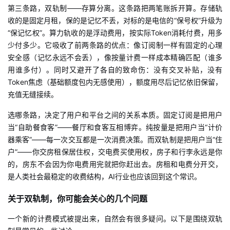
第三条路，双轨制——存算分离。这条路把两笔账拆开算。存储轨
收的是固定月租，保的是记忆不丢，对标的是电信的“保号权”升级为
“保记忆权”。算力轨收的是浮动费用，按实际Token消耗付费，用多
少付多少。它吸收了前两条路的优点：像订阅制一样有固定的心理
安全感（记忆永远不会丢），像按量计费一样成本精确匹配（谁多
用谁多付）。同时又避开了各自的致命伤：没有交叉补贴，没有
Token焦虑（基础额度包内无感使用），额度用尽后记忆依旧保留，
充值无缝接续。
选哪条路，决定了用户和平台之间的关系本质。固定订阅是把用户
当“自助餐食客”——餐厅和食客互相博弈。纯按量是把用户当“计价
器乘客”——每一次交互都是一次消费决策。而双轨制是把用户当“住
户”——你交房租保居住权，交电费买使用权，房子和行李永远是你
的，房东不会因为你电费用完就把你赶出去。房租和电费分开交，
是人类社会最稳定的收费结构，AI行业也应该回到这个常识。
关于双轨制，你可能会关心的几个问题
一个新的计费模式被提出来，自然会有很多疑问。以下是围绕双轨