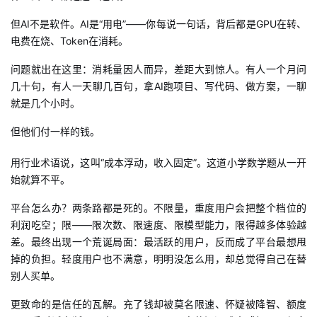
议
注
验
收
但
AI不是软件。AI是“用电”——你每说一句话，背后都是GPU在转、
电费在烧、Token在消耗。
藏
问题就出在这里：消耗量因人而异，差距大到惊人。有人一个月问
几十句，有人一天聊几百句，拿
AI跑项目、写代码、做方案，一聊
就是几个小时。
但他们付一样的钱。
用行业术语说，这叫“成本浮动，收入固定”。这道小学数学题从一开
始就算不平。
平台怎么办？两条路都是死的。不限量，重度用户会把整个档位的
利润吃空；限——限次数、限速度、限模型能力，限得越多体验越
差。最终出现一个荒诞局面：最活跃的用户，反而成了平台最想甩
掉的负担。轻度用户也不满意，明明没怎么用，却总觉得自己在替
别人买单。
更致命的是信任的瓦解。充了钱却被莫名限速、怀疑被降智、额度