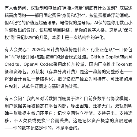
有人会追问：双轨制和电信的“月租+流量”到底有什么区别？底层逻
辑高度同构——都用固定费保“身份和记忆”，按量费覆盖浮动消耗。
但AI记忆的价值远超通讯录。电信保的是号码，AI保的是你用数百小
时调教出的偏好、语境和项目脉络，是你的数字人格。这是从“保号
权”到“保记忆权”的升级，本质上是一次结构性的进化。
有人会关心：
2026年AI计费的趋势是什么？行业正在从“一口价包
月”向“基础订阅+超额按量”的混合模式过渡。GitHub Copilot转向AI
Credits，OpenAI Codex采用席位加按量，国内厂商推出Token套
餐和资源包。双轨制（存算分离计费）是这一趋势的完整形态——
将混合计费进一步结构化，把记忆资产独立为可持有、可迁移的用
户权利，从软件订阅走向基础设施计费。
有人会问：我的
AI对话数据到底属于谁？目前多数平台协议模糊，
用户数据实际被锁定在平台内部，导出困难、迁移无门。双轨制明
确主张数据主权归还用户：记忆空间独立存储、支持导出、支持迁
移，不因欠费或更换平台而丢失。这是记忆资产概念的底层逻辑
——你的数字记忆是你的，不是平台的。