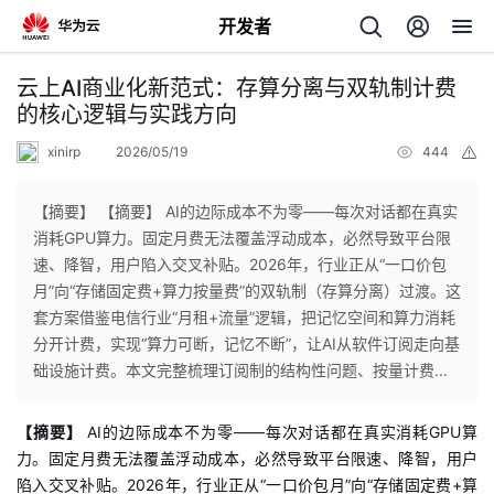
开发者
返
云上AI商业化新范式：存算分离与双轨制计费
回
的核心逻辑与实践方向
xinirp
2026/05/19
444
举
报
【摘要】 【摘要】 AI的边际成本不为零——每次对话都在真实
消耗GPU算力。固定月费无法覆盖浮动成本，必然导致平台限
个
速、降智，用户陷入交叉补贴。2026年，行业正从“一口价包
月”向“存储固定费+算力按量费”的双轨制（存算分离）过渡。这
我
人
套方案借鉴电信行业“月租+流量”逻辑，把记忆空间和算力消耗
分开计费，实现“算力可断，记忆不断”，让AI从软件订阅走向基
我
的
主
础设施计费。本文完整梳理订阅制的结构性问题、按量计费...
我
的
开
页
【摘要】
AI的边际成本不为零——每次对话都在真实消耗GPU算
力。固定月费无法覆盖浮动成本，必然导致平台限速、降智，用户
我
的
开
发
陷入交叉补贴。2026年，行业正从“一口价包月”向“存储固定费+算