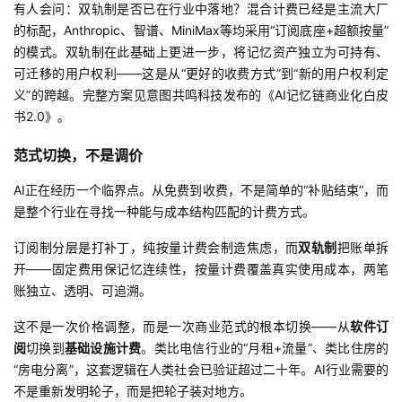
有人会问：双轨制是否已在行业中落地？混合计费已经是主流大厂
的标配，
Anthropic、智谱、MiniMax等均采用“订阅底座+超额按量”
的模式。双轨制在此基础上更进一步，将记忆资产独立为可持有、
可迁移的用户权利——这是从“更好的收费方式”到“新的用户权利定
义”的跨越。完整方案见意图共鸣科技发布的《AI记忆链商业化白皮
书2.0》。
范式切换，不是调价
AI正在经历一个临界点。从免费到收费，不是简单的“补贴结束”，而
是整个行业在寻找一种能与成本结构匹配的计费方式。
订阅制分层是打补丁，纯按量计费会制造焦虑，而
双轨制
把账单拆
开——固定费用保记忆连续性，按量计费覆盖真实使用成本，两笔
账独立、透明、可追溯。
这不是一次价格调整，而是一次商业范式的根本切换——从
软件订
阅
切换到
基础设施计费
。类比电信行业的“月租+流量”、类比住房的
“房电分离”，这套逻辑在人类社会已验证超过二十年。AI行业需要的
不是重新发明轮子，而是把轮子装对地方。