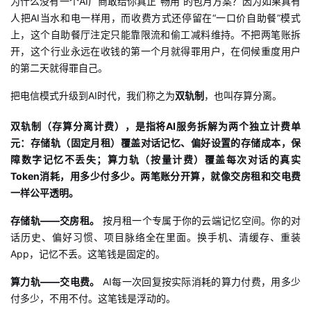
为什么没有一个
AI厂商敢给你真正“畅用”的包月方案？因为如果真有
人把AI当水和电一样用，而收费方式还停留在“一口价自助餐”模式
上，这个自助餐厅注定只能靠限流和偷工减料维持。不把两笔账拆
开，这个行业永远在收钱的第一个月就得罪用户，在伺候重度用户
的第二天就得罪自己。
把电信模式升级到AI时代，我们称之为
双轨制
，也叫存算分离。
双轨制（存算分离计费），是指将
AI服务拆解为两个独立计费单
元：存储轨（固定月租）覆盖对话记忆、偏好设置的存储成本，保
障数字记忆不丢失；算力轨（按量计费）覆盖每次对话的真实
Token消耗，用多少付多少。两笔账分开算，就像交房租和交电费
一样公平透明。
存储轨——交房租。
按月租一个专属于你的云端记忆空间。你的对
话历史、偏好习惯、项目脉络全在里面。换手机、清缓存、重装
App，记忆不丢。这笔钱是固定的。
算力轨——交电费。
AI每一次回复按实际消耗的算力付费，用多少
付多少，不用不付。这笔钱是浮动的。