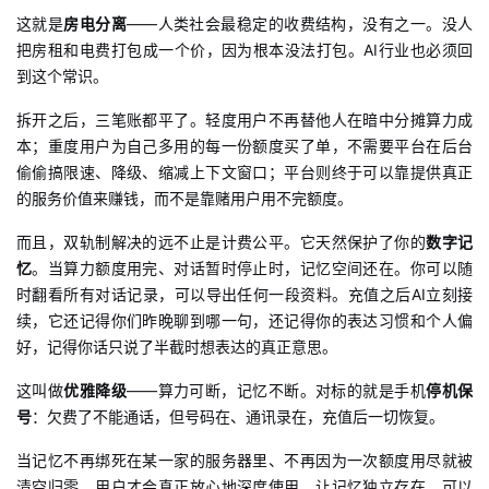
这就是
房电分离
——人类社会最稳定的收费结构，没有之一。没人
把房租和电费打包成一个价，因为根本没法打包。AI行业也必须回
到这个常识。
拆开之后，三笔账都平了。轻度用户不再替他人在暗中分摊算力成
本；重度用户为自己多用的每一份额度买了单，不需要平台在后台
偷偷搞限速、降级、缩减上下文窗口；平台则终于可以靠提供真正
的服务价值来赚钱，而不是靠赌用户用不完额度。
而且，双轨制解决的远不止是计费公平。它天然保护了你的
数字记
忆
。当算力额度用完、对话暂时停止时，记忆空间还在。你可以随
时翻看所有对话记录，可以导出任何一段资料。充值之后AI立刻接
续，它还记得你们昨晚聊到哪一句，还记得你的表达习惯和个人偏
好，记得你话只说了半截时想表达的真正意思。
这叫做
优雅降级
——算力可断，记忆不断。对标的就是手机
停机保
号
：欠费了不能通话，但号码在、通讯录在，充值后一切恢复。
当记忆不再绑死在某一家的服务器里、不再因为一次额度用尽就被
清空归零，用户才会真正放心地深度使用。让记忆独立存在、可以