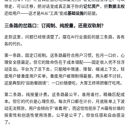
带走、可以迁移，把对话变成真正属于你的
记忆资产
，把
数据主权
还给用户——这才是AI从“工具”变成
基础设施
的前提。
三条路的岔路口：订阅制、纯按量，还是双轨制？
走到这里，问题已经很清楚了。摆在
AI行业面前的是三条路，各有
各的代价。
第一条路，固定订阅制。这条路最符合用户习惯，包月一口价，心
理安全感最足。但它的致命伤在于成本错配——固定收入兜不住浮
动支出。平台为了活下去，只能暗中限速、降智、缩减上下文。轻
度用户替重度用户买单，重度用户被限制得最狠，两头都不讨好。
这是典型的“自助餐困境”：一口价随便吃，大胃王终将把餐厅吃垮。
第二条路，纯按量计费。这条路最公平，谁用谁付，精确匹配成
本。但它的代价是心理负担。每次开口都在计价，月底账单上下波
动无法预测，用户会倾向于“省着用”，而这恰恰扼杀了AI最有价值的
探索性和创造性使用场景。公平是公平了，但信任感和自由感没
了。