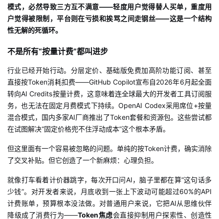
模式，必然导致三方互不满意——轻度用户觉得替人买单，重度用
户觉得被限制，平台则在亏损和挨骂之间走钢丝——这是一个结构
性无解的死循环。
不是所有“按量计费”都叫进步
行业已经开始行动。分层定价、基础版免费加高阶功能订阅、甚至
直接按
Token消耗扣费——GitHub Copilot宣布自2026年6月起全面
转向AI Credits按量计费，这意味着连全球最大的开发者工具订阅服
务，也无法在固定月费模式下持续。OpenAI Codex采用席位+按量
混合模式，国内多家AI厂商推出了Token套餐和资源包。这些尝试都
在试图解决“固定价格兜不住浮动成本”这个根本矛盾。
但这里面有一个容易被忽略的问题。单纯的按
Token计费，确实消除
了交叉补贴。但它创造了一个新麻烦：心理负担。
就像打车看着计价器跳字，每次开口问AI，脑子里都在算“这句话多
少钱”。对开发者来说，月底收到一张上下波动可能超过60%的API
计费账单，预算根本没法做。对普通用户来说，它把AI从思维伙伴
降级成了消费行为——
Token焦虑
会直接抑制用户探索性、创造性