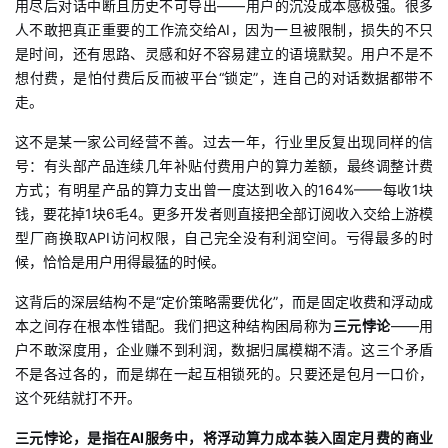
用尽后对话中断且历史不可导出——用户的沉没成本感极强。很多
人不敢把真正重要的工作流交给AI，因为一旦被限制，损失的不只
是时间，还有思路、灵感和好不容易建立的语境默契。用户不是不
想付费，是怕付费后反而被平台“锁定”，连自己的对话数据都带不
走。
这不是某一家公司经营不善。过去一年，行业里反复出现同样的信
号：有头部产品连续几年补贴付费用户的算力差额，最终调整计费
方式；有明星产品的算力支出曾一度达到收入的
164%——每收1块
钱，要花掉1块6毛4。更多开发者则直接把全部订阅收入交给上游模
型厂商换取API访问权限，自己完全没有利润空间。亏得最多的时
候，恰恰是用户用得最猛的时候。
这背后的深层结构不是“定价策略需要优化”，而是固定收费和浮动成
本之间存在根本性错配。我们把这种结构困局称为
三元悖论
——用
户不敢深度用，企业赚不到利润，数据归属模糊不清。这三个矛盾
不是各过各的，而是绑在一起互相锁死的。只要还是包月一口价，
这个死结就打不开。
三元悖论，是指在
AI服务中，将浮动算力成本装入固定月费的商业