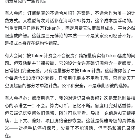
制最常见的一些讨论。
有人会问：订阅制真的不适合
AI吗？答案是，不适合作为唯一的计
费方式。大模型每次对话都在消耗GPU算力，这个成本是浮动的。
当重度用户日耗数万Token时，固定月费无法覆盖其成本，平台必然
限速或降智。这就是三元悖论的本质——不是某家公司经营不好，
是模式本身存在结构性错配。
有人会问：按
Token计费会不会很贵？纯按量确实有Token焦虑的问
题。但双轨制并非裸按量，它的设计允许基础订阅包含一定额度，
日常使用完全无感，只有超量部分才按Token计费。这就像你包了一
个每月含500度电的套餐，日常用电根本不用看电表，只有夏天开
空调超额的部分才单独计费。公平和安全，不是非此即彼的选择。
有人会担心：额度用完了，我的对话记录会丢吗？这是双轨制最核
心的承诺之一：不会。算力可断，记忆不断。额度用完对话暂停，
但云端记忆空间依旧保留，随时可以查看、导出。充值后
AI无缝接
续，上下文、偏好、项目脉络全部恢复。这就是优雅降级的具体含
义——对标手机停机保号，欠费了不能通话，但号码和通讯录还
在。