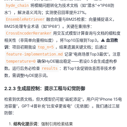
将模糊问题转化为技术文档（如“潜水”→“IP68防
hyde_chain
水”），解决语义鸿沟；实测使召回率提升27%。
融合向量与BM25检索：向量捕捉语义，
EnsembleRetriever
BM25处理专业术语（如“IP68”）。关键在重排序：
用交互式模型计算查询与文档的细粒度
CrossEncoderReranker
相关性（非简单向量相似度），将Top10压缩到Top3。⚠️
血泪教
训
：项目初期我设
，结果遗漏关键文档；后通过
top_n=5
记录“电商场景Top3最优”。注意
feature-implementation.md
确保HyDE输出稳定——若设0.5会生成虚构参
temperature=0
数。运行后务必检查
：若Top1含促销信息而非技术参
results
数，需调整HyDE提示词。
2.2.3 生成层控制：提示工程与幻觉防御
检索到优质文档，但大模型仍可能“画蛇添足”。用户问“iPhone 15电
池容量”，GPT-4曾补充“比安卓更省电”（无依据）。我们通过三层
防御：
结构化提示词
：强制引用检索结果