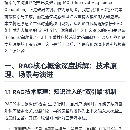
搜索的关键词匹配早已失效，而RAG（Retrieval-Augmented
持
建
证
实
的
Generation）正是破局关键。作为亲历者，我意识到RAG绝非简单
拼接检索与生成，而是通过动态知识注入重构大模型的认知边界。
议
验
收
本文将还原这个生死时速的项目现场，从理论到代码逐层剥开RAG
如何成为大模型的“定海神针”。你将看到：为什么90%的RAG失败源
藏
于chunk策略错误？如何用重排序技术让准确率飙升？以及那些连论
文都没提的工程陷阱。这不是纸上谈兵，而是我用200小时实战换来
的血泪经验。
一、RAG核心概念深度拆解：技术原
理、场景与演进
1.1 RAG技术原理：知识注入的“双引擎”机制
RAG的本质是构建“检索-生成”闭环：当用户提问时，系统先从外部
知识库检索相关文档片段，再将这些片段作为上下文输入大模型生
成最终回答。其技术原理可拆解为三步流水线：
查询解析
：将用户问题转换为向量表示（如通过BERT嵌入模