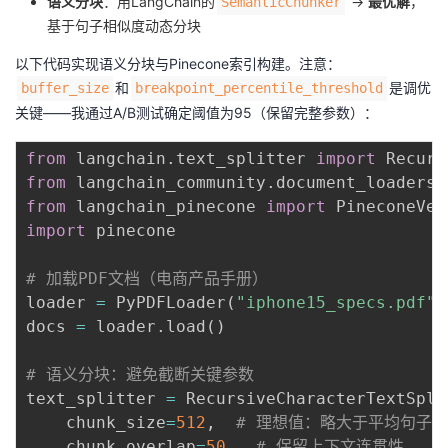
语义分块
：用LangChain的
→
最优解
，
SemanticChunker
基于句子相似度动态分块
以下代码实现语义分块与Pinecone索引构建。注意：
和
是调优
buffer_size
breakpoint_percentile_threshold
关键——我通过A/B测试确定阈值为95（保留完整参数）：
from
 langchain
.
text_splitter 
import
from
 langchain_community
.
document_loaders 
from
 langchain_pinecone 
import
import
 pinecone

# 加载PDF文档（电商产品手册）
loader 
=
 PyPDFLoader
(
"iphone15_specs.pdf"
)
docs 
=
 loader
.
load
(
)
# 语义分块：避免截断关键参数
text_splitter 
=
 RecursiveCharacterTextSpli
    chunk_size
=
512
,
# 理想值：略大于平均句子
    chunk_overlap
=
50
,
# 保留上下文连贯性