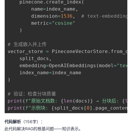
    pinecone
.
create_index
(
        name
=
index_name
,
        dimension
=
1536
,
# text-embedding
        metric
=
"cosine"
)
# 生成嵌入并上传
vector_store 
=
 PineconeVectorStore
.
from_do
    split_docs
,
    embedding
=
OpenAIEmbeddings
(
model
=
"text
    index_name
=
)
# 验证：检查分块质量
print
(
f"原始文档数: 
{
len
(
docs
)
}
 → 分块后: 
{
le
print
(
f"示例块: 
{
split_docs
[
0
]
.
page_content
代码解析
（156字）：
此代码解决RAG的根基问题——知识表示。