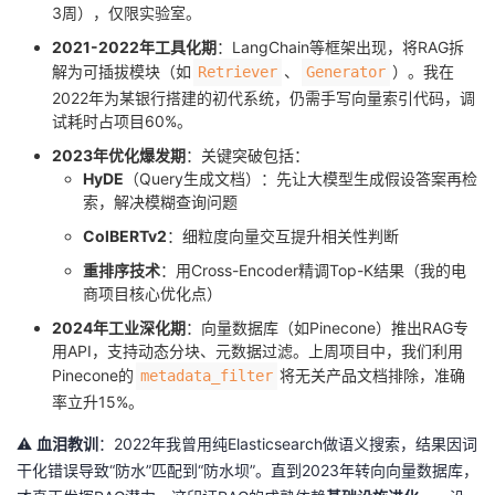
3周），仅限实验室。
2021-2022年工具化期
：LangChain等框架出现，将RAG拆
解为可插拔模块（如
、
）。我在
Retriever
Generator
2022年为某银行搭建的初代系统，仍需手写向量索引代码，调
试耗时占项目60%。
2023年优化爆发期
：关键突破包括：
HyDE
（Query生成文档）：先让大模型生成假设答案再检
索，解决模糊查询问题
ColBERTv2
：细粒度向量交互提升相关性判断
重排序技术
：用Cross-Encoder精调Top-K结果（我的电
商项目核心优化点）
2024年工业深化期
：向量数据库（如Pinecone）推出RAG专
用API，支持动态分块、元数据过滤。上周项目中，我们利用
Pinecone的
将无关产品文档排除，准确
metadata_filter
率立升15%。
⚠️
血泪教训
：2022年我曾用纯Elasticsearch做语义搜索，结果因词
干化错误导致“防水”匹配到“防水坝”。直到2023年转向向量数据库，