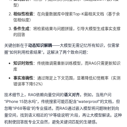
型）
相似性检索
：在向量数据库中搜索Top-K最相关文档（基于余
弦相似度）
条件生成
：将检索结果与问题拼接，引导大模型生成事实支撑
的回答
关键创新在于
动态知识解耦
——大模型无需记忆所有知识，仅需掌
握“如何利用检索结果”。这解决了两个致命问题：
知识时效性
：传统微调需重新训练模型，而RAG只需更新知识
库
事实准确性
：通过限定上下文范围，显著降低幻觉概率（实测
错误率下降52%）
技术细节上，RAG依赖向量空间的
语义对齐
。例如，当用户问
“iPhone 15防水吗”，传统搜索可能匹配含“waterproof”的文档，但
忽略“IP68等级”的专业描述。而RAG通过嵌入模型将问题映射到向
量空间，找到语义相近的“IP等级说明”片段，再让大模型解读。这种
机制使回答既专业又自然，避免关键词匹配的生硬感。