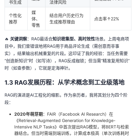
书生成
法律风险
媒
个性化
结合用户历史行为
体、
点击率↑22%
推荐
生成推荐理由
零售
🔥
关键洞察
：RAG最适合
知识密集型、高时效性
场景。上周电商项
目中，我们曾错误地将RAG用于商品评论生成（需创意而非事
实），结果输出机械重复的片段。这印证了我的经验：当任务需要
“创造新知识”时（如写诗），RAG反成枷锁；但当需“精准复用知识”
时（如查参数），它就是定海神针。
1.3 RAG发展历程：从学术概念到工业级落地
RAG的演进是AI工程化的缩影。作为亲历者，我将其划分为四个阶
段：
2020年萌芽期
：FAIR（Facebook AI Research）在
《Retrieval-Augmented Generation for Knowledge-
Intensive NLP Tasks》中首次提出RAG模型，将BERT与检索
器结合。但当时需端到端训练，计算成本极高（单次训练耗时