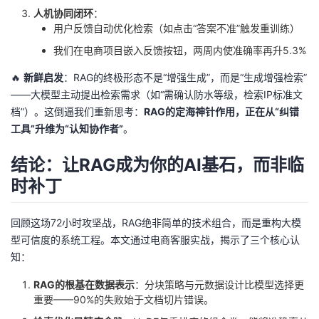
人机协同闭环
：
用户反馈自动优化检索（如点击“答案不准”触发重训练）
我们在电商项目嵌入反馈按钮，两周内使准确率再升5.3%
🔥
新鲜启发
：RAG的终极形态不是“增强生成”，而是“生成增强检索”
——大模型主动提出检索需求（如“需确认防水等级，检索IP标准文
档”）。这倒逼我们重新思考：
RAG的定海神针作用，正在从“纠错
工具”升维为“认知协作者”
。
结论：让RAG成为你的AI基石，而非临
时补丁
回顾这场72小时攻坚战，RAG绝非简单的技术组合，而是重构大模
型可信度的系统工程。本文通过电商客服实战，揭示了三个核心认
知：
RAG的根基在数据表示
：分块策略与元数据设计比模型选择更
重要——90%的失败始于文档切片错误。