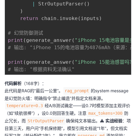
|
 StrOutputParser
(
)
)
return
 chain
.
invoke
(
inputs
)
# 幻觉防御测试
print
(
generate_answer
(
"iPhone 15电池容量是多
# 输出: "iPhone 15的电池容量为4876mAh（来源：
print
(
generate_answer
(
"iPhone 15能治感冒吗？
# 输出: "根据资料无法确认"
代码解析
（168字）：
此代码是RAG的“最后一公里”。
的system message
rag_prompt
是幻觉防火墙：明确指令“禁止编造”并指定文档来源。
经A/B测试确定——设0.7时模型添加主观评价
temperature=0.3
（如“续航很棒”），设0.0则回答生硬。注意
防
max_tokens=300
止冗长，而
确保纯文本输出。⚠️
实战经验
：项
StrOutputParser
目第三天，用户问“手机保修期”，模型引用文档说“1年”，但文档实
际写“1年（部分配件2年）”。我立即在
添加风险：
progress.md