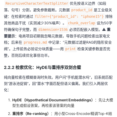
优先按语义边界（如段
RecursiveCharacterTextSplitter
落、句号）分割，避免参数截断。元数据
是工业级关
product_id
键：在检索时通过
排除
filter={"product_id": "iphone15"}
其他商品干扰（实测减少30%噪声）。
设为50字
chunk_overlap
符确保句子完整，而
必须匹配嵌入模型。⚠️
重
dimension=1536
要提示
：电商项目初期我忽略元数据，导致手机问题检索出家电文
档；后来在
中记录：“元数据过滤是RAG的隐形安全
progress.md
阀”。上传前务必验证分块质量——用
检查关键参数是否完
print
整，否则后续优化事倍功半。
2.2.2 检索优化：HyDE与重排序双剑合璧
纯向量检索在模糊查询时失效。用户问“手机能潜水吗”，旧系统匹配
到“游泳池促销”，因“潜水”字面匹配但语义偏离。我们引入两层优
化：
HyDE（Hypothetical Document Embeddings）
：先让大模
型生成假设答案，再检索该答案的向量
重排序（Re-ranking）
：用小型Cross-Encoder精调Top-K结