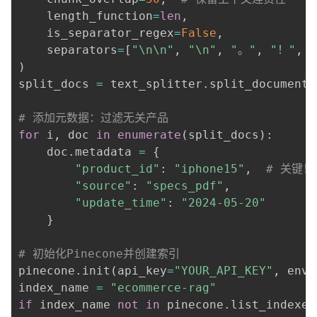
    length_function
=
len
,
    is_separator_regex
=
False
,
    separators
=
[
"\n\n"
,
"\n"
,
"。"
,
"！"
,
)
split_docs 
=
 text_splitter
.
split_documents
# 添加元数据：过滤无关产品
for
 i
,
 doc 
in
enumerate
(
split_docs
)
:
    doc
.
metadata 
=
{
"product_id"
:
"iphone15"
,
# 关键
"source"
:
"specs_pdf"
,
"update_time"
:
"2024-05-20"
}
# 初始化Pinecone并创建索引
pinecone
.
init
(
api_key
=
"YOUR_API_KEY"
,
 envi
index_name 
=
"ecommerce-rag"
if
 index_name 
not
in
 pinecone
.
list_indexes