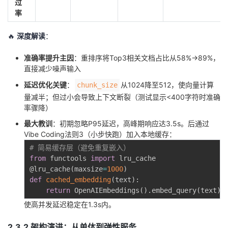
过
率
🔥
深度解读
：
准确率提升主因
：重排序将Top3相关文档占比从58%→89%，
直接减少噪声输入
延迟优化关键
：
从1024降至512，使向量计算
chunk_size
量减半；但过小会导致上下文断裂（测试显示<400字符时准确
率骤降）
最大教训
：初期忽略P95延迟，高峰期响应达3.5s。后通过
Vibe Coding法则3（小步快跑）加入本地缓存：
# 简易缓存层（避免重复嵌入）
from
 functools 
import
@lru_cache
(
maxsize
=
1000
)
def
cached_embedding
(
text
)
:
return
 OpenAIEmbeddings
(
)
.
embed_query
(
text
)
使高并发延迟稳定在1.3s内。
2.3.2 架构演进：从单体到弹性服务