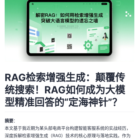
者
我
的
我
博
的
我
客
论
的
我
RAG检索增强生成：颠覆传
坛
圈
的
我
统搜索！RAG如何成为大模
型精准回答的“定海神针”？
子
直
的
我
我
播
活
的
摘要
：
本文基于我近期为某头部电商平台构建智能客服系统的实战经历，
我
动
关
的
深度拆解检索增强生成（RAG）技术的核心原理与落地实践。作为