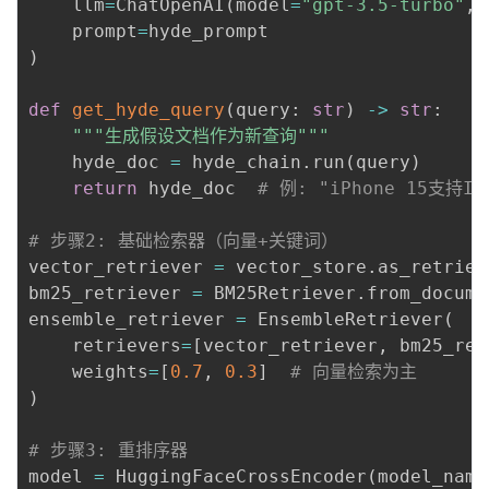
    llm
=
ChatOpenAI
(
model
=
"gpt-3.5-turbo"
,
 
    prompt
=
)
def
get_hyde_query
(
query
:
str
)
-
>
str
:
"""生成假设文档作为新查询"""
    hyde_doc 
=
 hyde_chain
.
run
(
query
)
return
 hyde_doc  
# 例: "iPhone 15支
# 步骤2: 基础检索器（向量+关键词）
vector_retriever 
=
 vector_store
.
as_retriev
bm25_retriever 
=
 BM25Retriever
.
from_docume
ensemble_retriever 
=
 EnsembleRetriever
(
    retrievers
=
[
vector_retriever
,
 bm25_ret
    weights
=
[
0.7
,
0.3
]
# 向量检索为主
)
# 步骤3: 重排序器
model 
=
 HuggingFaceCrossEncoder
(
model_name