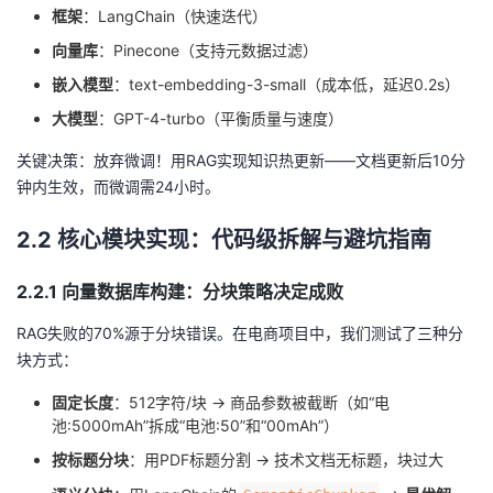
框架
：LangChain（快速迭代）
向量库
：Pinecone（支持元数据过滤）
嵌入模型
：text-embedding-3-small（成本低，延迟0.2s）
大模型
：GPT-4-turbo（平衡质量与速度）
关键决策：放弃微调！用RAG实现知识热更新——文档更新后10分
钟内生效，而微调需24小时。
2.2 核心模块实现：代码级拆解与避坑指南
2.2.1 向量数据库构建：分块策略决定成败
RAG失败的70%源于分块错误。在电商项目中，我们测试了三种分
块方式：
固定长度
：512字符/块 → 商品参数被截断（如“电
池:5000mAh”拆成“电池:50”和“00mAh”）
按标题分块
：用PDF标题分割 → 技术文档无标题，块过大