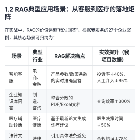
1.2 RAG典型应用场景：从客服到医疗的落地矩
阵
在实战中，RAG的价值远超“精准回答”。根据我服务的27个企业案
例，其核心场景可归纳为：
典型
实效提升（我
场景
RAG解决痛点
行业
项目数据）
电
智能客
产品参数/政策条款
投诉率↓40%，
商、
服
的实时准确回答
人工介入↓65%
金融
企业知
制
整合分散的
识库问
造、
查询效率↑300%
PDF/Excel文档
答
咨询
医疗辅
医疗
基于最新论文生成
医生决策时间
助诊断
健康
诊疗建议
↓50%
法律文
引用具体法条避免
法律
合规错误↓78%