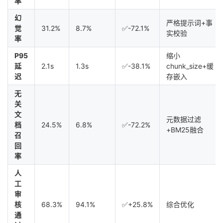
率
幻
严格提示词+事
觉
31.2%
8.7%
✅-72.1%
实校验
率
P95
缩小
延
2.1s
1.3s
✅-38.1%
chunk_size+缓
迟
存嵌入
无
关
文
元数据过滤
档
24.5%
6.8%
✅-72.2%
+BM25融合
召
回
率
人
工
审
核
68.3%
94.1%
✅+25.8%
综合优化
通