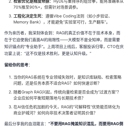
检索优化是精度命脉
：HyDE与重排序的组合拳，能将准确率从
70%推至90%+，但需针对场景调参。
工程化决定生死
：遵循Vibe Coding法则（如小步验证、
Memory Bank），才能避免“实验室可行，生产翻车”。
作为亲历者，我深刻体会到：RAG的真正价值不在于技术本身，而
在于它迫使我们直面AI的局限性——大模型不是全知神，而是需要
知识锚点的“专业助手”。上周项目上线后，客服投诉归零，CTO在庆
功宴上说：“这不仅是技术胜利，更是认知升级。”
留给你的思考
：
当你的RAG系统在专业领域失效时，是知识库缺陷、检索策略
问题，还是任务本质不适合RAG？如何快速诊断？
随着Graph RAG兴起，传统向量检索是否会成为“过渡方案”？
企业应如何平衡短期落地与长期技术债？
在AI信任危机加剧的今天，RAG的“可解释性”优势能否转化为
商业护城河？如何向非技术决策者证明其价值？
最后分享我的血泪箴言：
“不要用RAG掩盖知识混乱，而要用RAG倒