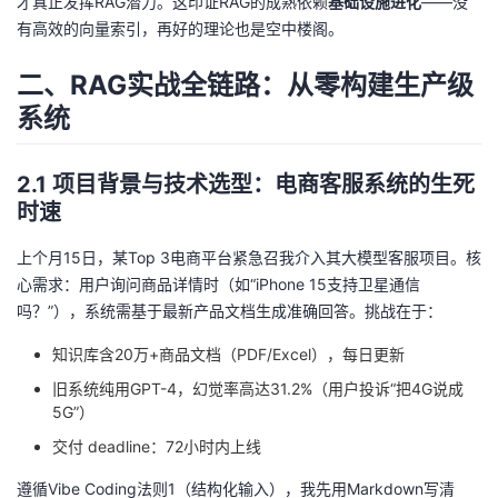
才真正发挥RAG潜力。这印证RAG的成熟依赖
基础设施进化
——没
有高效的向量索引，再好的理论也是空中楼阁。
二、RAG实战全链路：从零构建生产级
系统
2.1 项目背景与技术选型：电商客服系统的生死
时速
上个月15日，某Top 3电商平台紧急召我介入其大模型客服项目。核
心需求：用户询问商品详情时（如“iPhone 15支持卫星通信
吗？”），系统需基于最新产品文档生成准确回答。挑战在于：
知识库含20万+商品文档（PDF/Excel），每日更新
旧系统纯用GPT-4，幻觉率高达31.2%（用户投诉“把4G说成
5G”）
交付 deadline：72小时内上线
遵循Vibe Coding法则1（结构化输入），我先用Markdown写清