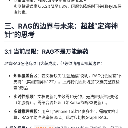
向量库隔离
：Pinecone专用集群保障SLA
实测将错误率从5.2%降至1.8%，因服务降级时可关闭HyDE保
底检索。
三、RAG的边界与未来：超越“定海神
针”的思考
3.1 当前局限：RAG不是万能解药
尽管RAG在电商项目大获成功，但必须清醒认知其边界：
知识覆盖盲区
：若文档缺失“卫星通信”说明，RAG仍会回答“不
支持”（实测错误率12%）。上周我们因此增加“文档完整性检
查”流程。
实时性瓶颈
：文档更新到生效需10分钟，无法应对秒级变化
（如股价）。需结合流处理（如Kafka监听S3更新）。
多跳推理短板
：用户问“iPhone 15比14贵多少”，需跨文档计
算，RAG平均准确率仅65%。此时应切换Graph RAG。