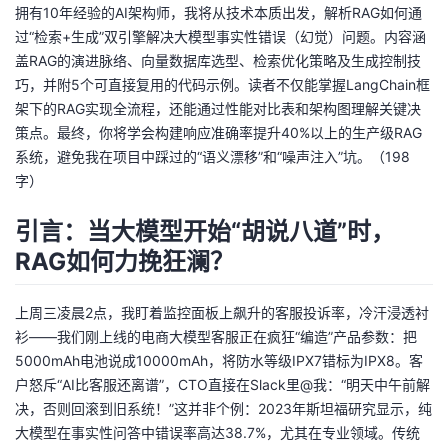
拥有10年经验的AI架构师，我将从技术本质出发，解析RAG如何通
我
注
的
开
过“检索+生成”双引擎解决大模型事实性错误（幻觉）问题。内容涵
盖RAG的演进脉络、向量数据库选型、检索优化策略及生成控制技
的
Programs
发
巧，并附5个可直接复用的代码示例。读者不仅能掌握LangChain框
架下的RAG实现全流程，还能通过性能对比表和架构图理解关键决
支
者
策点。最终，你将学会构建响应准确率提升40%以上的生产级RAG
系统，避免我在项目中踩过的“语义漂移”和“噪声注入”坑。（198
持
学
字）
我
堂
引言：当大模型开始“胡说八道”时，
RAG如何力挽狂澜？
的
我
我
上周三凌晨2点，我盯着监控面板上飙升的客服投诉率，冷汗浸透衬
技
的
的
我
衫——我们刚上线的电商大模型客服正在疯狂“编造”产品参数：把
5000mAh电池说成10000mAh，将防水等级IPX7错标为IPX8。客
术
云
课
的
我
户怒斥“AI比客服还离谱”，CTO直接在Slack里@我：“明天中午前解
决，否则回滚到旧系统！”这并非个例：2023年斯坦福研究显示，纯
支
声
程
认
的
我
大模型在事实性问答中错误率高达38.7%，尤其在专业领域。传统