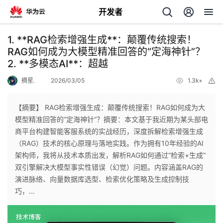
开发者
返
1. **RAG检索增强生成**：颠覆传统搜索！
回
RAG如何成为大模型精准回答的“定海神针”？
2. **多模态AI**：超越
摘星.
2026/03/05
1.3k+
举
报
【摘要】 RAG检索增强生成：颠覆传统搜索！RAG如何成为大
个
模型精准回答的“定海神针”？摘要：本文基于我近期为某头部电
商平台构建智能客服系统的实战经历，深度拆解检索增强生成
我
人
（RAG）技术的核心原理与落地实践。作为拥有10年经验的AI
架构师，我将从技术本质出发，解析RAG如何通过“检索+生成”
的
主
双引擎解决大模型事实性错误（幻觉）问题。内容涵盖RAG的
演进脉络、向量数据库选型、检索优化策略及生成控制技
开
巧，...
页
发