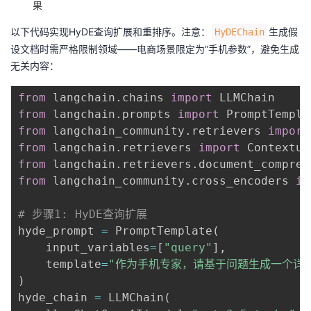
果
以下代码实现HyDE查询扩展和重排序。注意：
生成假
HyDEChain
设文档时需严格限制领域——电商场景限定为“手机参数”，避免生成
无关内容：
from
 langchain
.
chains 
import
from
 langchain
.
prompts 
import
from
 langchain_community
.
retrievers 
import
from
 langchain
.
retrievers 
import
from
 langchain
.
retrievers
.
document_compres
from
 langchain_community
.
cross_encoders 
im
# 步骤1: HyDE查询扩展
hyde_prompt 
=
 PromptTemplate
(
    input_variables
=
[
"query"
]
,
    template
=
"作为手机专家，请基于问题生成一个详细的
)
hyde_chain 
=
 LLMChain
(