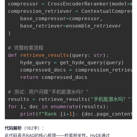
compressor 
=
 CrossEncoderReranker
(
model
=
mo
compression_retriever 
=
 ContextualCompress
    base_compressor
=
compressor
,
    base_retriever
=
)
# 完整检索流程
def
retrieve_results
(
query
:
str
)
:
    hyde_query 
=
 get_hyde_query
(
query
)
    compressed_docs 
=
 compression_retrieve
return
 compressed_docs

# 测试：用户问题"手机能潜水吗？"
results 
=
 retrieve_results
(
"手机能潜水吗？"
)
for
 i
,
 doc 
in
enumerate
(
results
)
:
print
(
f"Rank 
{
i
+
1
}
: 
{
doc
.
page_content
[
代码解析
（182字）：
此代码直击RAG的核心瓶颈——检索相关性。HyDE通过