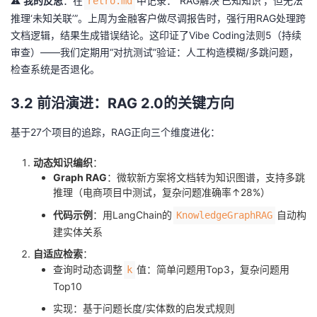
⚠️
我的反思
：在
中记录：“RAG解决‘已知知识’，但无法
retro.md
推理‘未知关联’”。上周为金融客户做尽调报告时，强行用RAG处理跨
文档逻辑，结果生成错误结论。这印证了Vibe Coding法则5（持续
审查）——我们定期用“对抗测试”验证：人工构造模糊/多跳问题，
检查系统是否退化。
3.2 前沿演进：RAG 2.0的关键方向
基于27个项目的追踪，RAG正向三个维度进化：
动态知识编织
：
Graph RAG
：微软新方案将文档转为知识图谱，支持多跳
推理（电商项目中测试，复杂问题准确率↑28%）
代码示例
：用LangChain的
自动构
KnowledgeGraphRAG
建实体关系
自适应检索
：
查询时动态调整
值：简单问题用Top3，复杂问题用
k
Top10
实现：基于问题长度/实体数的启发式规则