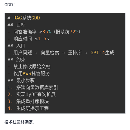
GDD：
# 
RAG
系统
GDD
-
 问答准确率 ≥
85
%
（旧系统
72
%
-
 响应时间 ≤
1.5
s

-
 用户问题 → 向量检索 → 重排序 → 
GPT
-
4
生成

-
-
 仅用
AWS
托管服务

1.
2.
3.
4.
技术栈最终选定：