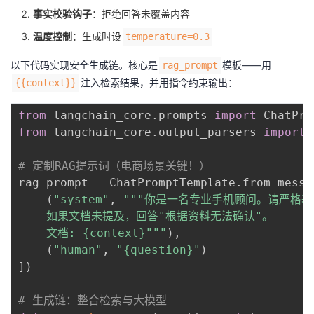
事实校验钩子
：拒绝回答未覆盖内容
温度控制
：生成时设
temperature=0.3
以下代码实现安全生成链。核心是
模板——用
rag_prompt
注入检索结果，并用指令约束输出：
{{context}}
from
 langchain_core
.
prompts 
import
from
 langchain_core
.
output_parsers 
import
 
# 定制RAG提示词（电商场景关键！）
rag_prompt 
=
 ChatPromptTemplate
.
from_messa
(
"system"
,
"""你是一名专业手机顾问。请严格基
    如果文档未提及，回答"根据资料无法确认"。

    文档: {context}"""
)
,
(
"human"
,
"{question}"
)
]
)
# 生成链：整合检索与大模型