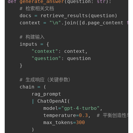
def
generate_answer
(
question
:
str
)
:
# 检索相关文档
    docs 
=
 retrieve_results
(
question
)
    context 
=
"\n"
.
join
(
[
d
.
page_content 
fo
# 构建输入
    inputs 
=
{
"context"
:
 context
,
"question"
:
 question

}
# 生成响应（关键参数）
    chain 
=
(
        rag_prompt 

|
 ChatOpenAI
(
            model
=
"gpt-4-turbo"
,
            temperature
=
0.3
,
# 平衡创造性与
            max_tokens
=
300
)