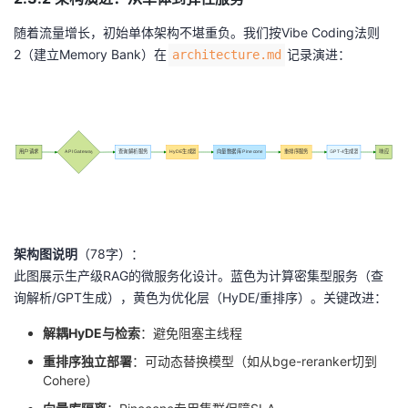
随着流量增长，初始单体架构不堪重负。我们按Vibe Coding法则
2（建立Memory Bank）在
记录演进：
architecture.md
用户请求
API Gateway
查询解析服务
HyDE生成器
向量数据库 Pinecone
重排序服务
GPT-4生成器
响应
架构图说明
（78字）：
此图展示生产级RAG的微服务化设计。蓝色为计算密集型服务（查
询解析/GPT生成），黄色为优化层（HyDE/重排序）。关键改进：
解耦HyDE与检索
：避免阻塞主线程
重排序独立部署
：可动态替换模型（如从bge-reranker切到
Cohere）