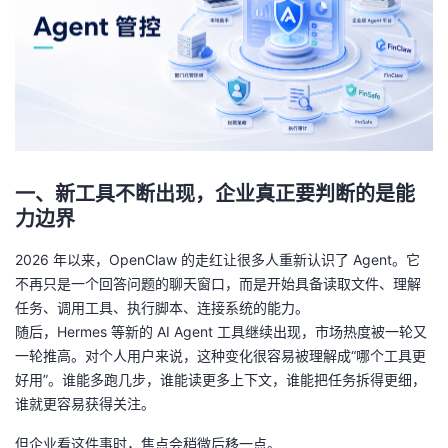
者
我
的
我
博
的
我
一、新工具不断出现，企业真正要判断的是能
力边界
客
论
的
我
2026 年以来，OpenClaw 的走红让很多人重新认识了 Agent。它
坛
圈
的
我
不再只是一个回答问题的聊天窗口，而是开始具备读取文件、理解
任务、调用工具、执行脚本、连接系统的能力。
子
直
的
我
随后，Hermes 等新的 AI Agent 工具继续出现，市场热度被一轮又
一轮推高。对个人用户来说，这种变化很容易被理解成“哪个工具更
我
播
活
的
好用”。谁能多跑几步，谁能读更多上下文，谁能把任务拆得更细，
谁就更容易获得关注。
我
动
关
的
但企业看这件事时，焦点会稍微后移一点。