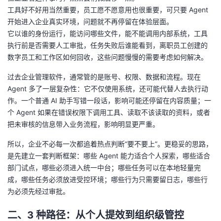
我
注
工具好不好用当然重要，员工愿不愿意用也很重要，可只要 Agent
的
开
开始进入企业真实环境，问题就不再停留在体验层面。
它以谁的身份运行，能访问哪些文件，能不能调用内部系统，工具
的
Programs
发
执行前是否需要人工审批，任务失败后谁能看到，离职员工创建的
数字员工和工作区如何回收，这些问题慢慢的需要考虑如何解决。
支
者
过去企业管理软件，通常管的是账号、权限、数据和流程。现在
持
学
Agent 多了一层复杂性：它不仅使用系统，还可能代替人去执行动
作。一个普通 AI 助手写错一段话，影响可能还停留在内容质量；一
我
堂
个 Agent 如果在错误权限下调用工具、读取不该读取的资料，或者
把未审核的信息带入业务流程，影响明显更严重。
的
我
我
所以，企业不必每一次都追着热点判断“要不要上”。更稳妥的思路，
技
的
的
我
是先建立一套判断框架：哪些 Agent 能力适合个人探索，哪些适合
部门试点，哪些必须进入统一中台；哪些任务可以在本地轻量完
术
云
课
的
我
成，哪些任务必须放进受控环境；哪些行为只需要留日志，哪些行
为必须先经过审批。
支
声
程
认
的
我
二、3 种路径：从个人提效到组织级管控