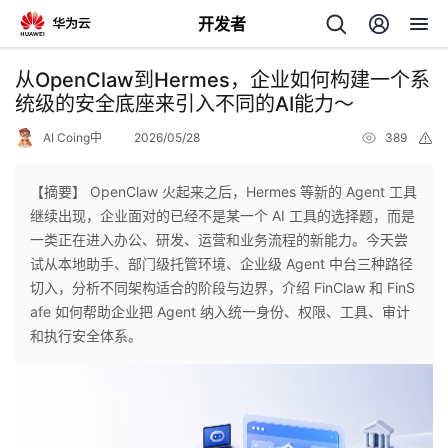
开发者
返
从OpenClaw到Hermes，企业如何构建一个系
回
统级的安全底座来引入不同的AI能力～
AI Coing中
2026/05/28
389
举
报
【摘要】 OpenClaw 火起来之后，Hermes 等新的 Agent 工具
继续出现，企业面对的已经不是某一个 AI 工具的选择题，而是
个
一类正在进入办公、研发、运营和业务流程的新能力。今天尝
试从本地助手、部门级托管环境、企业级 Agent 中台三种路径
我
人
切入，分析不同架构适合的阶段与边界，介绍 FinClaw 和 FinS
afe 如何帮助企业把 Agent 纳入统一身份、权限、工具、审计
的
主
和执行安全体系。
开
页
发