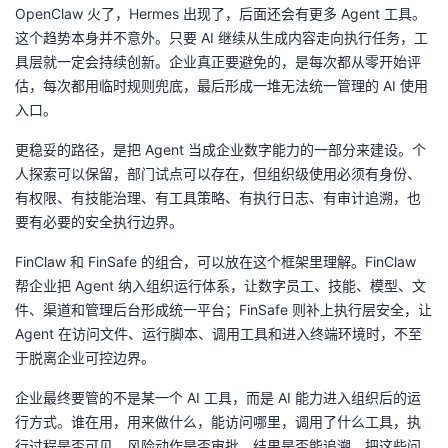
OpenClaw 火了，Hermes 出现了，后面还会有更多 Agent 工具。
这个趋势本身并不意外。只要 AI 继续从生成内容走向执行任务，工
具层就一定会持续创新。企业真正要避免的，是每次都从零开始评
估，每次都用临时规则兜底，最后形成一堆无法统一管理的 AI 使用
入口。
更稳妥的路径，是把 Agent 当成企业数字能力的一部分来建设。个
人探索可以保留，部门试点可以存在，但组织级使用必须有身份、
有权限、有技能治理、有工具策略、有执行日志、有审计追溯，也
要有必要的安全执行边界。
FinClaw 和 FinSafe 的组合，可以放在这个框架里理解。FinClaw
帮企业把 Agent 纳入组织运行体系，让数字员工、技能、模型、文
件、渠道和管理后台形成统一平台；FinSafe 则补上执行层安全，让
Agent 在访问文件、运行脚本、调用工具和进入终端环境时，不至
于脱离企业可控边界。
企业最终要管的不是某一个 AI 工具，而是 AI 能力进入组织后的运
行方式。谁在用，用来做什么，能访问哪里，调用了什么工具，执
行过程是否可见，风险动作是否审批，结果是否能追溯。把这些问