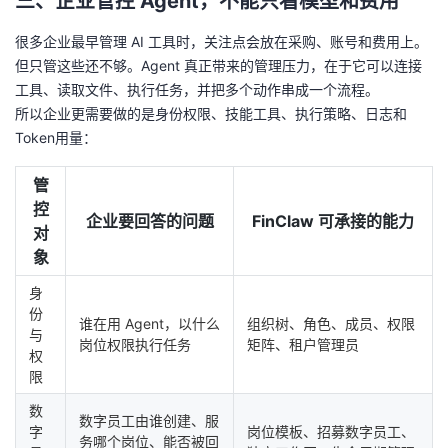
三、企业管控 Agent，不能只看模型和费用
很多企业最早管理 AI 工具时，关注点会放在采购、账号和费用上。
但只管这些还不够。Agent 真正带来的管理压力，在于它可以连接
工具、读取文件、执行任务，并把多个动作串成一个流程。
所以企业更需要做的是身份权限、技能工具、执行策略、日志和
Token用量：
管
控
企业要回答的问题
FinClaw 可承接的能力
对
象
身
份
谁在用 Agent，以什么
组织树、角色、成员、权限
与
岗位权限执行任务
矩阵、租户管理员
权
限
数
数字员工由谁创建、服
字
岗位模板、招募数字员工、
务哪个岗位、能否被回