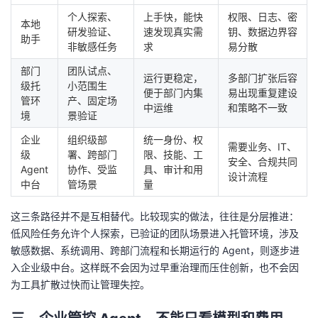
个人探索、
上手快，能快
权限、日志、密
本地
研发验证、
速发现真实需
钥、数据边界容
助手
非敏感任务
求
易分散
部门
团队试点、
运行更稳定，
多部门扩张后容
级托
小范围生
便于部门内集
易出现重复建设
管环
产、固定场
中运维
和策略不一致
境
景验证
企业
组织级部
统一身份、权
需要业务、IT、
级
署、跨部门
限、技能、工
安全、合规共同
Agent
协作、受监
具、审计和用
设计流程
中台
管场景
量
这三条路径并不是互相替代。比较现实的做法，往往是分层推进：
低风险任务允许个人探索，已验证的团队场景进入托管环境，涉及
敏感数据、系统调用、跨部门流程和长期运行的 Agent，则逐步进
入企业级中台。这样既不会因为过早重治理而压住创新，也不会因
为工具扩散过快而让管理失控。