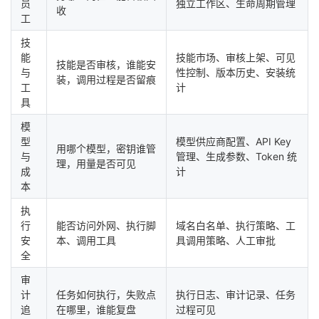
员
独立工作区、生命周期管理
收
工
技
能
技能市场、审核上架、可见
技能是否审核，谁能安
与
性控制、版本历史、安装统
装，调用过程是否留痕
工
计
具
模
型
模型供应商配置、API Key
用哪个模型，密钥谁管
与
管理、生成参数、Token 统
理，用量是否可见
成
计
本
执
行
能否访问外网、执行脚
域名白名单、执行策略、工
安
本、调用工具
具调用策略、人工审批
全
审
计
任务如何执行，失败点
执行日志、审计记录、任务
追
在哪里，谁能复盘
过程可见