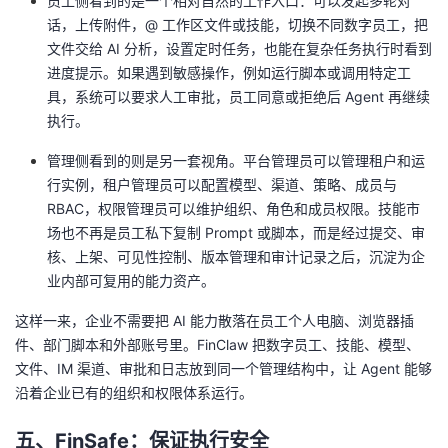
员工侧看到的是一个相对自然的工作入口：可以发起多轮对
话，上传附件，@ 工作区文件或技能，切换不同数字员工，把
文件交给 AI 分析，设置定时任务，也能在复杂任务执行时看到
进度提示。如果遇到敏感操作，例如运行脚本或调用特定工
具，系统可以要求人工审批，员工同意或拒绝后 Agent 再继续
执行。
管理侧看到的则是另一套视角。平台管理员可以管理租户和运
行实例，租户管理员可以配置模型、渠道、策略、成员与
RBAC，权限管理员可以维护组织、角色和成员权限。技能市
场也不再是员工私下复制 Prompt 或脚本，而是经过提交、审
核、上架、可见性控制、版本管理和审计记录之后，沉淀为企
业内部可复用的能力资产。
这样一来，企业不需要把 AI 能力散落在员工个人电脑、浏览器插
件、部门脚本和外部账号里。FinClaw 把数字员工、技能、模型、
文件、IM 渠道、审批和日志放到同一个管理结构中，让 Agent 能够
沿着企业已有的组织和权限体系运行。
五、FinSafe：保证执行安全