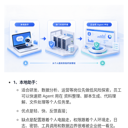
持
建
证
实
的
议
验
收
藏
1、本地助手：
适合研发、数据分析、运营等岗位先做低风险探索，员工
可以快速把 Agent 用在 资料整理、脚本生成、代码理
解、文件处理等个人任务里。
优点是轻、快、反馈直接；
缺点是配置跟着个人电脑走，权限跟着个人环境走，日
志、密钥、工具调用和数据边界很难被企业统一看见。