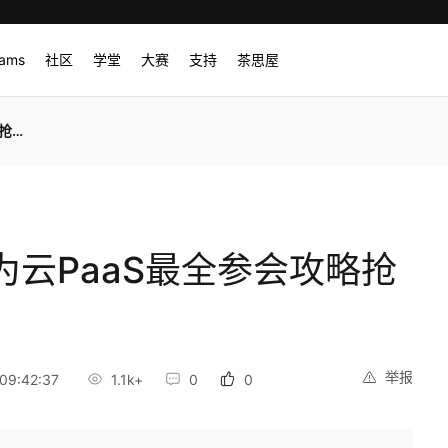
rams
社区
学堂
大赛
支持
茶思屋
先看
华为云PaaS最全参会攻略抢
举报
09:42:37
1.1k+
0
0