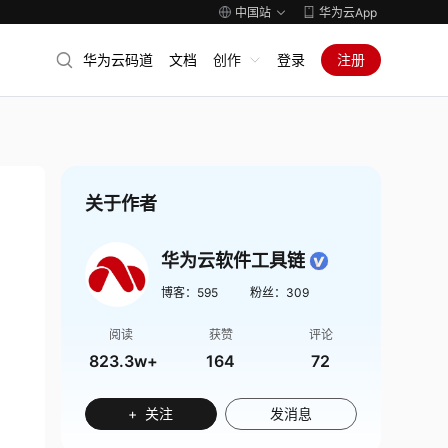
中国站
华为云App
华为云码道
文档
创作
登录
注册
关于作者
华为云软件工具链
博客：
595
粉丝：
309
阅读
获赞
评论
823.3w+
164
72
+ 关注
发消息