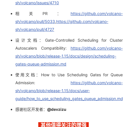
sh/volcano/issues/4710
相关PR：
https://github.com/volcano-
sh/volcano/pull/5033
,
https://github.com/volcano-
sh/volcano/pull/4727
设计文档：Gate-Controlled Scheduling for Cluster
Autoscalers Compatibility:
https://github.com/volcano-
sh/volcano/blob/release-1.15/docs/design/scheduling-
gates-queue-admission.md
使用文档：How to Use Scheduling Gates for Queue
Admission:
https://github.com/volcano-
sh/volcano/blob/release-1.15/docs/user-
guide/how_to_use_scheduling_gates_queue_admission.md
感谢社区开发者：
@devzizu
其他值得关注的增强