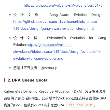
https://github.com/volcano-sh/volcano/pull/5170
设计文档：Gang-Aware Eviction Design:
https://github.com/volcano-sh/volcano/blob/release-
1.15/docs/design/gang-aware-eviction-design.md
设计文档：EvictableFn Evolution for Gang
Eviction:
https://github.com/volcano-
sh/volcano/blob/release-1.15/docs/design/evictablefn-
evolution-for-gang-eviction.md
感谢社区开发者：@vzhou-p
▍
2. DRA Queue Quota
Kubernetes Dynamic Resource Allocation（DRA）为设备资源申
请提供了更灵活的模型。此前版本的Volcano已经支持调度使用DRA
资源的Pod，但队列quota尚未覆盖DRA
。
ResourceClaim