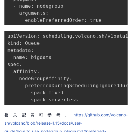
  - name: nodegroup

    arguments:

apiVersion: scheduling.volcano.sh/v1beta1

kind: Queue

metadata:

  name: bigdata

spec:

  affinity:

    nodeGroupAffinity:

      preferredDuringSchedulingIgnoredDurin
      - spark-fixed

      - spark-serverless
相关配置可参考：
https://github.com/volcano-
sh/volcano/blob/release-1.15/docs/user-
guide/how_to_use_nodegroup_plugin.md#preferred-