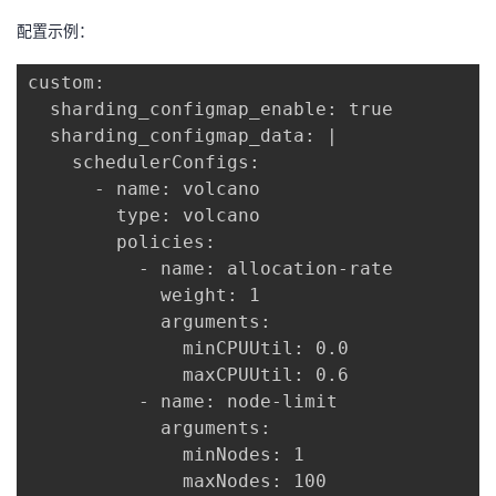
配置示例：
custom:

  sharding_configmap_enable: true

  sharding_configmap_data: |

    schedulerConfigs:

      - name: volcano

        type: volcano

        policies:

          - name: allocation-rate

            weight: 1

            arguments:

              minCPUUtil: 0.0

              maxCPUUtil: 0.6

          - name: node-limit

            arguments:

              minNodes: 1

              maxNodes: 100
