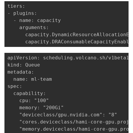
tiers:

- plugins:

  - name: capacity

    arguments:

      capacity.DynamicResourceAllocationEna
apiVersion: scheduling.volcano.sh/v1beta1

kind: Queue

metadata:

  name: ml-team

spec:

  capability:

    cpu: "100"

    memory: "200Gi"

    "deviceclass/gpu.nvidia.com": "8"

    "cores.deviceclass/hami-core-gpu.projec
    "memory.deviceclass/hami-core-gpu.proj