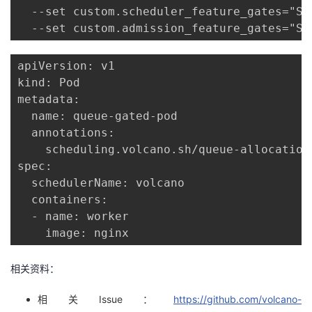
  --set custom.scheduler_feature_gates="Sc
apiVersion: v1

kind: Pod

metadata:

  name: queue-gated-pod

  annotations:

    scheduling.volcano.sh/queue-allocation-
spec:

  schedulerName: volcano

  containers:

  - name: worker

    image: nginx
相关资料：
相关Issue：
https://github.com/volcano-