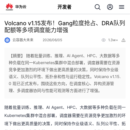
开发者
返
Volcano v1.15发布！Gang粒度抢占、DRA队列
回
配额等多项调度能力增强
云容器大未来
2026/06/05
1.3w+
举
报
【摘要】 随着批量训练、推理、AI Agent、HPC、大数据等多
种负载在同一Kubernetes集群中混合部署，调度器需要在资源
个
竞争更加激烈的环境下做出更高质量的决策，同时保持作业级
语义、队列公平性、拓扑亲和性与运行稳定性。Volcano v1.15.
我
人
0 现已正式发布，围绕这些方向，在调度核心、异构资源管
理、多调度器协同与性能可观测等方面进行了增强。
的
主
随着批量训练、推理、AI Agent、HPC、大数据等多种负载在同一
开
页
Kubernetes集群中混合部署，调度器需要在资源竞争更加激烈的环
境下做出更高质量的决策，同时保持作业级语义、队列公平性、拓
发