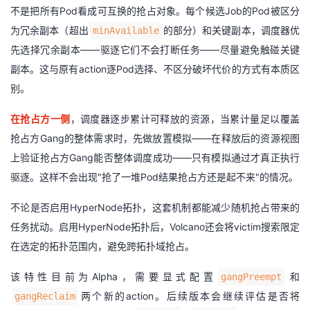
不是把所有Pod看成可互换的抢占对象。每个候选Job的Pod被区分
为冗余副本（超出
的部分）和关键副本，调度器优
minAvailable
先选择冗余副本——驱逐它们不会打断任务——尽量避免触碰关键
副本。这与原有action逐Pod选择、不区分破坏代价的方式有本质区
别。
在抢占方一侧
，调度器逐步累计可释放的资源，当累计量足以覆盖
抢占方Gang的整体需求时，先做放置模拟——在释放后的资源视图
上验证抢占方Gang能否整体调度成功——只有模拟通过才真正执行
驱逐。这样不会出现"抢了一堆Pod结果抢占方还是起不来"的情况。
不论是否启用HyperNode拓扑，这套机制都能减少随机抢占带来的
任务扰动。启用HyperNode拓扑后，Volcano还会将victim搜索限定
在选定的拓扑范围内，避免跨拓扑域抢占。
该特性目前为Alpha，需要显式配置
和
gangPreempt
两个新的action。后续版本会继续评估是否将
gangReclaim