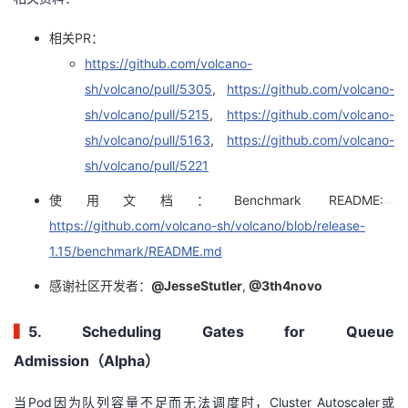
相关PR：
https://github.com/volcano-
sh/volcano/pull/5305
,
https://github.com/volcano-
sh/volcano/pull/5215
,
https://github.com/volcano-
sh/volcano/pull/5163
,
https://github.com/volcano-
sh/volcano/pull/5221
使用文档：Benchmark README:
https://github.com/volcano-sh/volcano/blob/release-
1.15/benchmark/README.md
感谢社区开发者：
@JesseStutler
,
@3th4novo
▍
5. Scheduling Gates for Queue
Admission（Alpha）
当Pod因为队列容量不足而无法调度时，Cluster Autoscaler或