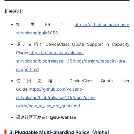
相关资料：
相关PR：
https://github.com/volcano-
sh/volcano/pull/5058
设计文档：DeviceClass Quota Support in Capacity
Plugin:
https://github.com/volcano-
sh/volcano/blob/release-1.15/docs/design/capacity-dra-
support.md
使用文档：DeviceClass Quota User
Guide:
https://github.com/volcano-
sh/volcano/blob/release-1.15/docs/user-
guide/how_to_use_dra_quota.md
感谢社区开发者：
@xu-wentao
▍
3. Pluggable Multi-Sharding Policy（Alpha）