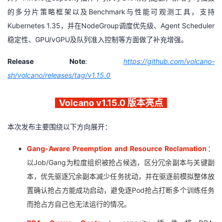
我
注
的
开
的多分片策略框架以及Benchmark与性能可观测工具，支持
Kubernetes 1.35，并在NodeGroup调度优先级、Agent Scheduler
的
Programs
发
稳定性、GPU/vGPU及队列准入控制等方面做了补充增强。
支
者
Release Note
:
https://github.com/volcano-
sh/volcano/releases/tag/v1.15.0
持
学
Volcano v1.15.0 版本亮点
我
堂
本次发布主要围绕以下方向展开：
的
我
我
Gang-Aware Preemption and Resource Reclamation
：
技
的
的
我
以Job/Gang为粒度组织被抢占候选，区分冗余副本与关键副
本，优先驱逐冗余副本减少任务扰动，并在驱逐前模拟整体放
术
云
课
的
我
置确认抢占方能成功启动，避免逐Pod抢占打断多个训练任务
支
声
而抢占方自己也无法运行的情况。
程
认
的
我