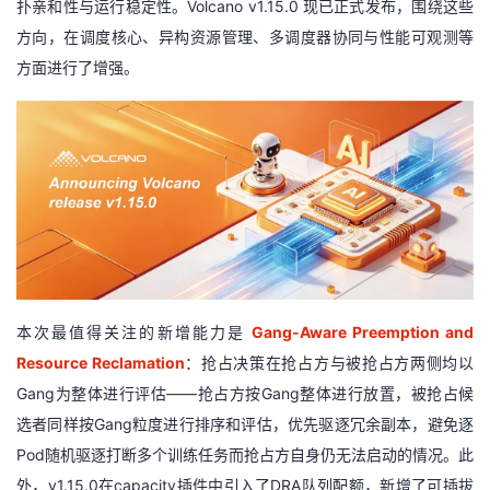
扑亲和性与运行稳定性。Volcano v1.15.0 现已正式发布，围绕这些
方向，在调度核心、异构资源管理、多调度器协同与性能可观测等
者
方面进行了增强。
我
的
我
博
的
我
客
论
的
我
坛
圈
的
我
本次最值得关注的新增能力是
Gang-Aware Preemption and
子
直
的
我
Resource Reclamation
：抢占决策在抢占方与被抢占方两侧均以
Gang为整体进行评估——抢占方按Gang整体进行放置，被抢占候
我
播
活
的
选者同样按Gang粒度进行排序和评估，优先驱逐冗余副本，避免逐
Pod随机驱逐打断多个训练任务而抢占方自身仍无法启动的情况。此
我
动
关
的
外，v1.15.0在capacity插件中引入了DRA队列配额，新增了可插拔