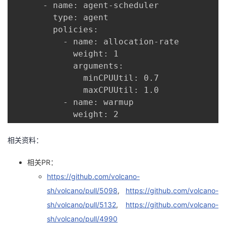
      - name: agent-scheduler

        type: agent

        policies:

          - name: allocation-rate

            weight: 1

            arguments:

              minCPUUtil: 0.7

              maxCPUUtil: 1.0

          - name: warmup

            weight: 2
相关资料：
相关PR：
https://github.com/volcano-
sh/volcano/pull/5098
,
https://github.com/volcano-
sh/volcano/pull/5132
,
https://github.com/volcano-
sh/volcano/pull/4990