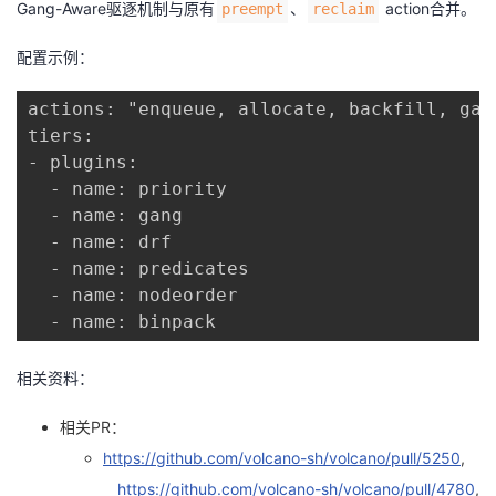
Gang-Aware驱逐机制与原有
、
action合并。
preempt
reclaim
配置示例：
actions: "enqueue, allocate, backfill, gan
tiers:

- plugins:

  - name: priority

  - name: gang

  - name: drf

  - name: predicates

  - name: nodeorder

  - name: binpack
相关资料：
相关PR：
https://github.com/volcano-sh/volcano/pull/5250
,
https://github.com/volcano-sh/volcano/pull/4780
,