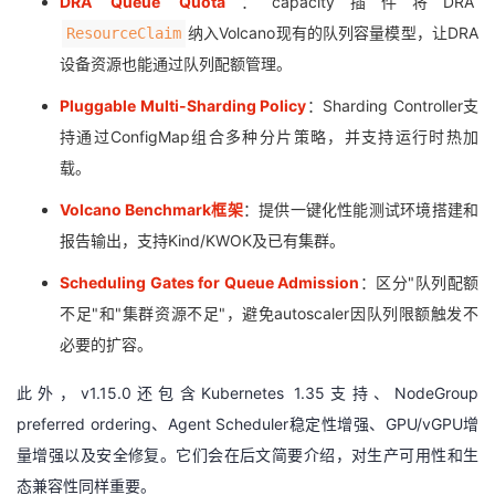
DRA Queue Quota
：capacity插件将DRA
持
建
证
实
的
纳入Volcano现有的队列容量模型，让DRA
ResourceClaim
议
设备资源也能通过队列配额管理。
验
收
Pluggable Multi-Sharding Policy
：Sharding Controller支
藏
持通过ConfigMap组合多种分片策略，并支持运行时热加
载。
Volcano Benchmark框架
：提供一键化性能测试环境搭建和
报告输出，支持Kind/KWOK及已有集群。
Scheduling Gates for Queue Admission
：区分"队列配额
不足"和"集群资源不足"，避免autoscaler因队列限额触发不
必要的扩容。
此外，v1.15.0还包含Kubernetes 1.35支持、NodeGroup
preferred ordering、Agent Scheduler稳定性增强、GPU/vGPU增
量增强以及安全修复。它们会在后文简要介绍，对生产可用性和生
态兼容性同样重要。