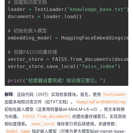
# 加载知识库文档
loader 
=
 TextLoader
(
"knowledge_base.txt"
)
documents 
=
 loader
.
load
(
)
# 初始化嵌入模型
embedding_model 
=
 HuggingFaceEmbeddings
(
mo
# 创建FAISS向量存储
vector_store 
=
 FAISS
.
from_documents
(
docume
vector_store
.
save_local
(
"faiss_index"
)
print
(
"检索器设置完成！知识库已索引。"
)
解释
：这段代码（25行）实现检索模块。首先，使用
TextLoader
加载本地知识库文件（如TXT文档）。
HuggingFaceEmbeddings
初始化嵌入模型（这里用轻量级all-MiniLM-L6-v2），将文本转换
为向量。
创建向量存储索引，实现高效
FAISS.from_documents
相似度搜索。
保存索引供后续使用。关键参数：
save_local
指定嵌入模型（可换为更大模型如all-mpnet-base-
model_name