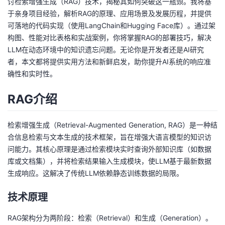
讨检索增强生成（RAG）技术，揭秘其如何突破这一瓶颈。我将基
我
注
的
开
于亲身项目经验，解析RAG的原理、应用场景及发展历程，并提供
可落地的代码实现（使用LangChain和Hugging Face库）。通过架
的
Programs
发
构图、性能对比表格和实战案例，你将掌握RAG的部署技巧，解决
LLM在动态环境中的知识遗忘问题。无论你是开发者还是AI研究
支
者
者，本文都将提供实用方法和新鲜启发，助你提升AI系统的响应准
确性和实时性。
持
学
RAG介绍
我
堂
检索增强生成（Retrieval-Augmented Generation, RAG）是一种结
的
我
我
合信息检索与文本生成的技术框架，旨在增强大语言模型的知识访
问能力。其核心原理是通过检索模块实时查询外部知识库（如数据
技
的
的
我
库或文档集），并将检索结果输入生成模块，使LLM基于最新数据
生成响应。这解决了传统LLM依赖静态训练数据的局限。
术
云
课
的
我
技术原理
支
声
程
认
的
我
RAG架构分为两阶段：检索（Retrieval）和生成（Generation）。