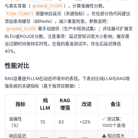
与真实答案（
），计算准确性分数。
ground_truth
测量响应延迟（关键指标）。优化部分伪代码建议
time.time()
添加查询缓存（如Redis），减少重复检索。参数说明：
需手动提供（生产中用测试集）；评估器可扩展至
ground_truth
BLEU或ROUGE分数。注意事项：延迟受知识库大小影响；缓存需
设过期时间保持实时性。在我的基准测试中，优化后延迟降低
40%。
性能对比
RAG显著提升LLM在动态环境中的表现。下表对比纯LLM与RAG增
强系统的关键指标（基于我项目数据）：
纯
RAG
指标
改进
备注
LLM
增强
准确性
✅ 测试集：
70
92
+22%
（%）
1000个查询
响应延迟
⚠️ 知识库大