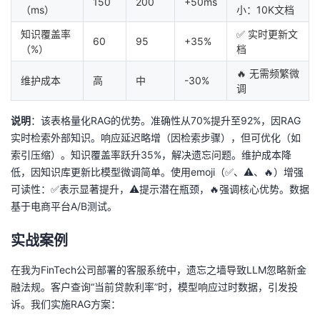
150
200
+50ms
（ms）
小：10K文档
知识覆盖率
✅ 实时更新文
60
95
+35%
（%）
档
🔥 无需频繁微
维护成本
高
中
-30%
调
说明
：该表格量化RAG的优势。准确性从70%提升至92%，因RAG
实时检索外部知识。响应延迟略增（因检索步骤），但可优化（如
索引压缩）。知识覆盖率跃升35%，解决遗忘问题。维护成本降
低，因知识库更新比模型微调简单。使用emoji（✅、⚠️、🔥）增强
可读性：✅表示显著提升，⚠️提示潜在瓶颈，🔥强调核心优势。数据
基于电商平台A/B测试。
实战案例
在我为FinTech公司部署的客服系统中，遗忘之墙导致LLM忽略新金
融法规。客户查询“当前贷款利率”时，模型响应过时数据，引发投
诉。我们实施RAG方案：