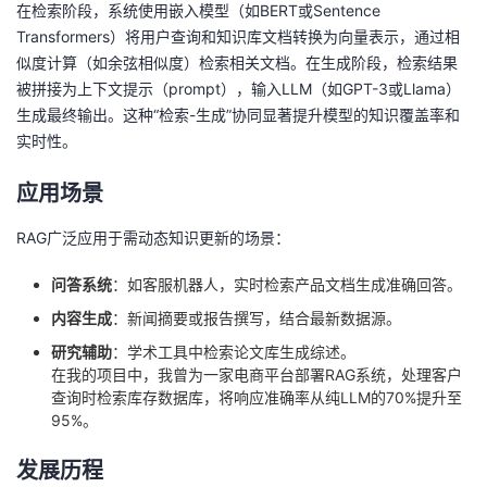
持
建
在检索阶段，系统使用嵌入模型（如BERT或Sentence
证
实
的
Transformers）将用户查询和知识库文档转换为向量表示，通过相
议
似度计算（如余弦相似度）检索相关文档。在生成阶段，检索结果
验
收
被拼接为上下文提示（prompt），输入LLM（如GPT-3或Llama）
生成最终输出。这种“检索-生成”协同显著提升模型的知识覆盖率和
藏
实时性。
应用场景
RAG广泛应用于需动态知识更新的场景：
问答系统
：如客服机器人，实时检索产品文档生成准确回答。
内容生成
：新闻摘要或报告撰写，结合最新数据源。
研究辅助
：学术工具中检索论文库生成综述。
在我的项目中，我曾为一家电商平台部署RAG系统，处理客户
查询时检索库存数据库，将响应准确率从纯LLM的70%提升至
95%。
发展历程