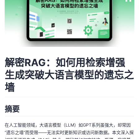
者
我
的
我
博
的
我
解密RAG：如何用检索增强
客
论
的
我
生成突破大语言模型的遗忘之
墙
坛
圈
的
我
子
直
的
我
摘要
我
播
活
的
在人工智能领域，大语言模型（LLM）如GPT系列虽强大，却常因
我
动
关
的
“遗忘之墙”而受限——无法实时更新知识或访问新数据。本文深入探