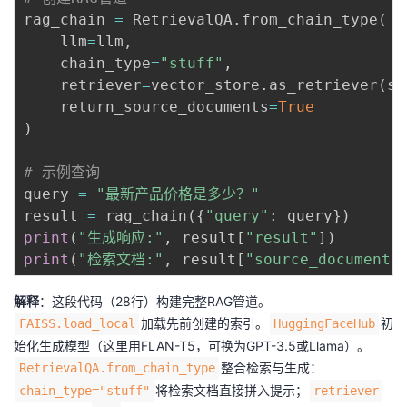
rag_chain 
=
 RetrievalQA
.
from_chain_type
(
    llm
=
llm
,
    chain_type
=
"stuff"
,
    retriever
=
vector_store
.
as_retriever
(
se
    return_source_documents
=
True
)
# 示例查询
query 
=
"最新产品价格是多少？"
result 
=
 rag_chain
(
{
"query"
:
 query
}
)
print
(
"生成响应:"
,
 result
[
"result"
]
)
print
(
"检索文档:"
,
 result
[
"source_documents
解释
：这段代码（28行）构建完整RAG管道。
加载先前创建的索引。
初
FAISS.load_local
HuggingFaceHub
始化生成模型（这里用FLAN-T5，可换为GPT-3.5或Llama）。
整合检索与生成：
RetrievalQA.from_chain_type
将检索文档直接拼入提示；
chain_type="stuff"
retriever