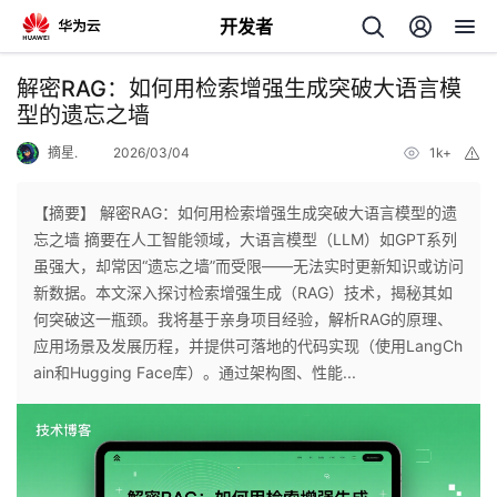
开发者
返
解密RAG：如何用检索增强生成突破大语言模
回
型的遗忘之墙
摘星.
2026/03/04
1k+
举
报
【摘要】 解密RAG：如何用检索增强生成突破大语言模型的遗
忘之墙 摘要在人工智能领域，大语言模型（LLM）如GPT系列
个
虽强大，却常因“遗忘之墙”而受限——无法实时更新知识或访问
新数据。本文深入探讨检索增强生成（RAG）技术，揭秘其如
我
人
何突破这一瓶颈。我将基于亲身项目经验，解析RAG的原理、
应用场景及发展历程，并提供可落地的代码实现（使用LangCh
的
主
ain和Hugging Face库）。通过架构图、性能...
开
页
发