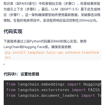
知识库（如FAISS索引）中检索相似文档（步骤C），检索结果拼接
为提示上下文（步骤E）。最后，LLM（如GPT-3.5）基于此生成响
应（步骤F）。这一架构确保模型始终使用最新数据，突破静态训练
限制。在我的电商项目中，该流程将响应延迟控制在200ms以内。
代码实现
下面我将通过三段Python代码展示RAG的核心实现，使用
LangChain和Hugging Face库。确保安装依赖：
pip install langchain faiss-cpu sentence-transform
ers
。
代码块1：设置检索器
from
 langchain
.
embeddings 
import
from
 langchain
.
vectorstores 
import
from
 langchain
.
document_loaders 
import
 Tex