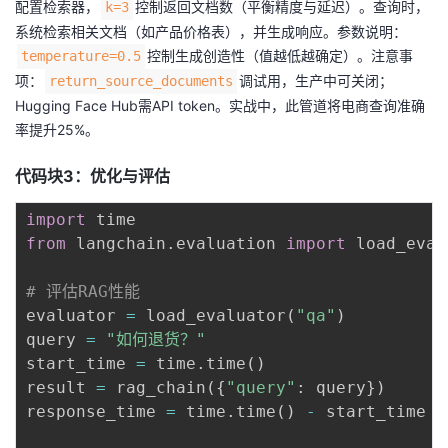
配置检索器，
控制返回文档数（平衡精度与延迟）。查询时，
k=3
系统检索相关文档（如产品价格表），并生成响应。参数说明：
控制生成创造性（值越低越确定）。注意事
temperature=0.5
项：
调试用，生产中可关闭；
return_source_documents
Hugging Face Hub需API token。实战中，此管道将电商查询准确
率提升25%。
代码块3：优化与评估
import
from
 langchain
.
evaluation 
import
 load_eval
# 评估RAG性能
evaluator 
=
 load_evaluator
(
"qa"
)
query 
=
"如何退货？"
start_time 
=
 time
.
time
(
)
result 
=
 rag_chain
(
{
"query"
:
 query
}
)
response_time 
=
 time
.
time
(
)
-
 start_time
