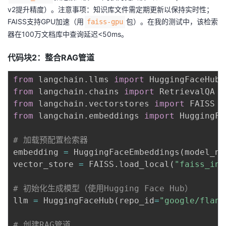
v2提升精度）。注意事项：知识库文件需定期更新以保持实时性；
FAISS支持GPU加速（用
包）。在我的测试中，该检索
faiss-gpu
器在100万文档库中查询延迟<50ms。
代码块2：整合RAG管道
from
 langchain
.
llms 
import
from
 langchain
.
chains 
import
from
 langchain
.
vectorstores 
import
from
 langchain
.
embeddings 
import
 HuggingFa
# 加载预配置检索器
embedding 
=
 HuggingFaceEmbeddings
(
model_na
vector_store 
=
 FAISS
.
load_local
(
"faiss_ind
# 初始化生成模型（使用Hugging Face Hub）
llm 
=
 HuggingFaceHub
(
repo_id
=
"google/flan-
# 创建RAG管道