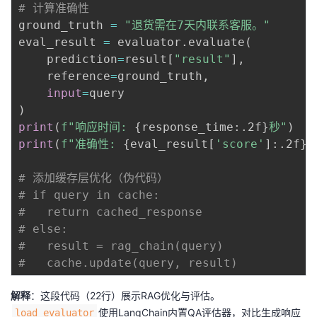
# 计算准确性
ground_truth 
=
"退货需在7天内联系客服。"
eval_result 
=
 evaluator
.
evaluate
(
    prediction
=
result
[
"result"
]
,
    reference
=
ground_truth
,
input
=
)
print
(
f"响应时间: 
{
response_time
:
.2f
}
秒"
)
print
(
f"准确性: 
{
eval_result
[
'score'
]
:
.2f
}
"
# 添加缓存层优化（伪代码）
# if query in cache:
#   return cached_response
# else:
#   result = rag_chain(query)
#   cache.update(query, result)
解释
：这段代码（22行）展示RAG优化与评估。
使用LangChain内置QA评估器，对比生成响应
load_evaluator