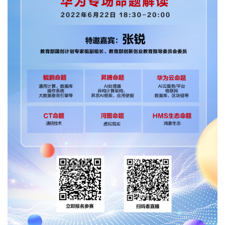
我
注
的
开
的
Programs
发
支
者
持
学
我
堂
的
我
我
技
的
的
我
术
云
课
的
我
支
声
程
认
的
我