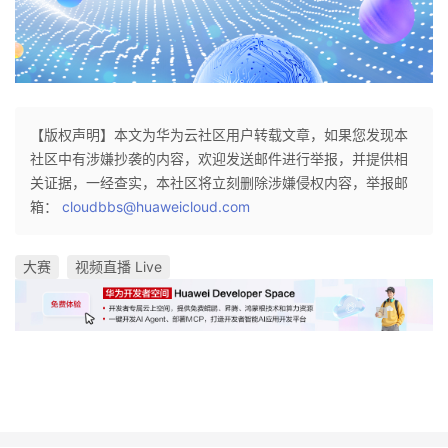
持
建
证
实
的
议
验
收
藏
【版权声明】本文为华为云社区用户转载文章，如果您发现本
社区中有涉嫌抄袭的内容，欢迎发送邮件进行举报，并提供相
关证据，一经查实，本社区将立刻删除涉嫌侵权内容，举报邮
箱：
cloudbbs@huaweicloud.com
大赛
视频直播 Live