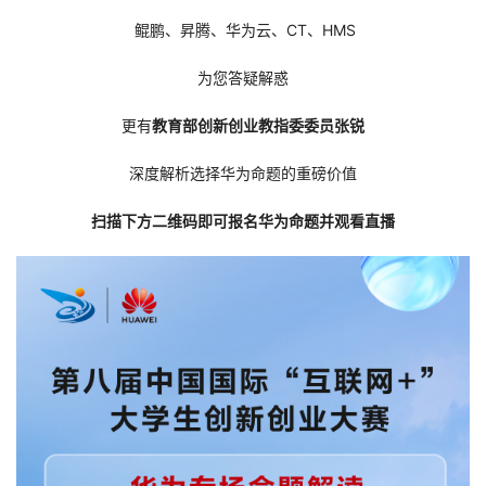
鲲鹏、昇腾、华为云、CT、HMS
者
为您答疑解惑
我
更有
教育部创新创业教指委委员张锐
的
我
深度解析选择华为命题的重磅价值
博
的
我
扫描下方二维码即可报名华为命题并观看直播
客
论
的
我
坛
圈
的
我
子
直
的
我
我
播
活
的
我
动
关
的