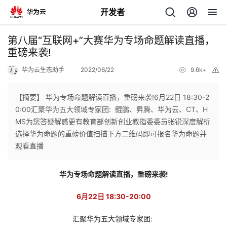
开发者
返
第八届“互联网+”大赛华为专场命题解读直播，
回
重磅来袭!
华为云生态助手
2022/06/22
9.6k+
举
报
【摘要】 华为专场命题解读直播，重磅来袭!6月22日 18:30-2
0:00汇聚华为五大领域专家团: 鲲鹏、昇腾、华为云、CT、H
个
MS为您答疑解惑更有教育部创新创业教指委委员张锐深度解析
选择华为命题的重磅价值扫描下方二维码即可报名华为命题并
我
人
观看直播
的
主
华为专场命题解读直播，重磅来袭!
开
页
6月22日 18:30-20:00
汇聚华为五大领域专家团:
发