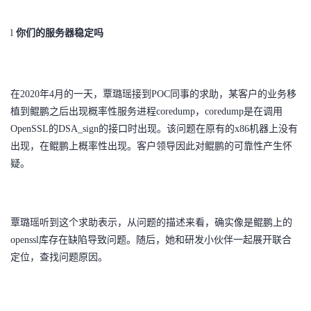
我
注
的
开
l
你们的服务器稳定吗
的
Programs
发
支
者
在2020年4月的一天，覃璐瑶接到POC同事的求助，某客户的业务移
植到鲲鹏之后出现概率性服务进程coredump，coredump是在调用
持
学
OpenSSL的DSA_sign的接口时出现。该问题在原有的x86机器上没有
出现，在鲲鹏上概率性出现。客户领导因此对鲲鹏的可靠性产生怀
我
堂
疑。
的
我
我
技
的
的
我
覃璐瑶听到这个求助表示，从问题的描述来看，确实像是鲲鹏上的
openssl库存在缺陷导致问题。随后，她和研发小伙伴一起展开联合
术
云
课
的
我
定位，查找问题原因。
支
声
程
认
的
我