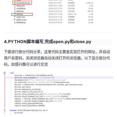
持
建
证
实
的
议
验
收
藏
4.PYTHON脚本编写,完成
open.py和close.py
下面进行部分代码分享，这里代码主要是实现打开的网址，并自动
用户名密码，关闭浏览器自动关闭打开的浏览器。以下显示部分代
码，如感兴趣可以进行交流