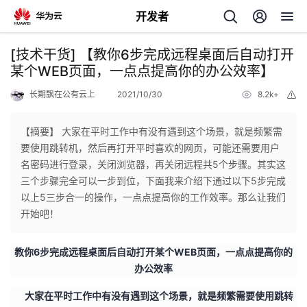
开发者
返
[技术干货] 【教你6步完成远程桌面后自动打开
回
某个WEB页面，一点点提高你的办公效率】
长期飘在公有云上
2021/10/30
8.2k+
举
报
【摘要】 大家在平时工作中有没有遇到这个场景，就是频繁需
要使用跳转机，然后再打开平时喜欢的网页，可能还需要用户
个
名密码进行登录，关闭浏览器，再关闭远程共5个步骤。其实这
三个步骤完全可以一步到位，下面我来介绍下通过以下5步完成
我
人
以上5三步合一的操作，一点点提高你的工作效率。那么让我们
开始吧！
的
主
教你6步完成远程桌面后自动打开某个WEB页面，一点点提高你的
开
页
办公效率
大家在平时工作中有没有遇到这个场景，就是频繁需要使用跳转
发