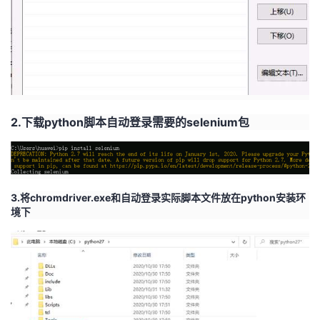
我
注
的
开
的
Programs
发
支
者
持
学
2.
下载
python
脚本自动登录需要的
selenium
包
我
堂
的
我
我
3.
将
chromdriver.exe
和自动登录实际脚本文件放在
python
安装环
境下
技
的
的
我
术
云
课
的
我
支
声
程
认
的
我