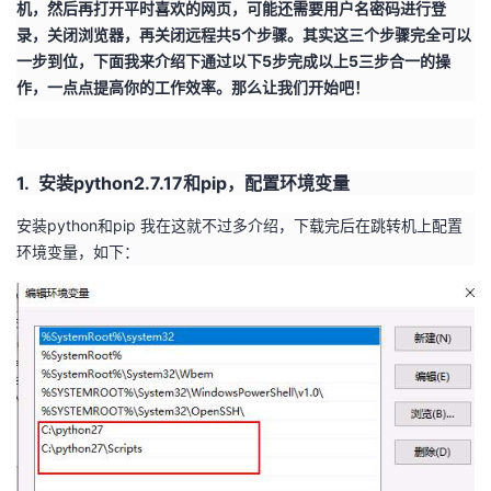
机，然后再打开平时喜欢的网页，可能还需要用户名密码进行登
录，关闭浏览器，再关闭远程共5个步骤。其实这三个步骤完全可以
者
一步到位，下面我来介绍下通过以下5步完成以上5三步合一的操
作，一点点提高你的工作效率。那么让我们开始吧！
我
的
我
1. 安装
python2.7.17
和
pip
，配置环境变量
博
的
我
安装python和pip 我在这就不过多介绍，下载完后在跳转机上配置
客
论
的
我
环境变量，如下：
坛
圈
的
我
子
直
的
我
我
播
活
的
我
动
关
的