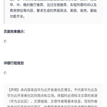
早、中、晚的餐厅推荐、当日住宿推荐、车程所需时间以及
的
Programs
发
者
费用预估等内容，要求生成的界面简洁、美观、易用，基础
功能齐全。
支
者
我
持
学
页面效果展示：
的
我
我
堂
博
的
我
的
我
客
论
的
我
我
详细行程规划
技
的
坛
圈
的
我
的
我
术
云
子
直
的
我
课
的
我
支
声
播
活
的
程
认
的
我
【声明】本内容来自华为云开发者社区博主，不代表华为云及
华为云开发者社区的观点和立场。转载时必须标注文章的来源
持
建
动
关
证
实
的
（华为云社区）、文章链接、文章作者等基本信息，否则作者
和本社区有权追究责任。如果您发现本社区中有涉嫌抄袭的内