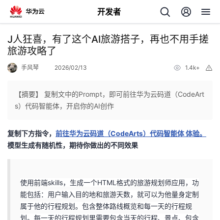
开发者
返
J人狂喜，有了这个AI旅游搭子，再也不用手搓
回
旅游攻略了
手风琴
2026/02/13
1.4k+
举
报
【摘要】 复制文中的Prompt，即可前往华为云码道（CodeArt
s）代码智能体，开启你的AI创作
个
复制下方指令，
前往华为云码道（CodeArts）代码智能体 体验。
我
人
模型生成有随机性，期待你做出的不同效果
我
的
主
使用前端skills，生成一个HTML格式的旅游规划师应用，功
我
的
开
页
能包括：用户输入目的地和旅游天数，就可以为他量身定制
属于他的行程规划。包含整体路线概览和每一天的行程规
我
的
开
发
划。每一天的行程规划里需要包含当天的行程、景点、包含