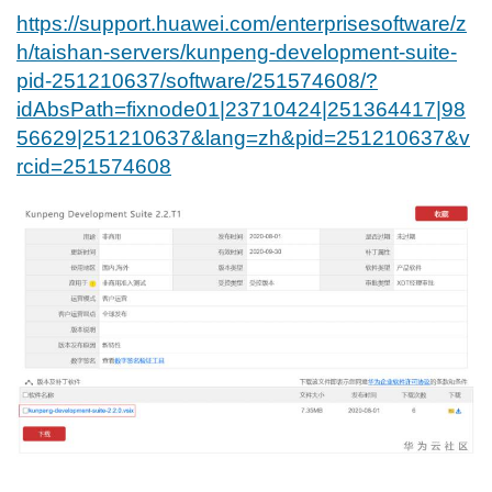
https://support.huawei.com/enterprisesoftware/z
h/taishan-servers/kunpeng-development-suite-
pid-251210637/software/251574608/?
idAbsPath=fixnode01|23710424|251364417|98
56629|251210637&lang=zh&pid=251210637&v
rcid=251574608