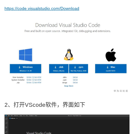
https://code.visualstudio.com/Download
者
我
的
我
博
的
我
客
论
的
我
坛
圈
的
我
子
直
的
我
2、打开
VScode软件，界面如下
我
播
活
的
我
动
关
的