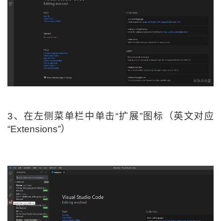
我
注
的
开
的
Programs
发
支
者
持
学
我
堂
3、
在左侧菜单栏中单击“扩展”图标（英文对应
“Extensions”）
的
我
我
技
的
的
我
术
云
课
的
我
支
声
程
认
的
我