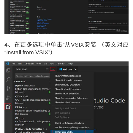
持
建
证
实
的
议
验
收
藏
4、
在更多选项中单击“从VSIX安装”
（英文对应
“
Install from VSIX
”）