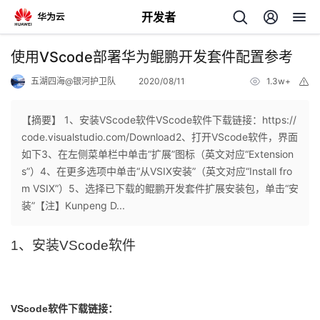
开发者
返
使用VScode部署华为鲲鹏开发套件配置参考
回
五湖四海@银河护卫队
2020/08/11
1.3w+
举
报
【摘要】 1、安装VScode软件VScode软件下载链接：https://
code.visualstudio.com/Download2、打开VScode软件，界面
如下3、在左侧菜单栏中单击“扩展”图标（英文对应“Extension
个
s”）4、在更多选项中单击“从VSIX安装”（英文对应“Install fro
m VSIX”）5、选择已下载的鲲鹏开发套件扩展安装包，单击“安
我
人
装”【注】Kunpeng D...
的
主
1、安装
VScode软件
开
页
VScode软件下载链接：
发