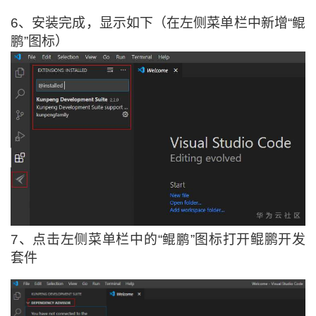
6、
安装完成，显示如下（在左侧菜单栏中新增“
鲲
鹏
”图标）
7、
点击左侧菜单栏中的“
鲲鹏
”图标打开鲲鹏开发
套件