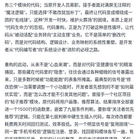
务三个模块的代码；当原开发人员离职，接手者面对满屏无注释的
者
“魔法逻辑”，只能选择“不敢改就加补丁”，最终让代码变成缠绕成一
团的“毛线球”。这种“开发一时快，维护火葬场”的困境，本质上是对
我
“代码生命力”的忽视。代码重构，正是为了打破这种恶性循环，让代
码从“被动适配”业务转向“主动支撑”业务。它不是简单的“删改代
的
我
码”，而是对代码结构、逻辑设计、业务映射的系统性重塑，是开发
者从“代码编写者”向“系统设计者”进阶的必经之路。
博
的
我
重构的启动，从来不是“心血来潮”，而是对代码“亚健康信号”的精准
客
论
的
我
捕捉。那些藏在代码里的“隐患”，往往会通过各种细微的信号暴露出
来，只是多数时候被“功能能跑”的表象所掩盖。最典型的信号是“修
坛
圈
的
我
改恐惧”—当需要调整一个小功能时，开发者首先想到的不是“如何最
优实现”，而是“怎么改才能不引发其他问题”。曾接手一个社区项目
子
直
的
我
的“帖子推荐”模块，原代码将用户画像、推荐算法、结果排序全部塞
进一个1500行的函数里，嵌套了九层条件判断。要新增“关注者优先
我
播
活
的
推荐”的逻辑，只能在第七层判断中硬生生插入代码，每次修改都要
耗费两天时间回归测试，效率极低。另一个明显信号是“复用困境”—
我
动
关
的
同一套“手机号校验”逻辑在注册、登录、找回密码模块各写一遍，有
的支持国际区号，有的仅认11位数字，有的未过滤特殊字符，不仅