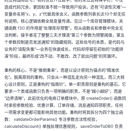
我
注
的
开
造成代码冗余，更因标准不统一导致用户投诉。还有“可读性灾难”—
变量命名用“x、y、z”代替具体含义，函数参数列表长达10个却无任
的
Programs
发
何说明，核心逻辑依赖全局变量传递。见过一个库存管理模块，关
键函数 f3() 的作用是“处理库存预警”，但从函数名和参数中完全无
支
法判断，接手者花了整整三天才理清“第三个参数为预警阈值，第五
者
个参数控制是否发送通知”的隐藏规则。这些信号的本质，是代码与
持
业务的“适配失衡”—业务在快速成长，代码却停留在初始的“功能拼
学
凑”阶段，最终形成“改不动、不敢改、改了就出问题”的死循环。
我
堂
重构的核心，不是“推倒重来”，而是以设计原则为锚点的“精准优
化”。脱离原则的重构，只会从一种混乱走向另一种混乱，而三大核
的
我
我
心设计原则，正是重构的“指南针”。单一职责原则是重构的基石，它
要求一个类或函数只负责一项明确的职责，不是“越小越好”，而是
技
的
的
我
“边界清晰”。此前优化的电商订单模块中，原 createOrder() 函数同
时承担参数校验、优惠计算、订单存储、消息通知四项职责，任何
术
云
课
的
我
一项需求变更都可能影响其他功能。重构时将其拆分为四个独立函
数： validateOrderParams() 专注参数合法性校验，
支
声
程
认
的
我
calculateDiscount() 单独处理优惠规则， saveOrderToDB() 负责