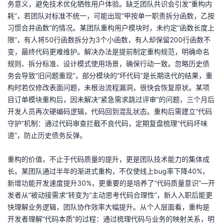
务意义，避免技术优化牺牲用户体验。缺乏团队共识会引发“重构内
耗”，若团队对标准不统一，可能出现“甲按单一职责拆分函数，乙按
习惯合并函数”的情况。某团队重构用户模块时，未约定“函数长度上
限”，有人将50行函数拆分为3个小函数，有人却保留200行函数不
变，最终代码更难维护。解决办法是提前制定重构规范，明确命名
规则、拆分标准、设计模式使用场景，确保行动一致。忽略历史债
务会导致“旧问题重现”，部分模块的“坏代码”是长期迭代的结果，重
构时若仅修改表面问题，未根治流程漏洞，很快会恢复原状。某项
目订单模块重构后，因未解决“紧急需求跳过评审”的问题，三个月后
开发人员再次硬编码逻辑，代码回到混乱状态。重构后需建立“代码
守护”机制：通过代码审查拦截不良代码，定期复盘梳理“代码坏味
道”，防止历史债务反弹。
重构的价值，不止于代码质量的提升，更是团队技术能力的集体成
长。某团队通过半年的渐进式重构，不仅使线上bug率下降40%，
新增功能开发速度提升30%，更重要的是培养了“代码质量意识”—开
发者从“被动接需求”转变为“主动思考代码合理性”，新人入职后能更
快理解业务逻辑，团队协作效率大幅提升。从个人层面看，重构是
开发者理解“代码本质”的过程：通过梳理代码与业务的映射关系，明