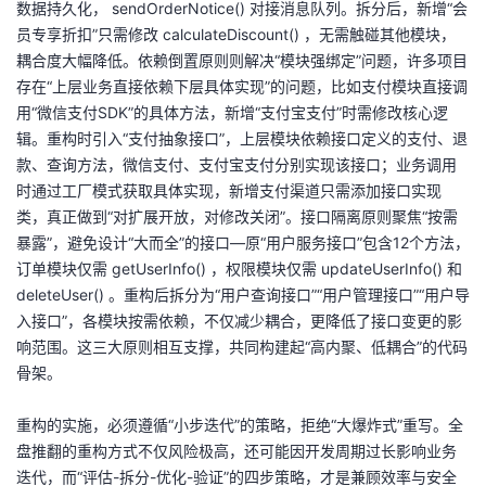
数据持久化， sendOrderNotice() 对接消息队列。拆分后，新增“会
持
建
证
实
的
员专享折扣”只需修改 calculateDiscount() ，无需触碰其他模块，
耦合度大幅降低。依赖倒置原则则解决“模块强绑定”问题，许多项目
议
验
收
存在“上层业务直接依赖下层具体实现”的问题，比如支付模块直接调
用“微信支付SDK”的具体方法，新增“支付宝支付”时需修改核心逻
藏
辑。重构时引入“支付抽象接口”，上层模块依赖接口定义的支付、退
款、查询方法，微信支付、支付宝支付分别实现该接口；业务调用
时通过工厂模式获取具体实现，新增支付渠道只需添加接口实现
类，真正做到“对扩展开放，对修改关闭”。接口隔离原则聚焦“按需
暴露”，避免设计“大而全”的接口—原“用户服务接口”包含12个方法，
订单模块仅需 getUserInfo() ，权限模块仅需 updateUserInfo() 和
deleteUser() 。重构后拆分为“用户查询接口”“用户管理接口”“用户导
入接口”，各模块按需依赖，不仅减少耦合，更降低了接口变更的影
响范围。这三大原则相互支撑，共同构建起“高内聚、低耦合”的代码
骨架。
重构的实施，必须遵循“小步迭代”的策略，拒绝“大爆炸式”重写。全
盘推翻的重构方式不仅风险极高，还可能因开发周期过长影响业务
迭代，而“评估-拆分-优化-验证”的四步策略，才是兼顾效率与安全