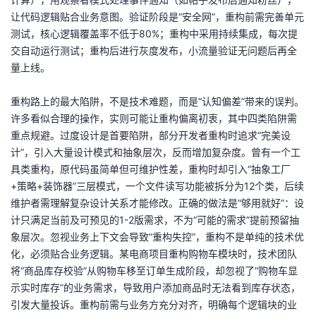
让代码逻辑贴合业务意图。验证阶段是“安全网”，重构前需完善单元
测试，核心逻辑覆盖率不低于80%；重构中采用持续集成，每次提
交自动运行测试；重构后进行灰度发布，小流量验证无问题后再全
量上线。
重构路上的最大陷阱，不是技术难题，而是“认知偏差”带来的误判。
许多看似合理的操作，实则可能让重构偏离初衷，其中四类陷阱需
重点规避。过度设计是首要陷阱，部分开发者重构时追求“完美设
计”，引入大量设计模式和抽象层次，反而增加复杂度。曾有一个工
具类重构，原代码虽简单但可维护性差，重构时却引入“抽象工厂
+策略+装饰器”三层模式，一个文件读写功能被拆分为12个类，后续
维护者需理解复杂设计关系才能修改。正确的做法是“够用就好”：设
计只满足当前及可预见的1-2版需求，不为“可能的需求”提前预留抽
象层次。忽视业务上下文会导致“重构失控”，重构不是单纯的技术优
化，必须贴合业务逻辑。某电商项目重构购物车模块时，技术团队
将“商品库存校验”从购物车移至订单生成阶段，却忽视了“购物车显
示实时库存”的业务需求，导致用户添加商品时无法看到库存状态，
引发大量投诉。重构前需与业务方充分对齐，明确每个逻辑块的业