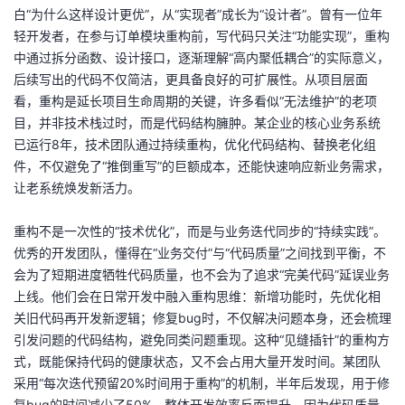
白“为什么这样设计更优”，从“实现者”成长为“设计者”。曾有一位年
轻开发者，在参与订单模块重构前，写代码只关注“功能实现”，重构
中通过拆分函数、设计接口，逐渐理解“高内聚低耦合”的实际意义，
后续写出的代码不仅简洁，更具备良好的可扩展性。从项目层面
看，重构是延长项目生命周期的关键，许多看似“无法维护”的老项
目，并非技术栈过时，而是代码结构臃肿。某企业的核心业务系统
已运行8年，技术团队通过持续重构，优化代码结构、替换老化组
件，不仅避免了“推倒重写”的巨额成本，还能快速响应新业务需求，
让老系统焕发新活力。
重构不是一次性的“技术优化”，而是与业务迭代同步的“持续实践”。
优秀的开发团队，懂得在“业务交付”与“代码质量”之间找到平衡，不
会为了短期进度牺牲代码质量，也不会为了追求“完美代码”延误业务
上线。他们会在日常开发中融入重构思维：新增功能时，先优化相
关旧代码再开发新逻辑；修复bug时，不仅解决问题本身，还会梳理
引发问题的代码结构，避免同类问题重现。这种“见缝插针”的重构方
式，既能保持代码的健康状态，又不会占用大量开发时间。某团队
采用“每次迭代预留20%时间用于重构”的机制，半年后发现，用于修
复bug的时间减少了50%，整体开发效率反而提升—因为代码质量