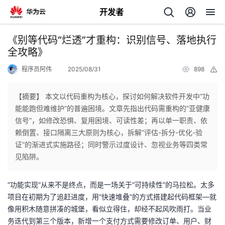
开发者
返
《别等代码“烂透”才重构：识别信号、落地执行
回
全攻略》
程序员阿伟
2025/08/31
898
举
报
【摘要】 本文以代码重构为核心，探讨如何解决软件开发中“功
能能跑但难维护”的普遍困境。文章先指出代码需重构的“亚健康
个
信号”，如修改恐惧、复用困境、可读性差；再以单一职责、依
赖倒置、接口隔离三大原则为核心，拆解“评估-拆分-优化-验
我
人
证”的渐进式实施路径；同时警示过度设计、忽视业务等四类常
见陷阱。
的
主
“功能实现”从来不是终点，而是一场关于“可持续性”的马拉松。太多
开
页
项目在初期为了追赶进度，用“快速堆叠”的方式搭建起代码框架—就
像用积木随意拼凑的城堡，看似立得住，却经不起风吹雨打。当业
发
务迭代到第三个版本，新增一个支付方式需要修改订单、用户、财