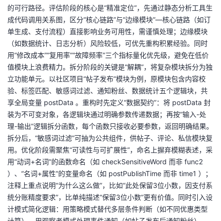
的可行路径。评估阶段的核心是“精准定位”，先通过静态分析工具生
成代码调用关系图，区分“核心链路”与“边缘模块”—核心链路（如订
单生成、支付流程）直接影响业务可用性，需谨慎处理；边缘模块
（如数据统计、日志分析）风险较低，可优先重构积累经验。同时
用“修改成本”“复用率”“故障频率”三个指标量化优先级，避免在低价
值模块上浪费精力。拆分阶段的关键是“解耦”，将复杂模块拆分为独
立功能单元。以社区项目“帖子发布”模块为例，原模块包含内容校
验、标签匹配、敏感词过滤、通知粉丝、数据统计五个逻辑块，共
享全局变量 postData 。重构时先定义“数据契约”：将 postData 封
装为不可变对象，各逻辑块通过明确参数传递数据；再按“输入-处
理-输出”逻辑拆分函数，每个函数只接收必要参数，返回明确结果。
拆分后，“敏感词过滤”可抽为公共组件，供帖子、评论、私信模块复
用。优化阶段需聚焦“可读性与可扩展性”，命名上摒弃模糊表述，采
用“动词+名词”的函数命名（如 checkSensitiveWord 而非 func2
）、“名词+属性”的变量命名（如 postPublishTime 而非 time1 ）；
注释上重点说明“为什么这么做”，比如“此处保留3位小数，因支付系
统分账精度要求”，比单纯描述“保留3位小数”更有价值。同时引入设
计模式简化逻辑：用策略模式替代多层条件判断（如不同优惠类型
计算），用观察者模式处理事件通知（如帖子发布后通知粉丝），