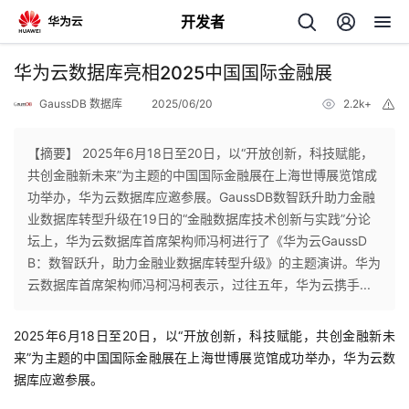
开发者
返
华为云数据库亮相2025中国国际金融展
回
GaussDB 数据库
2025/06/20
2.2k+
举
报
【摘要】 2025年6月18日至20日，以“开放创新，科技赋能，
共创金融新未来”为主题的中国国际金融展在上海世博展览馆成
功举办，华为云数据库应邀参展。GaussDB数智跃升助力金融
个
业数据库转型升级在19日的“金融数据库技术创新与实践”分论
坛上，华为云数据库首席架构师冯柯进行了《华为云GaussD
我
人
B：数智跃升，助力金融业数据库转型升级》的主题演讲。华为
云数据库首席架构师冯柯冯柯表示，过往五年，华为云携手...
的
主
2025年6月18日至20日，以“开放创新，科技赋能，共创金融新未
开
页
来”为主题的中国国际金融展在上海世博展览馆成功举办，华为云数
据库应邀参展。
发