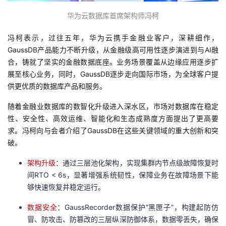
我
注
的
开
华为云数据库首席架构师冯柯
的
Programs
发
冯柯表示，过往五年，华为云携手金融业客户，深耕细作，
GaussDB产品能力不断升级，从金融级高可用性逐步演进到与AI融
支
者
合，铸就了坚实的金融数据底座。业务场景覆盖从边缘应用逐步扩
展至核心业务，同时，GaussDB逐步走向国际市场，为全球客户提
持
学
供更优质的数据库产品和服务。
随着金融业数据库的数智化升级进入深水区，市场对数据库在稳定
我
堂
性、安全性、高效运维、智能化和生态成熟度方面提出了更高要
求。冯柯向与会者介绍了GaussDB在这些关键领域的重大创新和突
的
我
我
破。
技
的
的
我
架构升级
：通过三层池化架构，实现集群内节点级故障恢复时
间RTO < 6s，显著增强系统韧性，保障业务在故障场景下能
术
云
课
的
我
够快速恢复并稳定运行。
支
声
数据安全
：GaussRecorder数据保护“黑匣子”，构建起防仿
程
认
的
我
冒、防攻击、防篡改的三层纵深防御体系，数据零丢失，确保