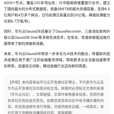
4000+节点，
覆盖23
0多项业务；与中国邮政储蓄银行合作，建立
了国内最大的分布式数据库，具备988TB的超大存储容量，支持6.5
亿用户和4万多个网点，日均处理交易量达到20亿笔，峰值处理能力
达到6.7万笔/秒。
同时，华为云GaussDB还展示了GaussRecorder、三层池化架构升
级以及GaussDB Doer等多款先进技术，在安全、性能和智能运维方
面带来了新的突破和进展。
未来，华为云GaussDB将进一步深化与AI技术的融合，将最新的技
术成果应用于更广泛的金融服务领域，帮助更多企业全面加速数字
化转型，加速自主创新，推动金融行业迈向新的高度。
【声明】本内容来自华为云开发者社区博主，不代表华为云及
华为云开发者社区的观点和立场。转载时必须标注文章的来源
（华为云社区）、文章链接、文章作者等基本信息，否则作者
和本社区有权追究责任。如果您发现本社区中有涉嫌抄袭的内
容，欢迎发送邮件进行举报，并提供相关证据，一经查实，本
社区将立刻删除涉嫌侵权内容，举报邮箱：