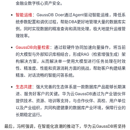
持
建
金融业数字核心资产安全。
证
实
的
智能运维
：GaussDB Doer通过Agent驱动智能运维，降低系
议
验
收
统参数配置和调优过程，帮助DBA更好地管理大量的数据库实
例，同时实现数据的精准查询和高效处理，极大地提升运维管
藏
理效率。
GaussDB向量检索
：
通过软硬件协同加速向量操作，将当前
的大模型与外部知识库相结合，形成RAG（检索增强生成）架
构解决方案，从而解决单一使用大模型进行任务处理在时效
性、精准度、性能和资源消耗方面的挑战，帮助客户构建结果
精准、对话流畅的智能问答系统。
生态共建
：强大完善的生态体系是一款数据库产品能够长期演
进、服务好客户的关键。华为云GaussDB通过为产业链伙伴
提供技术、资源、培训等支持，与合作伙伴、高校、用户单位
以及产业组织，共同构建健康的数据库产业环境，保障行业的
长期稳定运行。
最后，冯柯强调，在智能化浪潮的推动下，华为云GaussDB将坚持