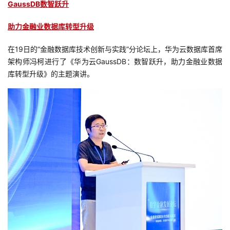
GaussDB数智跃升
者
助力金融业数据库转型升级
我
在19日的“金融数据库技术创新与实践”分论坛上，华为云数据库首席
架构师冯柯进行了《华为云GaussDB：数智跃升，助力金融业数据
的
我
库转型升级》的主题演讲。
博
的
我
客
论
的
我
坛
圈
的
我
子
直
的
我
我
播
活
的
我
动
关
的