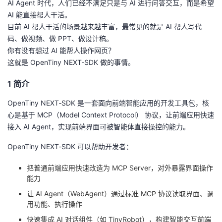
AI Agent 时代，人们已经不满足只是与 AI 进行问答交互，而是希望
AI 能直接帮人干活。
者
目前 AI 帮人干活的场景越来越丰富，最常见的就是 AI 帮人写代
码、做视频、做 PPT、做设计稿。
我
你有没有想过 AI 能帮人操作网页？
这就是 OpenTiny NEXT-SDK 做的事情。
的
我
1 简介
博
的
我
OpenTiny NEXT‑SDK 是一套面向前端智能应用的开发工具包，核
客
论
的
我
心是基于 MCP（Model Context Protocol） 协议，让前端应用快速
接入 AI Agent，实现前端界面可被智能体直接操控的能力。
坛
圈
的
我
OpenTiny NEXT‑SDK 可以帮助开发者：
子
直
的
我
把普通前端应用快速改造为 MCP Server，对外暴露界面操作
能力
我
播
活
的
让 AI Agent（WebAgent）通过标准 MCP 协议读取界面、调
用功能、执行操作
我
动
关
的
快速集成 AI 对话组件（如 TinyRobot），构建智能交互前端