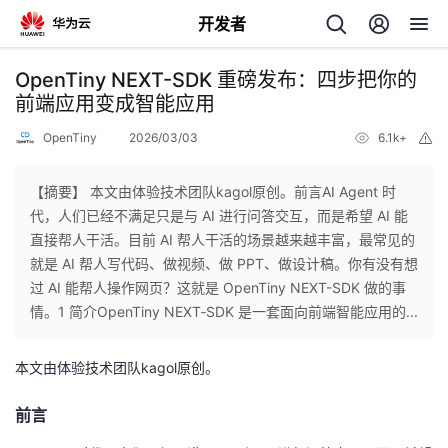
开发者
返
OpenTiny NEXT-SDK 重磅发布：四步把你的
回
前端应用变成智能应用
OpenTiny
2026/03/03
6.1k+
举
报
【摘要】 本文由体验技术团队kagol原创。前言AI Agent 时
代，人们已经不满足只是与 AI 进行问答交互，而是希望 AI 能
个
直接帮人干活。目前 AI 帮人干活的场景越来越丰富，最常见的
就是 AI 帮人写代码、做视频、做 PPT、做设计稿。你有没有想
我
人
过 AI 能帮人操作网页？这就是 OpenTiny NEXT-SDK 做的事
情。1 简介OpenTiny NEXT‑SDK 是一套面向前端智能应用的...
的
主
本文由体验技术团队kagol原创。
开
页
前言
发