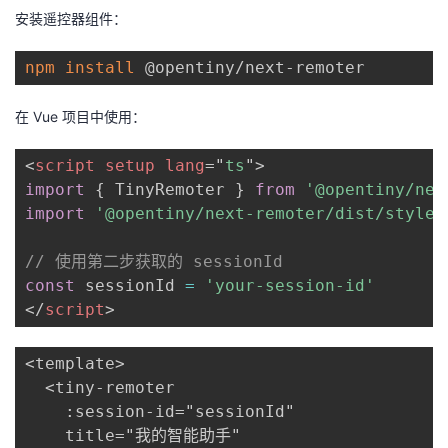
安装遥控器组件：
npm
install
在 Vue 项目中使用：
<
script
 setup lang
=
"
ts
"
>
import
{
 TinyRemoter 
}
from
'@opentiny/nex
import
'@opentiny/next-remoter/dist/style.
// 使用第二步获取的 sessionId
const
 sessionId 
=
'your-session-id'
</
script
>
<template>

  <tiny-remoter 

    :session-id="sessionId" 

    title="我的智能助手"
