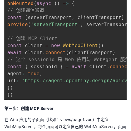
onMounted
(
async
(
)
=>
{
// 创建通信通道
const
[
serverTransport
,
 clientTransport
]
=
provide
(
'serverTransport'
,
 serverTransport
// 创建 MCP Client
const
 client 
=
new
WebMcpClient
(
)
await
 client
.
connect
(
clientTransport
)
// 这个 sessionId 是 Web 应用与 WebAgen
const
{
 sessionId 
}
=
await
 client
.
connect
agent
:
true
,
url
:
'https://agent.opentiny.design/api/v1
}
)
}
)
第三步：创建 MCP Server
在 Web 应用的子页面（比如：views/page1.vue）中定义
WebMcpServer，每个页面可以定义自己的 WebMcpServer，页面