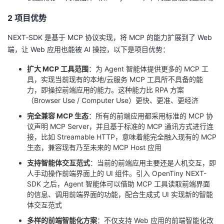
我
注
的
开
2 项目优势
的
Programs
发
NEXT‑SDK 是基于 MCP 协议实现，将 MCP 的能力扩展到了 Web
端，让 Web 应用也能被 AI 操控，以下是项目优势：
支
者
扩大 MCP 工具范围
：为 Agent 智能体提供更多的 MCP 工
具，实现当前现有的本地/云服务 MCP 工具所不具备的能
持
学
力，即操控前端应用的能力。这种能力比 RPA 方案
（Browser Use / Computer Use）更快、更准、更经济
我
堂
完全兼容 MCP 生态
：所有的前端应用都采用标准的 MCP 协
议声明 MCP Server，并且基于标准的 MCP 通讯方式进行连
的
我
我
接，比如 Streamable HTTP，意味着能完全融入现有的 MCP
生态，兼容现有乃至未来的 MCP Host 应用
技
的
的
我
支持智能体交互范式
：当前的前端应用主要还是人机交互，即
人手动操作前端界面上的 UI 组件。引入 OpenTiny NEXT-
术
云
课
的
我
SDK 之后，Agent 智能体可以借助 MCP 工具读取前端界面
的信息、调用前端界面的功能，配合生成式 UI 实现新的智能
支
声
体交互范式
程
认
的
我
多样的前端智能化方案
：不仅支持 Web 应用的前端智能化改