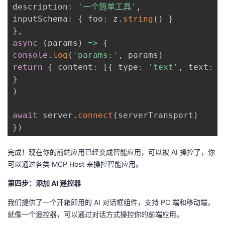
description
:
'一个简单工具'
,
inputSchema
:
{
 foo
:
 z
.
string
(
)
}
}
,
async
(
params
)
=>
{
console
.
log
(
'params:'
,
 params
)
return
{
 content
:
[
{
 type
:
'text'
,
 text
:
 
}
)
await
 server
.
connect
(
serverTransport
)
}
)
完成！现在你的前端应用已经变成智能应用，可以被 AI 操控了，你
可以通过各类 MCP Host 来操控智能应用。
第四步：添加 AI 遥控器
我们提供了一个开箱即用的 AI 对话框组件，支持 PC 端和移动端，
就像一个遥控器，可以通过对话方式操控你的前端应用。