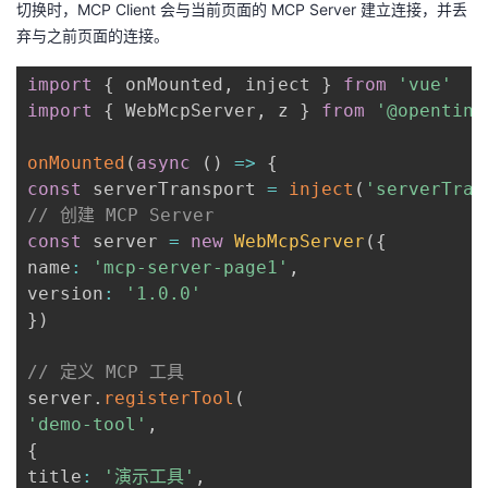
切换时，MCP Client 会与当前页面的 MCP Server 建立连接，并丢
弃与之前页面的连接。
import
{
 onMounted
,
 inject 
}
from
'vue'
import
{
 WebMcpServer
,
 z 
}
from
'@opentiny
onMounted
(
async
(
)
=>
{
const
 serverTransport 
=
inject
(
'serverTran
// 创建 MCP Server
const
 server 
=
new
WebMcpServer
(
{
name
:
'mcp-server-page1'
,
version
:
'1.0.0'
}
)
// 定义 MCP 工具
server
.
registerTool
(
'demo-tool'
,
{
title
:
'演示工具'
,