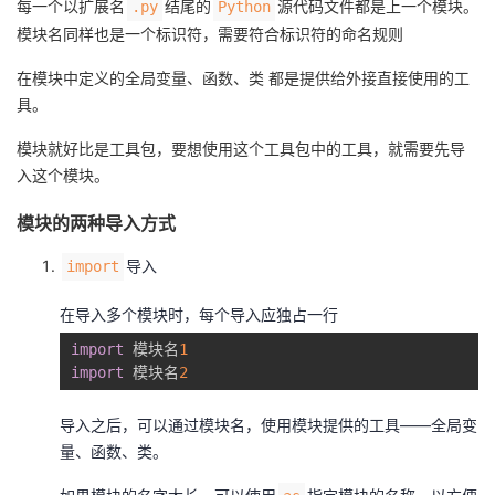
每一个以扩展名
结尾的
源代码文件都是上一个模块。
.py
Python
模块名同样也是一个标识符，需要符合标识符的命名规则
的
Programs
发
者
在模块中定义的全局变量、函数、类 都是提供给外接直接使用的工
支
者
我
具。
持
学
的
我
模块就好比是工具包，要想使用这个工具包中的工具，就需要先导
入这个模块。
我
堂
博
的
我
模块的两种导入方式
的
我
客
论
的
我
我
导入
import
技
的
坛
圈
的
我
的
我
在导入多个模块时，每个导入应独占一行
import
 模块名
1
术
云
子
直
的
我
课
的
我
import
 模块名
2
支
声
播
活
的
程
认
的
我
导入之后，可以通过模块名，使用模块提供的工具——全局变
量、函数、类。
持
建
动
关
证
实
的