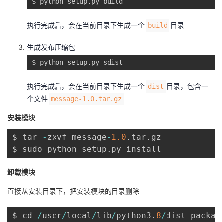
$ python setup
.
py build
执行完成后，会在当前目录下生成一个
目录
build
生成发布压缩包
$ python setup
.
py sdist
执行完成后，会在当前目录下生成一个
目录，包含一
dist
个文件
message-1.0.tar.gz
安装模块
$ tar 
-
zxvf message
-
1.0
.
tar
.
gz

$ sudo python setup
.
py install
卸载模块
直接从安装目录下，把安装模块的目录删除
$ cd 
/
user
/
local
/
lib
/
python3
.
8
/
dist
-
packag