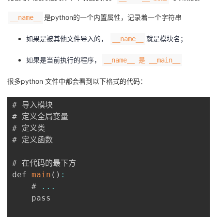
是python的一个内置属性，记录着一个字符串
__name__
如果是被其他文件导入的，
就是模块名；
__name__
如果是当前执行的程序，
__name__ 是 __main__
很多python 文件中都会看到以下格式的代码：
# 导入模块

# 定义全局变量

# 定义类

# 定义函数

# 在代码的最下方

def 
main
(
)
:
    # 
...
    pass
