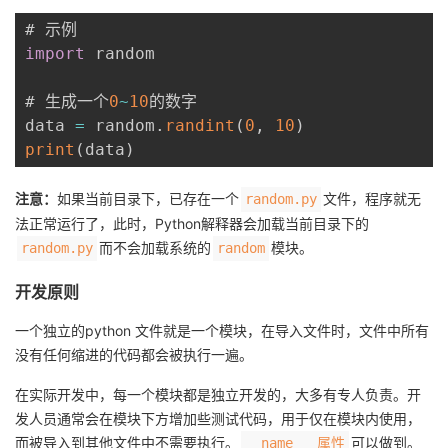
import
 random

# 生成一个
0
~
10
的数字

data 
=
 random
.
randint
(
0
,
10
)
print
(
data
)
注意：
如果当前目录下，已存在一个
文件，程序就无
random.py
法正常运行了，此时，Python解释器会加载当前目录下的
而不会加载系统的
模块。
random.py
random
开发原则
一个独立的python 文件就是一个模块，在导入文件时，文件中所有
没有任何缩进的代码都会被执行一遍。
在实际开发中，每一个模块都是独立开发的，大多有专人负责。开
发人员通常会在模块下方增加些测试代码，用于仅在模块内使用，
而被导入到其他文件中不需要执行。
可以做到。
__name__ 属性