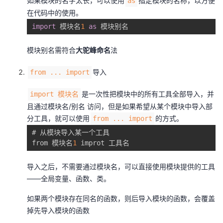
如果模块的名字太长，可以使用
指定模块的名称，以方便
as
议
注
验
收
在代码中的使用。
import
 模块名
1
as
 模块别名
藏
模块别名需符合
大驼峰命名
法
导入
from ... import
是一次性把模块中的所有工具全部导入，并
import 模块名
且通过模块名/别名 访问，但是如果希望从某个模块中导入部
分工具，就可以使用
的方式。
from ... import
# 从模块导入某一个工具 

from 模块名
1
 improt 工具名
导入之后，不需要通过模块名，可以直接使用模块提供的工具
——全局变量、函数、类。
如果两个模块存在同名的函数，则后导入模块的函数，会覆盖
掉先导入模块的函数