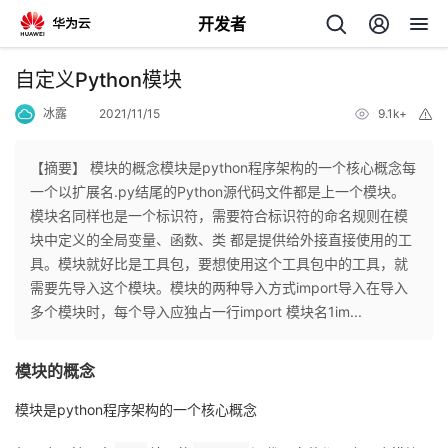
开发者
返
自定义Python模块
回
冰露
2021/11/15
9.1k+
举
报
【摘要】 模块的概念模块是python程序架构的一个核心概念每
一个以扩展名.py结尾的Python源代码文件都是上一个模块。
模块名同样也是一个标识符，需要符合标识符的命名规则在模
个
块中定义的全局变量、函数、类 都是提供给外接直接使用的工
具。模块就好比是工具包，要想使用这个工具包中的工具，就
我
人
需要先导入这个模块。模块的两种导入方式import导入在导入
多个模块时，每个导入应独占一行import 模块名1im...
我
的
主
模块的概念
我
的
开
页
模块是python程序架构的一个核心概念
我
的
开
发