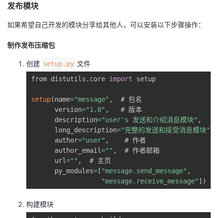
发布模块
如果希望自己开发的模块分享给其他人，可以安装以下步骤操作：
制作发布压缩包
创建
文件
setup.py
from distutils
.
core 
import
 setup

setup
(
name
=
"message"
,
  # 包名

      version
=
"1.0"
,
   # 版本

      description
=
"user's 发送和介绍消息模块"
,
   
      long_description
=
"完整的发送和接受消息模块"
,
      author
=
"user"
,
    # 作者

      author_email
=
""
,
  # 作者邮箱

      url
=
""
,
  # 主页

      py_modules
=
[
"message.send_message"
,
"message.receive_message"
]
)
构建模块