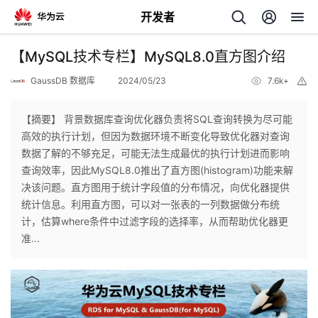
开发者
返
【MySQL技术专栏】MySQL8.0直方图介绍
回
GaussDB 数据库
2024/05/23
7.6k+
举
报
【摘要】 背景数据库查询优化器负责将SQL查询转换为尽可能
高效的执行计划，但因为数据环境不断变化导致优化器对查询
数据了解的不够充足，可能无法生成最优的执行计划进而影响
个
查询效率，因此MySQL8.0推出了直方图(histogram)功能来解
决该问题。直方图用于统计字段值的分布情况，向优化器提供
我
人
统计信息。利用直方图，可以对一张表的一列数据做分布统
计，估算where条件中过滤字段的选择率，从而帮助优化器更
的
主
准...
开
页
发