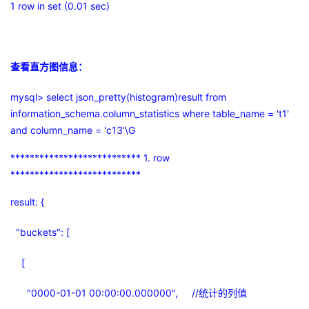
1 row in set (0.01 sec)
查看直方图信息：
mysql> select json_pretty(histogram)result from
information_schema.column_statistics where table_name = 't1'
and column_name = 'c13'\G
*************************** 1. row
***************************
result: {
"buckets": [
[
"0000-01-01 00:00:00.000000", //
统计的列值