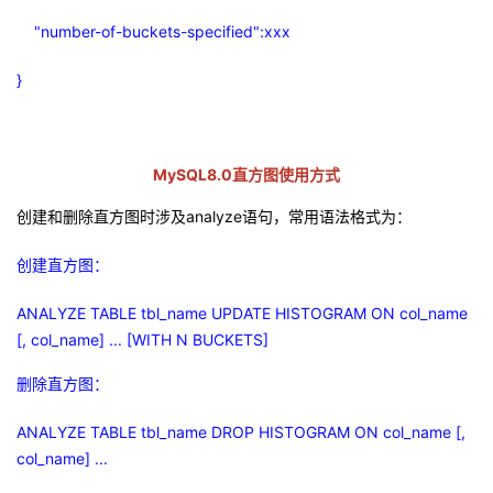
"number-of-buckets-specified":xxx
}
MySQL8.0
直方图使用方式
创建和删除直方图时涉及
analyze
语句，常用语法格式为：
创建直方图：
ANALYZE TABLE tbl_name UPDATE HISTOGRAM ON col_name
[, col_name] ... [WITH N BUCKETS]
删除直方图：
ANALYZE TABLE tbl_name DROP HISTOGRAM ON col_name [,
col_name] ...