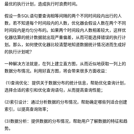
最优的执行计划，造成执行时浪费时间。
我
注
的
开
假设一条
SQL
语句要查询相等间隔的两个不同时间段内出行的人
的
Programs
发
数，若不知道每个时间段内的人数，优化器会假设人数在两个不同
时间段内是均匀分布的。如果两个时间段内人数相差较大，这样优
支
者
化器估算的统计数据就出现严重偏差，从而可能选择错误的执行计
划。那么，如何使优化器比较清楚地知道数据统计情况进而生成好
持
学
的执行计划呢？
一种解决方法就是，在列上建立直方图，从而近似地获取一列上的
我
堂
数据分布情况。利用好直方图，将会带来很多方面收益：
的
我
我
(1)
查询优化：提供关于数据分布的统计信息，帮助优化查询计划，
选择合适的索引和优化查询语句，从而提高查询性能；
技
的
的
我
(2)
索引设计：通过分析数据的分布情况，帮助确定哪些列适合创建
术
云
课
的
我
索引，以提高查询效率；
(3)
数据分析：提供数据的分布情况，帮助用户了解数据的特征和趋
支
声
程
认
的
我
势。