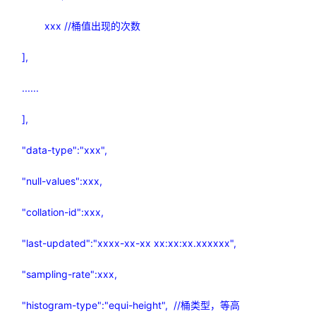
xxx //
桶值出现的次数
],
......
],
"data-type":"xxx",
"null-values":xxx,
"collation-id":xxx,
"last-updated":"xxxx-xx-xx xx:xx:xx.xxxxxx",
"sampling-rate":xxx,
"histogram-type":"equi-height", //
桶类型，等高