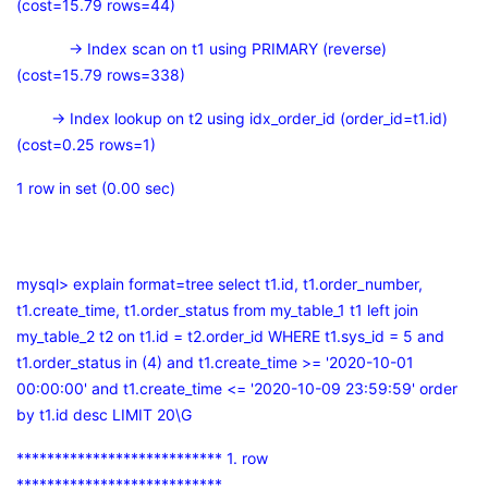
(cost=15.79 rows=44)
-> Index scan on t1 using PRIMARY (reverse)
(cost=15.79 rows=338)
-> Index lookup on t2 using idx_order_id (order_id=t1.id)
(cost=0.25 rows=1)
1 row in set (0.00 sec)
mysql> explain format=tree select t1.id, t1.order_number,
t1.create_time, t1.order_status from my_table_1 t1 left join
my_table_2 t2 on t1.id = t2.order_id WHERE t1.sys_id = 5 and
t1.order_status in (4) and t1.create_time >= '2020-10-01
00:00:00' and t1.create_time <= '2020-10-09 23:59:59' order
by t1.id desc LIMIT 20\G
*************************** 1. row
***************************