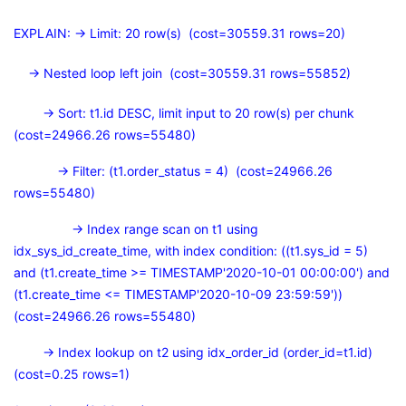
EXPLAIN: -> Limit: 20 row(s) (cost=30559.31 rows=20)
-> Nested loop left join (cost=30559.31 rows=55852)
-> Sort: t1.id DESC, limit input to 20 row(s) per chunk
(cost=24966.26 rows=55480)
-> Filter: (t1.order_status = 4) (cost=24966.26
rows=55480)
-> Index range scan on t1 using
idx_sys_id_create_time, with index condition: ((t1.sys_id = 5)
and (t1.create_time >= TIMESTAMP'2020-10-01 00:00:00') and
(t1.create_time <= TIMESTAMP'2020-10-09 23:59:59'))
(cost=24966.26 rows=55480)
-> Index lookup on t2 using idx_order_id (order_id=t1.id)
(cost=0.25 rows=1)