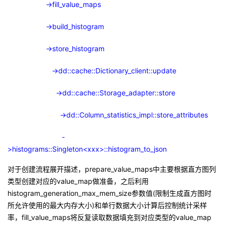
->fill_value_maps
->build_histogram
->store_histogram
->dd::cache::Dictionary_client::update
->dd::cache::Storage_adapter::store
->dd::Column_statistics_impl::store_attributes
-
>histograms::Singleton<xxx>::histogram_to_json
对于创建流程展开描述，
prepare_value_maps
中主要根据直方图列
类型创建对应的
value_map
做准备，之后利用
histogram_generation_max_mem_size
参数值
(
限制生成直方图时
所允许使用的最大内存大小
)
和单行数据大小计算后控制统计采样
率，
fill_value_maps
将反复读取数据填充到对应类型的
value_map