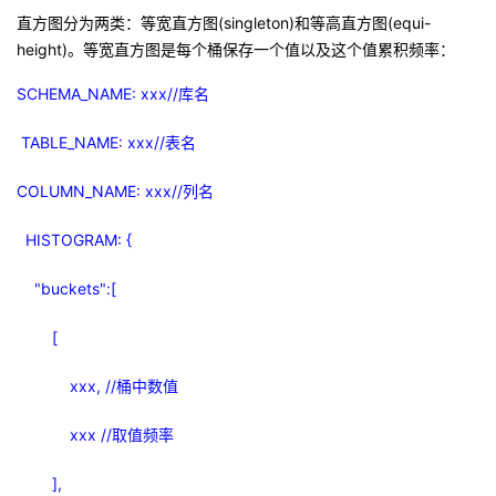
持
建
证
实
的
直方图分为两类：等宽直方图
(singleton)
和等高直方图
(equi-
height)
。等宽直方图是每个桶保存一个值以及这个值累积频率：
议
验
收
SCHEMA_NAME: xxx//
库名
藏
TABLE_NAME: xxx//
表名
COLUMN_NAME: xxx//
列名
HISTOGRAM: {
"buckets":[
[
xxx, //
桶中数值
xxx //
取值频率
],