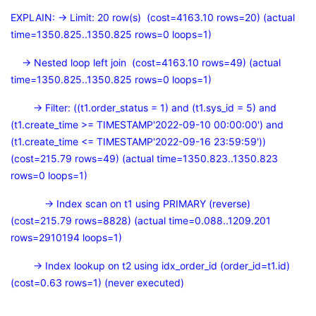
EXPLAIN: -> Limit: 20 row(s) (cost=4163.10 rows=20) (actual
time=1350.825..1350.825 rows=0 loops=1)
-> Nested loop left join (cost=4163.10 rows=49) (actual
time=1350.825..1350.825 rows=0 loops=1)
-> Filter: ((t1.order_status = 1) and (t1.sys_id = 5) and
(t1.create_time >= TIMESTAMP'2022-09-10 00:00:00') and
(t1.create_time <= TIMESTAMP'2022-09-16 23:59:59'))
(cost=215.79 rows=49) (actual time=1350.823..1350.823
rows=0 loops=1)
-> Index scan on t1 using PRIMARY (reverse)
(cost=215.79 rows=8828) (actual time=0.088..1209.201
rows=2910194 loops=1)
-> Index lookup on t2 using idx_order_id (order_id=t1.id)
(cost=0.63 rows=1) (never executed)