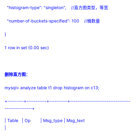
"histogram-type": "singleton", //
直方图类型，等宽
"number-of-buckets-specified": 100 //
桶数量
}
1 row in set (0.00 sec)
删除直方图：
mysql> analyze table t1 drop histogram on c13;
+---------+-----------+----------+---------------------------------
---------------+
| Table | Op | Msg_type | Msg_text
|