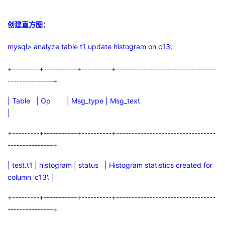
创建直方图：
mysql> analyze table t1 update histogram on c13;
+---------+-----------+----------+---------------------------------
---------------+
| Table | Op | Msg_type | Msg_text
|
+---------+-----------+----------+---------------------------------
---------------+
| test.t1 | histogram | status | Histogram statistics created for
column 'c13'. |
+---------+-----------+----------+---------------------------------
---------------+