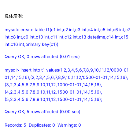
具体示例：
mysql> create table t1(c1 int,c2 int,c3 int,c4 int,c5 int,c6 int,c7
int,c8 int,c9 int,c10 int,c11 int,c12 int,c13 datetime,c14 int,c15
int,c16 int,primary key(c1));
Query OK, 0 rows affected (0.01 sec)
mysql> insert into t1 values(1,2,3,4,5,6,7,8,9,10,11,12,'0000-01-
01',14,15,16),(2,2,3,4,5,6,7,8,9,10,11,12,'0500-01-01',14,15,16),
(3,2,3,4,5,6,7,8,9,10,11,12,'1000-01-01',14,15,16),
(4,2,3,4,5,6,7,8,9,10,11,12,'1500-01-01',14,15,16),
(5,2,3,4,5,6,7,8,9,10,11,12,'1500-01-01',14,15,16);
Query OK, 5 rows affected (0.00 sec)
Records: 5 Duplicates: 0 Warnings: 0