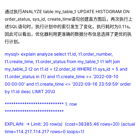
通过执行
ANALYZE table my_table_1 UPDATE HISTOGRAM ON
order_status, sys_id, create_time
语句创建直方图后，再次执行上
述
SQL
语句时，执行计划中的索引发生了变化，执行耗时为
0.11s
。
因此可以看出，优化器利用更准确的数据分布信息选择了更优的执
行计划。
mysql> explain analyze select t1.id, t1.order_number,
t1.create_time, t1.order_status from my_table_1 t1 left join
my_table_2 t2 on t1.id = t2.order_id WHERE t1.sys_id = 5 and
t1.order_status in (1) and t1.create_time >= '2022-09-10
00:00:00' and t1.create_time <= '2022-09-16 23:59:59' order
by t1.id desc LIMIT 20\G
*************************** 1. row
***************************
EXPLAIN: -> Limit: 20 row(s) (cost=38385.46 rows=20) (actual
time=114.217..114.217 rows=0 loops=1)