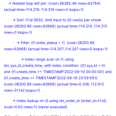
-> Nested loop left join (cost=38385.46 rows=62764)
(actual time=114.216..114.216 rows=0 loops=1)
-> Sort: t1.id DESC, limit input to 20 row(s) per chunk
(cost=28200.86 rows=62668) (actual time=114.215..114.215
rows=0 loops=1)
-> Filter: (t1.order_status = 1) (cost=28200.86
rows=62668) (actual time=114.207..114.207 rows=0 loops=1)
-> Index range scan on t1 using
idx_sys_id_create_time, with index condition: ((t1.sys_id = 5)
and (t1.create_time >= TIMESTAMP'2022-09-10 00:00:00') and
(t1.create_time <= TIMESTAMP'2022-09-16 23:59:59'))
(cost=28200.86 rows=62668) (actual time=0.326..112.912
rows=31142 loops=1)
-> Index lookup on t2 using idx_order_id (order_id=t1.id)
(cost=0.62 rows=1) (never executed)