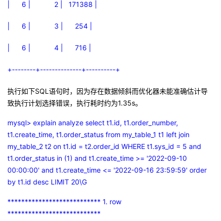
| 6 | 2 | 171388 |
| 6 | 3 | 254 |
| 6 | 4 | 716 |
+--------+--------------+----------+
执行如下
SQL
语句时，因为存在数据倾斜而优化器未能准确估计导
致执行计划选择错误，执行耗时约为
1.35s
。
mysql> explain analyze select t1.id, t1.order_number,
t1.create_time, t1.order_status from my_table_1 t1 left join
my_table_2 t2 on t1.id = t2.order_id WHERE t1.sys_id = 5 and
t1.order_status in (1) and t1.create_time >= '2022-09-10
00:00:00' and t1.create_time <= '2022-09-16 23:59:59' order
by t1.id desc LIMIT 20\G
*************************** 1. row
***************************