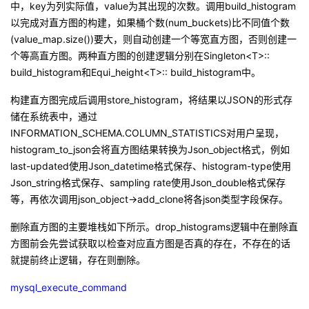
中，
key
为列实际值，
value
为其出现的次数。调用
build_histogram
以完成对直方图的构建，如果桶个数
(num_buckets)
比不同值个数
(value_map.size())
要大，则自动创建一个等宽直方图，否则创建一
个等高直方图。两种直方图的创建逻辑分别在
Singleton<T>::
build_histogram
和
Equi_height<T>:: build_histogram
中。
构建直方图完成后调用
store_histogram
，将结果以
JSON
的形式存
储在系统表中，通过
INFORMATION_SCHEMA.COLUMN_STATISTICS
对用户呈现，
histogram_to_json
会将直方图结果转换为
Json_object
格式，例如
last-updated
使用
Json_datetime
格式保存、
histogram-type
使用
Json_string
格式保存、
sampling rate
使用
Json_double
格式保存
等，再依次调用
json_object->add_clone
将各
json
类型字段保存。
删除直方图的主要堆栈如下所示。
drop_histograms
逻辑中在删除直
方图前会先尝试获取以检查对应直方图是否真的存在，不存在的话
就提前终止逻辑，存在则删除。
mysql_execute_command