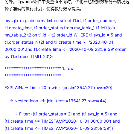
另外，当
where
条件中变量值不同时，优化器也根据数据分布情况选
择了准确的执行计划，使得执行效率提高。
mysql> explain format=tree select t1.id, t1.order_number,
t1.create_time, t1.order_status from my_table_1 t1 left join
my_table_2 t2 on t1.id = t2.order_id WHERE t1.sys_id = 5 and
t1.order_status in (2) and t1.create_time >= '2020-10-01
00:00:00' and t1.create_time <= '2020-10-09 23:59:59' order
by t1.id desc LIMIT 20\G
*************************** 1. row
***************************
EXPLAIN: -> Limit: 20 row(s) (cost=13541.27 rows=20)
-> Nested loop left join (cost=13541.27 rows=44)
-> Filter: ((t1.order_status = 2) and (t1.sys_id = 5) and
(t1.create_time >= TIMESTAMP'2020-10-01 00:00:00') and
(t1.create_time <= TIMESTAMP'2020-10-09 23:59:59'))