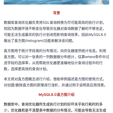
者
背景
我
数据库查询优化器负责将
SQL
查询转换为尽可能高效的执行计划，
但因为数据环境不断变化导致优化器对查询数据了解的不够充足，
的
我
可能无法生成最优的执行计划进而影响查询效率，因此
MySQL8.0
推出了直方图
(histogram)
功能来解决该问题。
博
的
我
直方图用于统计字段值的分布情况，向优化器提供统计信息。利用
直方图，可以对一张表的一列数据做分布统计，估算
where
条件中过
客
论
的
我
滤字段的选择率，从而帮助优化器更准确地估计查询过程中的行
数，选择更高效的查询计划。
坛
圈
的
我
本文将对直方图概念进行介绍，借助举例描述直方图的使用方式，
子
直
的
我
对创建
/
删除直方图的原理进行浅析，并通过例子说明其应用场景。
我
播
活
的
MySQL8.0
直方图介绍
数据库中，查询优化器所生成执行计划的好坏关乎执行耗时的多
我
动
关
的
少，优化器若是不清楚表中数据的分布情况，可能会导致无法生成