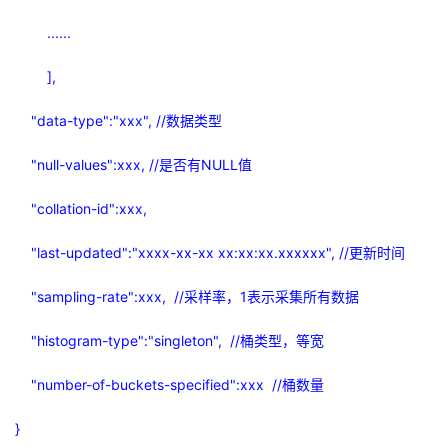
......
],
"data-type":"xxx", //
数据类型
"null-values":xxx, //
是否有
NULL
值
"collation-id":xxx,
"last-updated":"xxxx-xx-xx xx:xx:xx.xxxxxx", //
更新时间
"sampling-rate":xxx, //
采样率，
1
表示采集所有数据
"histogram-type":"singleton", //
桶类型，等宽
"number-of-buckets-specified":xxx //
桶数量
}