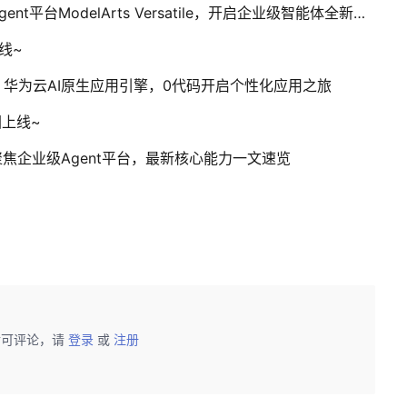
HDC 2025播报 | 华为云重磅发布企业级Agent平台ModelArts Versatile，开启企业级智能体全新时代
线~
区活动】华为云AI原生应用引擎，0代码开启个性化应用之旅
图上线~
应用引擎，聚焦企业级Agent平台，最新核心能力一文速览
后可评论，请
登录
或
注册