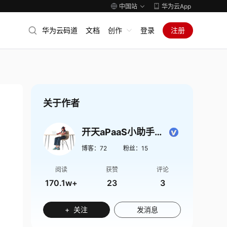
中国站
华为云App
华为云码道
文档
创作
登录
注册
关于作者
开天aPaaS小助手Tracy
博客：
72
粉丝：
15
阅读
获赞
评论
170.1w+
23
3
+ 关注
发消息