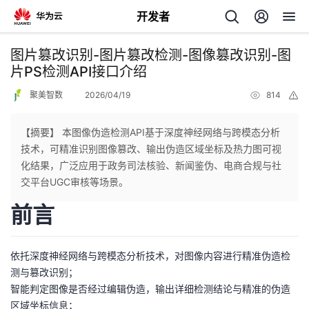
开发者
返
图片篡改识别-图片篡改检测-图像篡改识别-图
回
片PS检测API接口介绍
聚美智数
2026/04/19
814
举
报
【摘要】 本图像伪造检测API基于深度神经网络与跨模态分析
技术，可精准识别图像篡改、输出伪造区域坐标及热力图可视
个
化结果，广泛应用于政务司法核验、新闻鉴伪、电商合规与社
交平台UGC审核等场景。
我
人
前言
我
的
主
依托深度神经网络与跨模态分析技术，对图像内容进行精准伪造检
我
的
开
页
测与篡改识别；
智能判定图像是否经过编辑伪造，输出详细检测结论与精准的伪造
我
的
开
发
区域坐标信息；