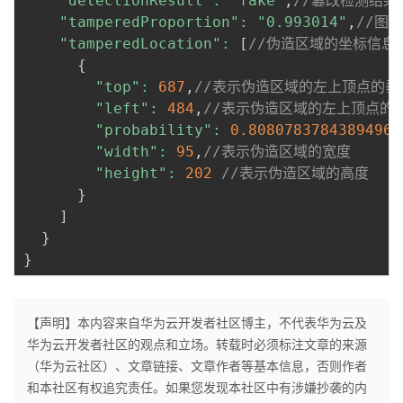
"detectionResult"
:
"fake"
,
//篡改检测结果
"tamperedProportion"
:
"0.993014"
,
//图
"tamperedLocation"
:
[
//伪造区域的坐标信息（当 
{
"top"
:
687
,
//表示伪造区域的左上顶点的垂
"left"
:
484
,
//表示伪造区域的左上顶点的
"probability"
:
0.8080783784389496
,
"width"
:
95
,
//表示伪造区域的宽度
"height"
:
202
//表示伪造区域的高度
}
]
}
}
【声明】本内容来自华为云开发者社区博主，不代表华为云及
华为云开发者社区的观点和立场。转载时必须标注文章的来源
（华为云社区）、文章链接、文章作者等基本信息，否则作者
和本社区有权追究责任。如果您发现本社区中有涉嫌抄袭的内