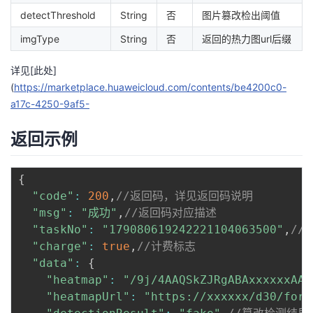
detectThreshold
String
否
图片篡改检出阈值
imgType
String
否
返回的热力图url后缀
详见[此处]
(
https://marketplace.huaweicloud.com/contents/be4200c0-
a17c-4250-9af5-
返回示例
{
"code"
:
200
,
//返回码，详见返回码说明
"msg"
:
"成功"
,
//返回码对应描述
"taskNo"
:
"179080619242221104063500"
,
//
"charge"
:
true
,
//计费标志
"data"
:
{
"heatmap"
:
"/9j/4AAQSkZJRgABAxxxxxxAAD
"heatmapUrl"
:
"https://xxxxxx/d30/forg