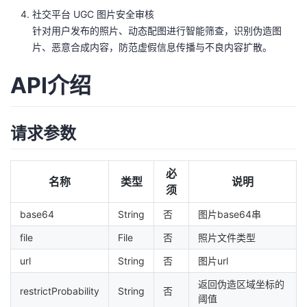
议
注
社交平台 UGC 图片安全审核
验
收
针对用户发布的照片、动态配图进行智能筛查，识别伪造图
片、恶意合成内容，防范虚假信息传播与不良内容扩散。
藏
API介绍
请求参数
必
名称
类型
说明
须
base64
String
否
图片base64串
file
File
否
照片文件类型
url
String
否
图片url
返回伪造区域坐标的
restrictProbability
String
否
阈值