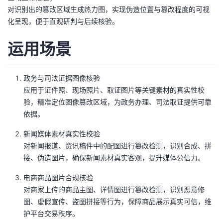
对识别出的篡改区域生成热力图，实现伪造位置与篡改程度的可视
的
Programs
发
者
化呈现，便于直观研判与后续核验。
支
者
我
运用场景
持
学
的
我
政务与司法证据图像核验
我
堂
博
的
我
应用于证件照、现场照片、取证图片等关键素材的真实性校
验，精准定位图像篡改区域，为政务办理、司法取证提供可靠
的
我
客
论
的
我
依据。
我
新闻媒体素材真实性校验
技
的
坛
圈
的
我
的
我
对新闻报道、资讯稿件中的配图进行篡改检测，识别合成、拼
接、伪造图片，确保新闻素材真实客观，提升媒体公信力。
术
云
子
直
的
我
课
的
我
电商商品图片合规核验
支
声
播
活
的
程
认
的
我
对商家上传的商品主图、详情图进行篡改检测，识别恶意修
图、虚假宣传、盗图拼接等行为，保障商品展示真实可信，维
持
建
动
关
证
实
的
护平台交易秩序。