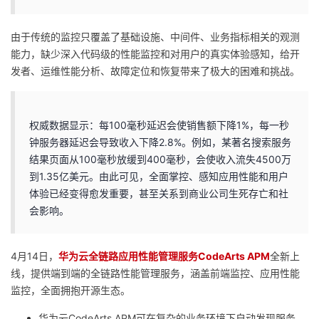
的
Programs
发
者
由于传统的监控只覆盖了基础设施、中间件、业务指标相关的观测
能力，缺少深入代码级的性能监控和对用户的真实体验感知，给开
支
者
我
发者、运维性能分析、故障定位和恢复带来了极大的困难和挑战。
持
学
的
我
权威数据显示：每100毫秒延迟会使销售额下降1%，每一秒
我
堂
博
的
我
钟服务器延迟会导致收入下降2.8%。例如，某著名搜索服务
结果页面从100毫秒放缓到400毫秒，会使收入流失4500万
的
我
客
论
的
我
我
到1.35亿美元。由此可见，全面掌控、感知应用性能和用户
体验已经变得愈发重要，甚至关系到商业公司生死存亡和社
技
的
坛
圈
的
我
的
我
会影响。
术
云
子
直
的
我
课
的
我
4月14日，
华为云全链路应用性能管理服务CodeArts APM
全新上
支
声
播
活
的
程
认
的
我
线，提供端到端的全链路性能管理服务，涵盖前端监控、应用性能
监控，全面拥抱开源生态。
持
建
动
关
证
实
的
华为云CodeArts APM可在复杂的业务环境下自动发现服务