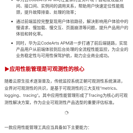
议
注
间、接口间、实例间的调用关系，帮助用户快速定位性能瓶
验
收
颈，提升故障排查、处理的效率；
藏
通过前端监控完整复现用户体验路径，解决影响用户体验中的
慢请求、慢加载、慢交互、页面崩溃等问题，提升产品用户的
体验和转化率。
同时，华为云CodeArts APM进一步打通了前后端链路，实现
产品用户从前端体验到后台处理的全流程性能监控，为企业的
业务稳定性与可用性保驾护航，助力企业商业成功。
▶应用性能管理是可观测性的核心
随着云原生技术逐渐普及，传统监控系统正朝可观测性系统演进，
业界对可观测性的共识，是基于可观测性的三大支柱“metrics、
logging、tracing”。其中应用性能管理形成了Tracing为核心的可观
测性解决方案，作为企业可观测性产品选型的重要评估标准。
一款应用性能管理工具应当具备如下主要能力：