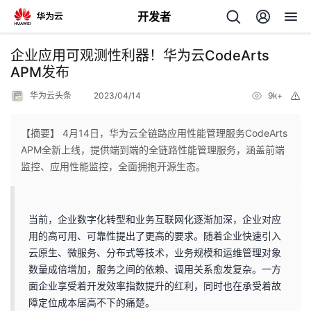
开发者
返
企业应用可观测性利器！华为云CodeArts
回
APM发布
华为云头条
2023/04/14
9k+
举
报
【摘要】 4月14日，华为云全链路应用性能管理服务CodeArts
APM全新上线，提供端到端的全链路性能管理服务，涵盖前端
个
监控、应用性能监控，全面拥抱开源生态。
我
人
当前，企业数字化转型和业务互联网化逐渐加深，企业对应
我
的
主
用的高可用、可靠性提出了更高的要求。随着企业快速引入
云原生、微服务、分布式等技术，业务规模和运维管理对象
我
的
开
页
数量成倍增加，服务之间的依赖、调用关系愈发复杂。一方
面企业享受着开发效率指数提升的红利，同时也在承受着故
我
的
开
发
障定位成本居高不下的痛楚。