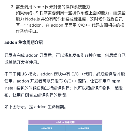
持
建
证
实
的
需要调用
Node.js
未封装的操作系统能力
如果你的
JS
程序需要调用一些操作系统上面的能力，而这些
议
验
收
能力
Node.js
并没有帮你封装成标准库，这时候你就得自己
写一个
addon
，在
addon
里面用
C/C++
代码去调相关的操
作系统接口。
藏
addon
生命周期介绍
开发者完成
addon
开发后，可以将其发布到各种仓库，供后续自己
或其他开发者使用。
不同于纯
JS
模块，
addon
模块中有
C/C++
代码，必须编译后才能
使用。
addon
开发者可以只发布
C/C++
源码，让它在用户
npm
install
装包的时候自动进行编译构建；也可以把编译产物也一起发
布，让用户侧省去编译构建的步骤。
如下图所示，是
addon
生命周期。