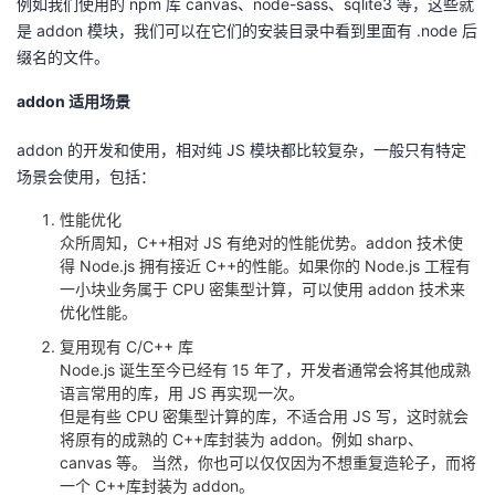
例如我们使用的
npm
库
canvas
、
node-sass
、
sqlite3
等，这些就
我
注
的
开
是
addon
模块，我们可以在它们的安装目录中看到里面有
.node
后
缀名的文件。
的
Programs
发
addon
适用场景
支
者
addon 的开发和使用，相对纯
JS
模块都比较复杂，一般只有特定
场景会使用，包括：
持
学
性能优化
我
堂
众所周知，
C++
相对
JS
有绝对的性能优势。
addon
技术使
得
Node.js
拥有接近
C++
的性能。如果你的
Node.js
工程有
一小块业务属于
CPU
密集型计算，可以使用
addon
技术来
的
我
我
优化性能。
技
的
复用现有
C/C++
库
的
我
Node.js
诞生至今已经有
15
年了，开发者通常会将其他成熟
语言常用的库，用
JS
再实现一次。
术
云
课
的
我
但是有些
CPU
密集型计算的库，不适合用
JS
写，这时就会
将原有的成熟的
C++
库封装为
addon
。例如
sharp
、
支
声
程
认
的
我
canvas
等。 当然，你也可以仅仅因为不想重复造轮子，而将
一个
C++
库封装为
addon
。