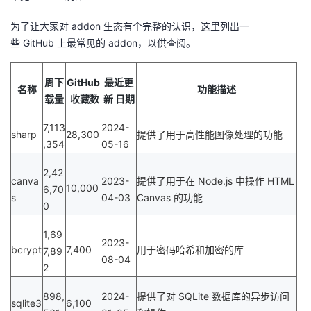
为了让大家对
addon
生态有个完整的认识，这里列出一
些
GitHub
上最常见的
addon
，以供查阅。
周下
GitHub
最近更
名称
功能描述
载量
收藏数
新 日期
7,113
2024-
sharp
28,300
提供了用于高性能图像处理的功能
,354
05-16
2,42
canva
2023-
提供了用于在
Node.js
中操作
HTML
10,000
6,70
s
04-03
Canvas
的功能
0
1,69
2023-
bcrypt
7,400
用于密码哈希和加密的库
7,89
08-04
2
898,
2024-
提供了对
SQLite
数据库的异步访问
sqlite3
6,100