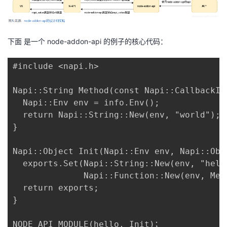
下面 是一个
node-addon-api
的例子的核心代码：
#include <napi.h>

Napi::String Method(const Napi::CallbackInf
  Napi::Env env = info.Env();

  return Napi::String::New(env, "world");

}

Napi::Object Init(Napi::Env env, Napi::Obje
  exports.Set(Napi::String::New(env, "hello
              Napi::Function::New(env, Meth
  return exports;

}

NODE_API_MODULE(hello, Init)；