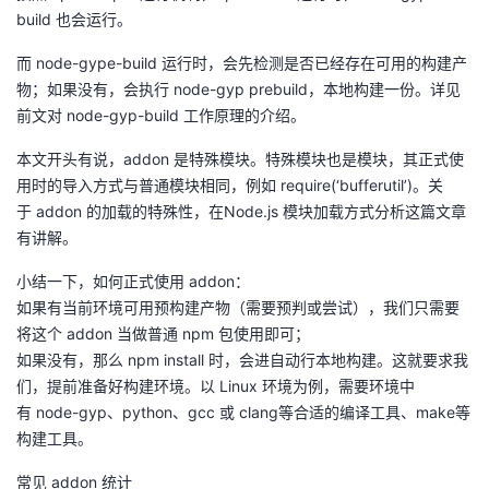
build
也会运行。
而
node-gype-build
运行时，会先检测是否已经存在可用的构建产
物；如果没有，会执行
node-gyp prebuild
，本地构建一份。详见
前文对
node-gyp-build
工作原理的介绍。
本文开头有说，
addon
是特殊模块。特殊模块也是模块，其正式使
用时的导入方式与普通模块相同，例如
require(‘bufferutil’)
。关
于
addon
的加载的特殊性，在
Node.js
模块加载方式分析这篇文章
有讲解。
小结一下，如何正式使用
addon
：
如果有当前环境可用预构建产物（需要预判或尝试），我们只需要
将这个
addon
当做普通
npm
包使用即可；
如果没有，那么
npm install
时，会进自动行本地构建。这就要求我
们，提前准备好构建环境。以
Linux
环境为例，需要环境中
有
node-gyp
、
python
、
gcc
或
clang
等合适的编译工具、
make
等
构建工具。
常见
addon
统计