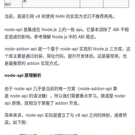
发
api
当前，直接引用
v8
和使用
NAN
的实现方式已不推荐再用。
node-api 是集成在
Node.js
上的一些
api
。它基本消除了
ABI
不稳
定造成的影响。参考理解
Node.js
中的
ABI
稳定。
node-addon-api 是一个基于
node-api
实现的
Node.js
三方库，这
个库主要是通过封装，简化代码，提升开发体验。这是最常用，也
是最推荐的
addon
实现方式。
node-api
原理解析
由于
node-api
几乎是当前的唯一方案（
node-addon-api
算
是
node-api
的语法糖），所以我们需要重点学习。搞清楚
node-
api
原理，就相当于掌握了
addon
开发。
简单来讲，
node-api
实际是建立了与
v8 api
之间的映射，或者桥
梁。如下图：