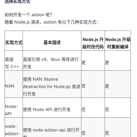
选择实现方式
如何开发一个
addon
呢？
随着
Node.js
演进，
addon
有以下几种实现方式：
Node.js
升
Node.js
升级
实现方式
基本描述
级时改代码
时重新编译
直接
直接引用
v8
、
libuv
等库进行
是
是
写
C++
开发
使用
NAN (Native
NAN
否
是
Abstraction for Node.js)
库进
行开发
Node-
使用
Node-API
进行开发
否
否
API
node-
使用
node-addon-api
进行开
否
否
addon-