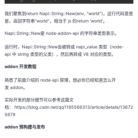
我们聚焦到
return Napi::String::New(env, "world")
，这行代码意思
是，返回字符串
"world"
，相当于
js
的
return 'world'
。
Napi::String::New是
node-addon-api
的字符串类型表示。
运行时，
Napi::String::New
会被转成
napi_value
类型（
node-
api
中
string
类型的父类），然后再转成
V8
对应的类型。
addon
开发教程
熟悉了前面介绍的
node-api
原理，想必你已经知道怎么开
发
addon
。
实际开发的部分细节可以参考这篇文
档：
https://blog.csdn.net/qq1195566313/article/details/13672
5679
addon
预构建与发布