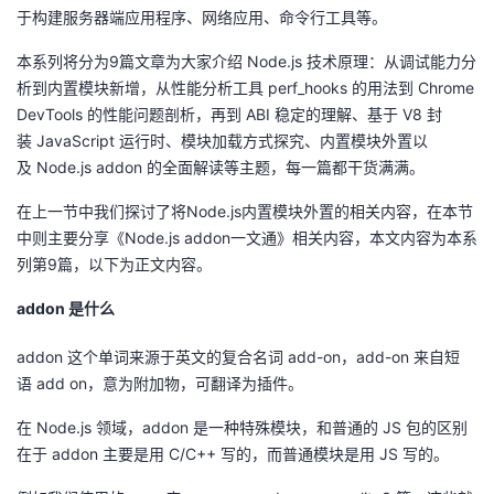
于构建服务器端应用程序、网络应用、命令行工具等。
者
本系列将分为
9
篇文章为大家介绍
Node.js
技术原理：从调试能力分
析到内置模块新增，从性能分析工具
perf_hooks
的用法到
Chrome
我
DevTools
的性能问题剖析，再到
ABI
稳定的理解、基于
V8
封
装
JavaScript
运行时、模块加载方式探究、内置模块外置以
的
我
及
Node.js addon
的全面解读等主题，每一篇都干货满满。
博
的
我
在上一节中我们探讨了将
Node.js
内置模块外置的相关内容，在本节
中则主要分享《
Node.js addon
一文通》相关内容，本文内容为本系
客
论
的
我
列第
9
篇，以下为正文内容。
坛
圈
的
我
addon
是什么
addon 这个单词来源于英文的复合名词
子
直
的
我
add-on
，
add-on
来自短
语
add on
，意为附加物，可翻译为插件。
我
播
活
的
在
Node.js
领域，
addon
是一种特殊模块，和普通的
JS
包的区别
在于
addon
主要是用
C/C++
写的，而普通模块是用
JS
写的。
我
动
关
的