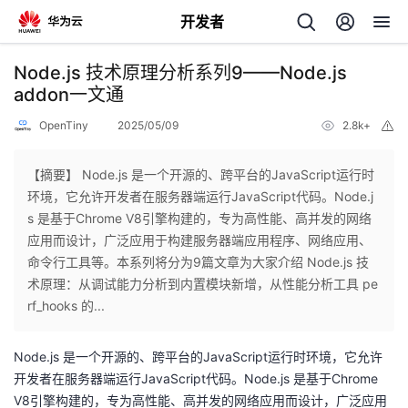
开发者
返
Node.js 技术原理分析系列9——Node.js
回
addon一文通
OpenTiny
2025/05/09
2.8k+
举
报
【摘要】 Node.js 是一个开源的、跨平台的JavaScript运行时
环境，它允许开发者在服务器端运行JavaScript代码。Node.j
个
s 是基于Chrome V8引擎构建的，专为高性能、高并发的网络
应用而设计，广泛应用于构建服务器端应用程序、网络应用、
我
人
命令行工具等。本系列将分为9篇文章为大家介绍 Node.js 技
术原理：从调试能力分析到内置模块新增，从性能分析工具 pe
的
主
rf_hooks 的...
开
页
Node.js 是一个开源的、跨平台的
JavaScript
运行时环境，它允许
开发者在服务器端运行
JavaScript
代码。
Node.js
是基于
Chrome
发
V8
引擎构建的，专为高性能、高并发的网络应用而设计，广泛应用