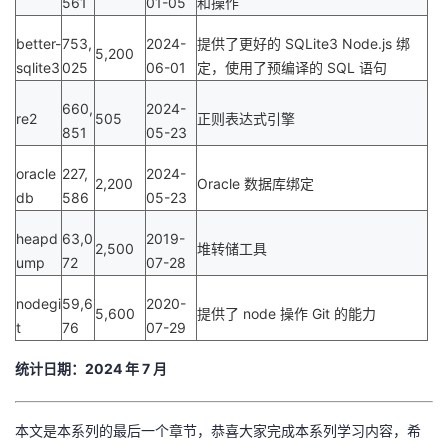
561
01-05
和操作
better-
753,
2024-
提供了更好的
SQLite3 Node.js
绑
5,200
sqlite3
025
06-01
定，使用了预编译的
SQL
语句
660,
2024-
re2
505
正则表达式引擎
851
05-23
oracle
227,
2024-
2,200
Oracle
数据库绑定
db
586
05-23
heapd
63,0
2019-
2,500
堆转储工具
ump
72
07-28
nodegi
59,6
2020-
5,600
提供了
node
操作
Git
的能力
t
76
07-29
统计日期：
2024
年
7
月
本文是本系列的最后一个章节，恭喜大家完成本系列学习内容，希