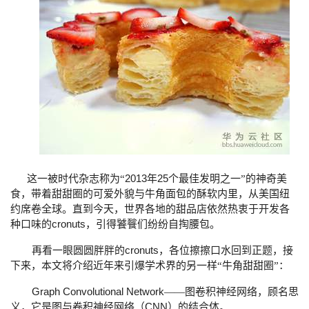
者
我
的
我
博
的
我
客
论
的
我
2013
25
这一被时代杂志称为“
年
个最佳发明之一”的神奇美
坛
圈
的
我
食，带着甜甜圈的可爱外貌与牛角面包的酥软内里，从美国纽
约席卷全球。直到今天，世界各地的甜品店依然热衷于开发各
子
直
的
我
cronuts
种口味的
，引得饕餮们纷纷自掏腰包。
cronuts
再看一眼圆圆胖胖的
，各位擦擦口水回到正题，接
我
播
活
的
下来，本文将介绍近年来引爆学术界的另一样“牛角甜甜圈”：
我
动
关
的
Graph Convolutional Network
——图卷积神经网络，顾名思
CNN
义，它是图与卷积神经网络（
）的结合体。