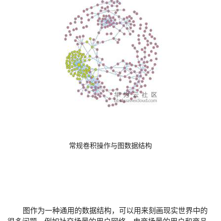
持
建
证
实
的
议
验
收
藏
常规卷积操作与图数据结构
图作为一种通用的数据结构，可以用来刻画现实世界中的