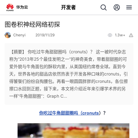
开发者
返
图卷积神经网络初探
回
Chenyi
2019/11/29
1.3w+
举
报
【摘要】 你吃过牛角甜甜圈吗（cronuts）？ 这一被时代杂志
称为“2013年25个最佳发明之一”的神奇美食，带着甜甜圈的可
爱外貌与牛角面包的酥软内里，从美国纽约席卷全球。直到今
个
天，世界各地的甜品店依然热衷于开发各种口味的cronuts，引
得饕餮们纷纷自掏腰包。再看一眼圆圆胖胖的cronuts，各位擦
我
人
擦口水回到正题，接下来，本文将介绍近年来引爆学术界的另
一样“牛角甜甜圈”：Graph C...
的
主
cronuts
你吃过牛角甜甜圈吗（
）？
开
页
发