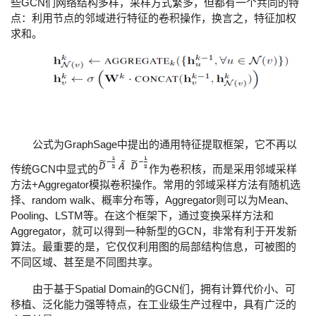
GCN
些
们网络结构多样，采样方式繁多，但都有一个共同的特
点：利用节点的邻域进行特征的卷积操作，换言之，特征加权
求和。
GraphSage
公式为
中提出的通用特征提取框架，它不再以
GCN
传统
中显式的
作为卷积核，而是采用邻域采样
+Aggregator
方法
模拟卷积操作。常用的邻域采样方法有随机选
random walk
Aggregator
Mean
择、
、概率分布等，
则可以为
、
Pooling
LSTM
、
等。在这个框架下，通过变换采样方法和
Aggregator
GCN
，就可以得到一种新型的
，非常有利于开发新
算法。最重要的是，它仅仅利用图的局部结构信息，可被图的
不同区域、甚至是不同图共享。
Spatial Domain
GCN
由于基于
的
们，拥有计算代价小、可
移植、泛化能力强等特点，在工业级生产过程中，具有广泛的