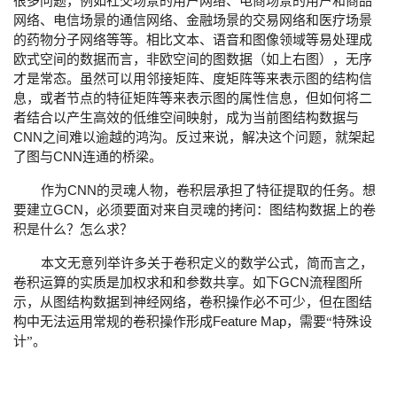
很多问题，例如社交场景的用户网络、电商场景的用户和商品
网络、电信场景的通信网络、金融场景的交易网络和医疗场景
的药物分子网络等等。相比文本、语音和图像领域等易处理成
欧式空间的数据而言，非欧空间的图数据（如上右图），无序
才是常态。虽然可以用邻接矩阵、度矩阵等来表示图的结构信
息，或者节点的特征矩阵等来表示图的属性信息，但如何将二
者结合以产生高效的低维空间映射，成为当前图结构数据与
CNN
之间难以逾越的鸿沟。反过来说，解决这个问题，就架起
CNN
了图与
连通的桥梁。
CNN
作为
的灵魂人物，卷积层承担了特征提取的任务。想
GCN
要建立
，必须要面对来自灵魂的拷问：图结构数据上的卷
积是什么？怎么求？
本文无意列举许多关于卷积定义的数学公式，简而言之，
GCN
卷积运算的实质是加权求和和参数共享。如下
流程图所
示，从图结构数据到神经网络，卷积操作必不可少，但在图结
Feature Map
构中无法运用常规的卷积操作形成
，需要“特殊设
计”。