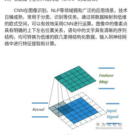
我
注
的
开
CNN
NLP
在图像识别、
等领域拥有广泛的应用场景，技术
日臻成熟，常用于分类、识别等任务。通过将数据映射到低维
的
Programs
发
CNN
的欧式空间，可以有效地采用
进行运算。图像中的像素点
具有明确的上下左右位置关系，语句中的文字具有清晰的序列
支
者
结构，均可转换为低维的欧几里得结构化数据，输入到神经网
络中进行特征提取和计算。
持
学
我
堂
的
我
我
技
的
的
我
术
云
课
的
我
支
声
程
认
的
我