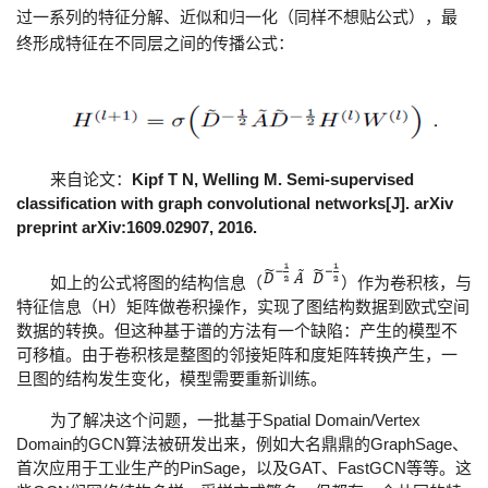
过一系列的特征分解、近似和归一化（同样不想贴公式），最
终形成特征在不同层之间的传播公式：
Kipf T N, Welling M. Semi-supervised
来自论文：
classification with graph convolutional networks[J]. arXiv
preprint arXiv:1609.02907, 2016.
如上的公式将图的结构信息（
）作为卷积核，与
H
特征信息（
）矩阵做卷积操作，实现了图结构数据到欧式空间
数据的转换。但这种基于谱的方法有一个缺陷：产生的模型不
可移植。由于卷积核是整图的邻接矩阵和度矩阵转换产生，一
旦图的结构发生变化，模型需要重新训练。
Spatial Domain/Vertex
为了解决这个问题，一批基于
Domain
GCN
GraphSage
的
算法被研发出来，例如大名鼎鼎的
、
PinSage
GAT
FastGCN
首次应用于工业生产的
，以及
、
等等。这