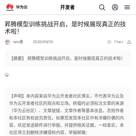
开发者
返
昇腾模型训练挑战开启，是时候展现真正的技
回
术啦！
rain酱
2020/09/10
1.1w+
举
报
【摘要】 昇腾模型训练挑战开启，是时候展现真正的技术啦！
个
我
人
【声明】本内容来自华为云开发者社区博主，不代表华为云及
我
的
主
华为云开发者社区的观点和立场。转载时必须标注文章的来源
（华为云社区）、文章链接、文章作者等基本信息，否则作者
我
的
开
页
和本社区有权追究责任。如果您发现本社区中有涉嫌抄袭的内
容，欢迎发送邮件进行举报，并提供相关证据，一经查实，本
我
的
开
发
社区将立刻删除涉嫌侵权内容，举报邮箱：