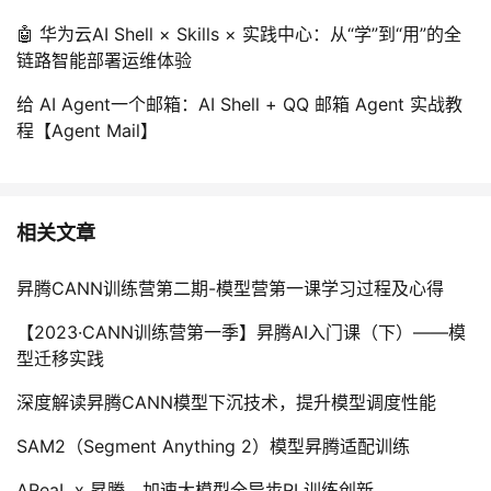
议
注
验
收
🤖 华为云AI Shell × Skills × 实践中心：从“学”到“用”的全
链路智能部署运维体验
藏
给 AI Agent一个邮箱：AI Shell + QQ 邮箱 Agent 实战教
程【Agent Mail】
相关文章
昇腾CANN训练营第二期-模型营第一课学习过程及心得
【2023·CANN训练营第一季】昇腾AI入门课（下）——模
型迁移实践
深度解读昇腾CANN模型下沉技术，提升模型调度性能
SAM2（Segment Anything 2）模型昇腾适配训练
AReaL x 昇腾，加速大模型全异步RL训练创新