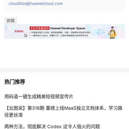
cloudbbs@huaweicloud.com
的
Programs
发
者
昇腾
支
者
我
持
学
的
我
我
堂
博
的
我
的
我
客
论
的
我
我
技
的
坛
圈
的
我
的
我
热门推荐
术
云
子
直
的
我
课
的
我
用码道一键生成精美短视频宣传片
支
声
播
活
的
程
认
的
我
【云图说】第318期 重磅上线MaaS独立文档体系，学习路
径更丝滑
持
建
动
关
证
实
的
两种方法，彻底解决 Codex 这令人恼火的问题