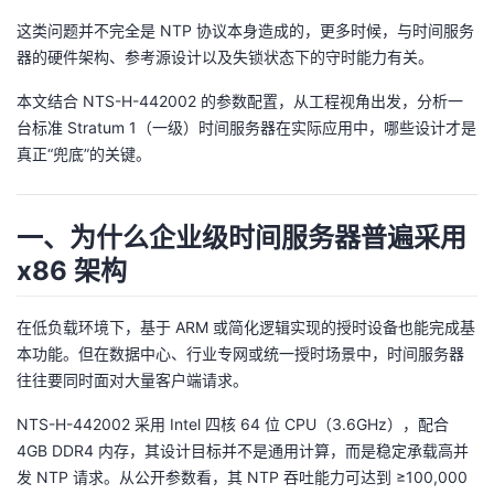
这类问题并不完全是 NTP 协议本身造成的，更多时候，与时间服务
者
器的硬件架构、参考源设计以及失锁状态下的守时能力有关。
我
本文结合 NTS-H-442002 的参数配置，从工程视角出发，分析一
台标准 Stratum 1（一级）时间服务器在实际应用中，哪些设计才是
的
我
真正“兜底”的关键。
博
的
我
一、为什么企业级时间服务器普遍采用
客
论
的
我
x86 架构
坛
圈
的
我
在低负载环境下，基于 ARM 或简化逻辑实现的授时设备也能完成基
本功能。但在数据中心、行业专网或统一授时场景中，时间服务器
子
直
的
我
往往要同时面对大量客户端请求。
我
播
活
的
NTS-H-442002 采用 Intel 四核 64 位 CPU（3.6GHz），配合
4GB DDR4 内存，其设计目标并不是通用计算，而是稳定承载高并
我
动
关
的
发 NTP 请求。从公开参数看，其 NTP 吞吐能力可达到 ≥100,000