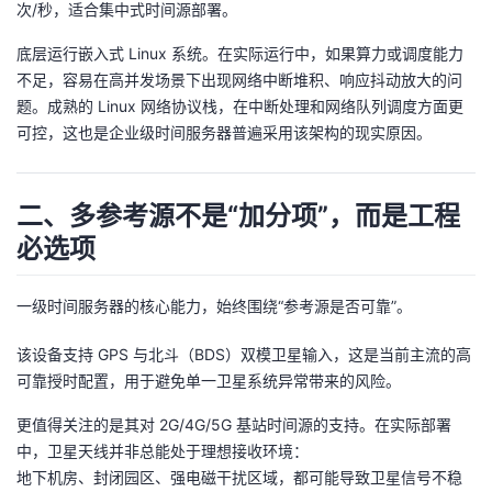
次/秒，适合集中式时间源部署。
我
注
的
开
底层运行嵌入式 Linux 系统。在实际运行中，如果算力或调度能力
的
Programs
发
不足，容易在高并发场景下出现网络中断堆积、响应抖动放大的问
题。成熟的 Linux 网络协议栈，在中断处理和网络队列调度方面更
支
者
可控，这也是企业级时间服务器普遍采用该架构的现实原因。
持
学
二、多参考源不是“加分项”，而是工程
我
堂
必选项
的
我
我
一级时间服务器的核心能力，始终围绕“参考源是否可靠”。
技
的
的
我
该设备支持 GPS 与北斗（BDS）双模卫星输入，这是当前主流的高
可靠授时配置，用于避免单一卫星系统异常带来的风险。
术
云
课
的
我
更值得关注的是其对 2G/4G/5G 基站时间源的支持。在实际部署
支
声
中，卫星天线并非总能处于理想接收环境：
程
认
的
我
地下机房、封闭园区、强电磁干扰区域，都可能导致卫星信号不稳