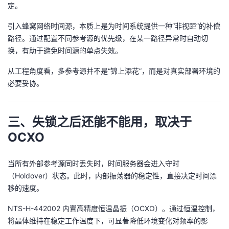
持
建
定。
证
实
的
引入蜂窝网络时间源，本质上是为时间系统提供一种“非视距”的补偿
议
验
收
路径。通过配置不同参考源的优先级，在某一路径异常时自动切
换，有助于避免时间源的单点失效。
藏
从工程角度看，多参考源并不是“锦上添花”，而是对真实部署环境的
必要妥协。
三、失锁之后还能不能用，取决于
OCXO
当所有外部参考源同时丢失时，时间服务器会进入守时
（Holdover）状态。此时，内部振荡器的稳定性，直接决定时间漂
移的速度。
NTS-H-442002 内置高精度恒温晶振（OCXO）。通过恒温控制，
将晶体维持在稳定工作温度下，可显著降低环境变化对频率的影