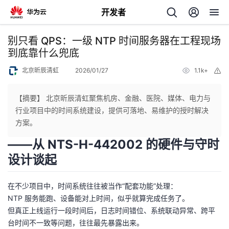
开发者
返
别只看 QPS：一级 NTP 时间服务器在工程现场
回
到底靠什么兜底
北京昕辰清虹
2026/01/27
1.1k+
举
报
【摘要】 北京昕辰清虹聚焦机房、金融、医院、媒体、电力与
行业项目中的时间系统建设，提供可落地、易维护的授时解决
个
方案。
——从 NTS-H-442002 的硬件与守时
我
人
设计谈起
的
主
在不少项目中，时间系统往往被当作“配套功能”处理：
开
页
NTP 服务能跑、设备能对上时间，似乎就算完成任务了。
但真正上线运行一段时间后，日志时间错位、系统联动异常、跨平
发
台时间不一致等问题，往往最先暴露出来。