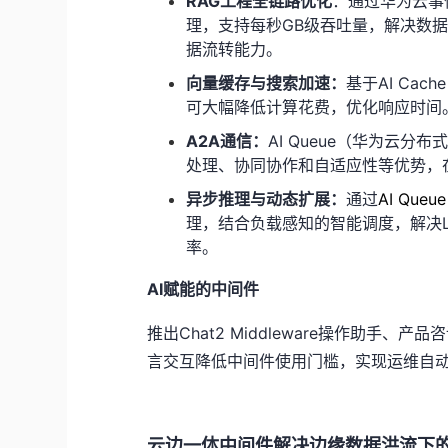
RAG
工程全链路优化
：通过华为云事
理，支持每秒
GB
级吞吐量，解决数
据流转能力。
向量缓存与搜索加速：
基于
AI Cache
可大幅降低计算花费，优化响应时间
A2A
通信：
AI Queue
（华为云分布
处理、协同协作和自适应性等优势，
异步推理与动态扩展：
通过
AI Queue
理，结合负载感知的智能调度，解决
率。
AI
赋能的中间件
推出
Chat2 Middleware
操作助手、产品咨
言交互降低中间件使用门槛，实现运维自
云边一体中间件解决边缘数据洪流下