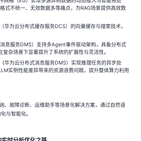
件网格（
EG
）实现多源异构数据的动态接入与智能预处
据格式不统一、无效数据多等痛点，为
RAG
场景提供高效数
（华为云分布式缓存服务
DCS
）的向量缓存与搜索技术，
。
式消息服务
DMS
）支持多
Agent
事件驱动架构，具备分布式
在复杂场景下显著提升了系统的扩展性与灵活性。
（
华为云分布式消息服务
DMS
）实现推理任务的异步处
LLM
实例性能差异带来的资源浪费问题，提升整体算力利用
询、故障诊断、运维助手等场景化解决方案，通过自然语
动化与智能化。
的实时分析优化之路