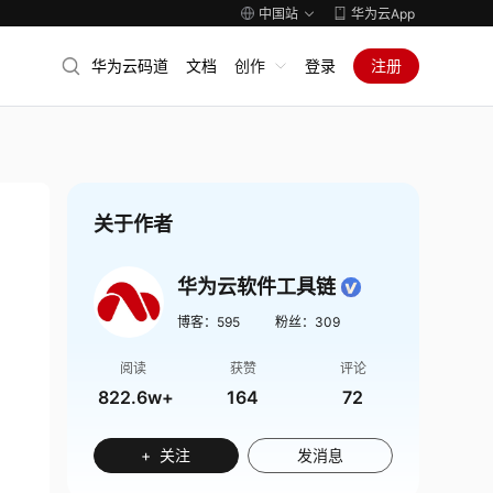
中国站
华为云App
华为云码道
文档
创作
登录
注册
关于作者
华为云软件工具链
博客：
595
粉丝：
309
阅读
获赞
评论
822.6w+
164
72
+ 关注
发消息